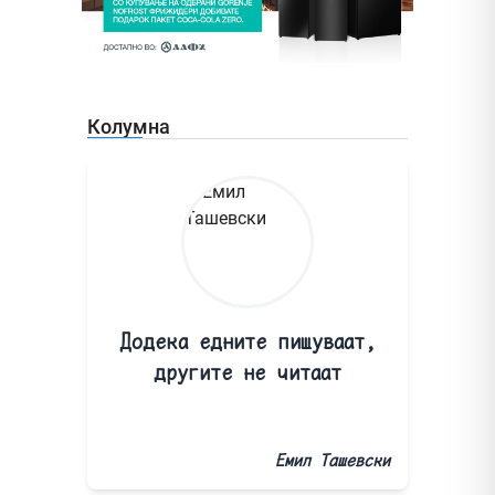
Колумна
Додека едните пишуваат,
другите не читаат
Емил Ташевски