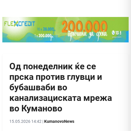
Од понеделник ќе се
прска против глувци и
бубашваби во
канализациската мрежа
во Куманово
15.05.2026 14:42 |
KumanovoNews