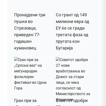
Пронајдени три
Со грант од 149
пушки во
милиони евра од
Стрезовце,
ЕУ ќе се гради
приведен 77-
третата фаза од
годишен
пругата кон
кумановец
Бугарија
Гран при за
Советот одобри