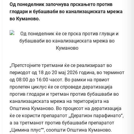
Од понеделник започнува прскањето против
глодари и бубашваби во канализациската мрежа
во Куманово.
„Претстојните третмани ќе се реализираат во
периодот од 18 до 20 мај 2026 година, во терминот
од 08:00 до 16:00 часот. Во рамки на првиот
пролетен циклус ќе се спроведе дератизација
против глодари и третман против бубашваби во
канализациската мрежа на територијата на
Општина Куманово. Во процесот на дератизација
ќе се користи препаратот „Дератион парафинато“,
а за третманот против бубашваби препаратот
„Цимина плус““, соопшти Општина Куманово.