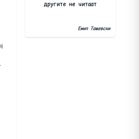
другите не читаат
Емил Ташевски
ој
т