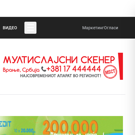
☰
ВИДЕО
Маркетинг
Огласи