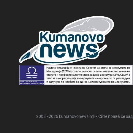
2008 - 2026 kumanovonews.mk - Сите права се за