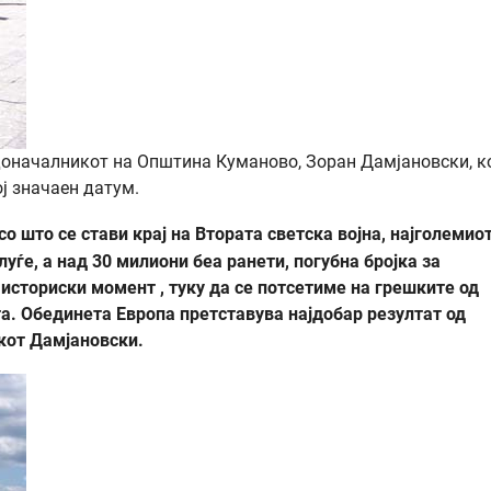
доначалникот на Општина Куманово, Зоран Дамјановски, к
ј значаен датум.
 со што се стави крај на Втората светска војна, најголемио
луѓе, а над 30 милиони беа ранети, погубна бројка за
историски момент , туку да се потсетиме на грешките од
а. Обединета Европа претставува најдобар резултат од
кот Дамјановски.