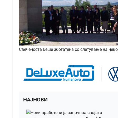
Свеченоста беше збогатена со слетување на нек
НАЈНОВИ