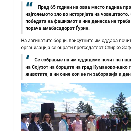
Пред 65 години на оваа место паднаа пр
најголемото зло во историјата на човештвото. 
победата на фашизмот и ние денеска не треба 
порача амабасадорот Ѓурин.
На загинатите борци, присутните им оддаоа почи
организација се обрати претседатлот Спирко За
Се собравме на им оддадеме почит на наш
на Сојузот на борците на град Куманово-како 
животите, а ни оние кои не ги заборавија и де