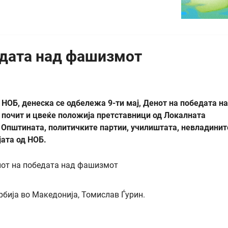
едата над фашизмот
НОБ, денеска се одбележа 9-ти мај, Денот на победата н
почит и цвеќе положија претставници од Локалната
а Општината, политичките партии, училиштата, невладинит
јата од НОБ.
бија во Македонија, Томислав Ѓурин.