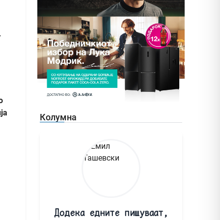
-
о
ја
Колумна
Додека едните пишуваат,