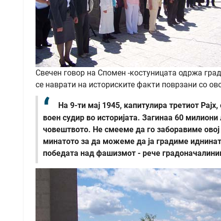
Свечен говор на Спомен -костуницата одржа гра
се наврати на историските факти поврзани со ово
На 9-ти мај 1945, капитулира третиот Рајх,
воен судир во историјата. Загинаа 60 милиони 
човештвото. Не смееме да го заборавиме овој 
минатото за да можеме да ја градиме иднинат
победата над фашизмот - рече градоначалини