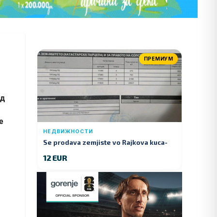
ПРЕМИУМ
ад
е
НЕДВИЖНОСТИ
Se prodava zemjiste vo Rajkova kuca-
Kumanovo
12 EUR