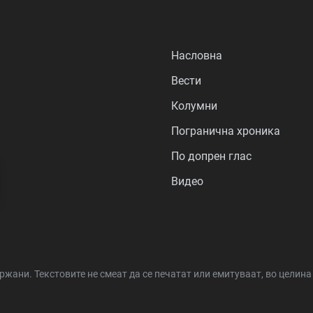
Насловна
Вести
Колумни
Погранична хроника
По допрен глас
Видео
држани.
Текстовите не смеат да се печатат или емитуваат, во целин