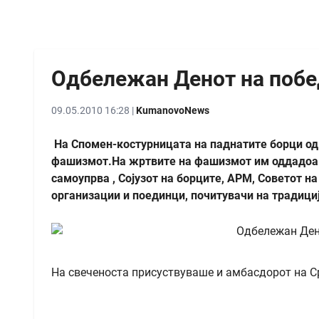
Одбележан Денот на поб
09.05.2010 16:28 |
KumanovoNews
На Спомен-костурницата на паднатите борци од 
фашизмот.На жртвите на фашизмот им оддадоа 
самоупрва , Сојузот на борците, АРМ, Советот н
организации и поединци, почитувачи на традици
На свеченоста присуствуваше и амбасдорот на Ср