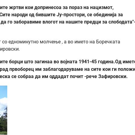
вите жртви кои допринесоа за пораз на нацизмот,
Сите народи од бившите Ју-простори, се обединија за
да го заборавиме влогот на нашите предци за слободата"
т со едноминутно молчење , а во името на Боречката
фировски.
ите борци што загинаа во војната 1941-45 година.Од имет
град првоборец им заблагодаруваме на сите кои ги положи
неска се собраа да им оддадат почит -рече Зафировски.