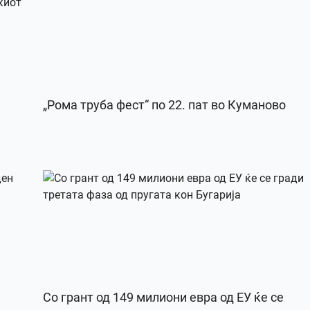
„Рома труба фест“ по 22. пат во Куманово
Со грант од 149 милиони евра од ЕУ ќе се