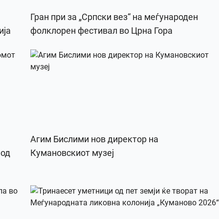
Гран при за „Српски вез“ на меѓународен
ија
фолклорен фестивал во Црна Гора
Агим Бислими нов директор на
 од
Кумановскиот музеј