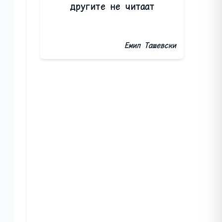
другите не читаат
Емил Ташевски