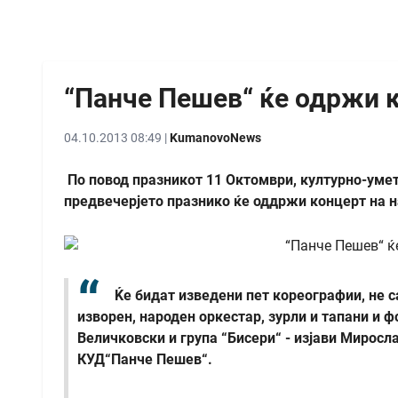
“Панче Пешев“ ќе одржи 
04.10.2013 08:49 |
KumanovoNews
По повод празникот 11 Октомври, културно-умет
предвечерјето празнико ќе оддржи концерт на на
Ќе бидат изведени пет кореографии, не с
изворен, народен оркестар, зурли и тапани и 
Величковски и група “Бисери“ - изјави Миросл
КУД“Панче Пешев“.