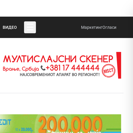
☰
ВИДЕО
Маркетинг
Огласи