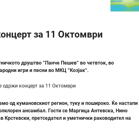
концерт за 11 Октомври
ничкото друштво “Панче Пешев“ во четвток, во
родни игри и песни во МКЦ “Козјак“.
амо од кумановскиот регион, туку и пошироко. Ќе настапи
фолклорен ансамбал. Гости се Маргица Антевска, Нино
ав Крстевски, претседател и уметнички раководител на