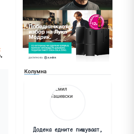
Колумна
Додека едните пишуваат,