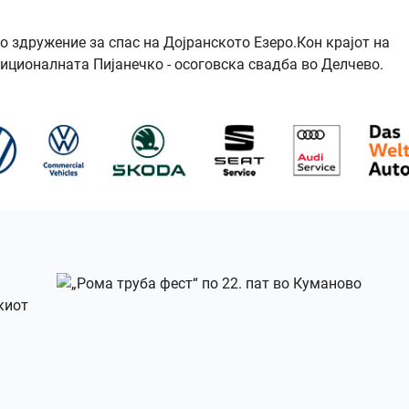
 здружение за спас на Дојранското Езеро.Кон крајот на
иционалната Пијанечко - осоговска свадба во Делчево.