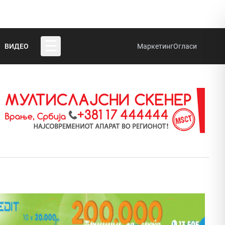
☰
ВИДЕО
Маркетинг
Огласи