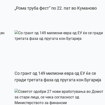
„Рома труба фест“ по 22. пат во Куманово
Со грант од 149 милиони евра од ЕУ ќе се
гради третата фаза од пругата кон Бугарија