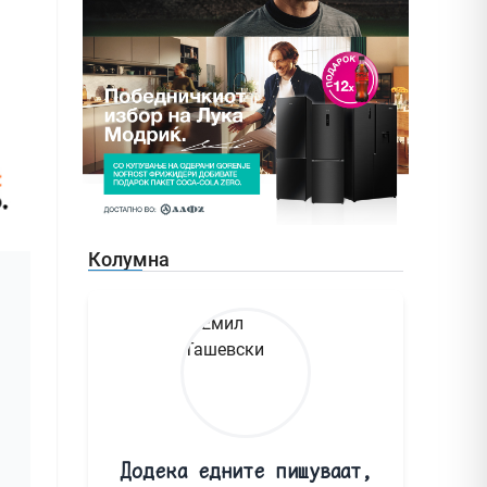
Колумна
Додека едните пишуваат,