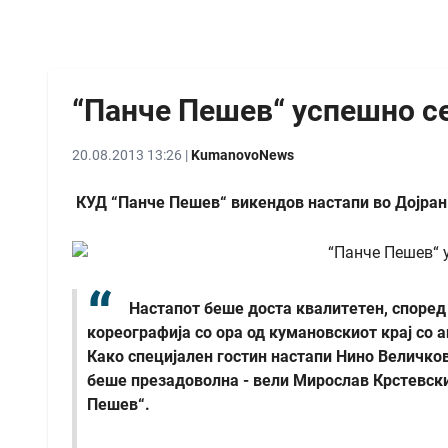
“Панче Пешев“ успешно се
20.08.2013 13:26 |
KumanovoNews
КУД “Панче Пешев“ викендов настапи во Дојран 
Настапот беше доста квалитетен, споре
кореографија со ора од кумановскиот крај со а
Како специјален гостин настапи Нино Величков
беше презадоволна - вели Мирослав Крстевски
Пешев“.