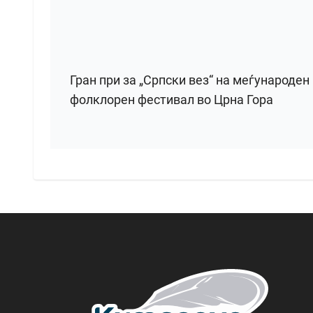
Гран при за „Српски вез“ на меѓународен
фолклорен фестивал во Црна Гора