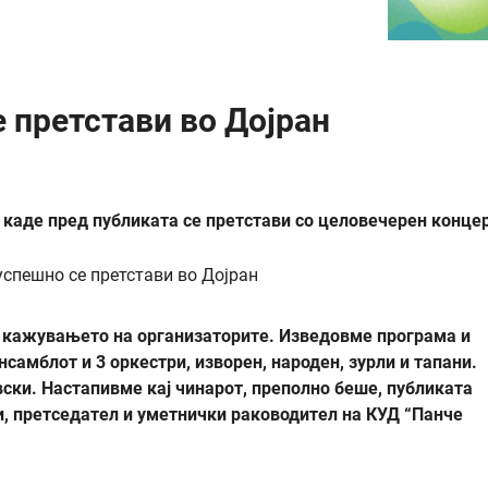
 претстави во Дојран
каде пред публиката се претстави со целовечерен концер
д кажувањето на организаторите. Изведовме програма и
нсамблот и 3 оркестри, изворен, народен, зурли и тапани.
ски. Настапивме кај чинарот, преполно беше, публиката
, претседател и уметнички раководител на КУД “Панче