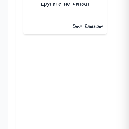
другите не читаат
Емил Ташевски