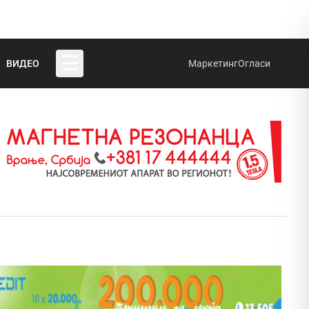
☰
ВИДЕО
Маркетинг
Огласи