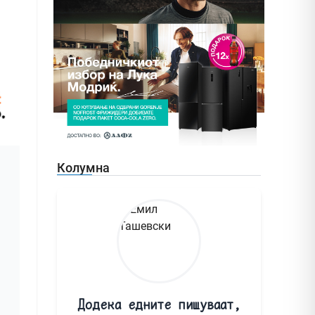
Колумна
Додека едните пишуваат,