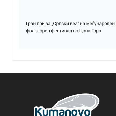
Гран при за „Српски вез“ на меѓународен
фолклорен фестивал во Црна Гора