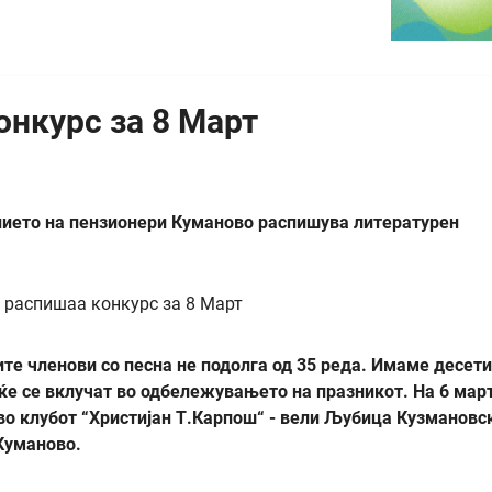
нкурс за 8 Март
ението на пензионери Куманово распишува литературен
те членови со песна не подолга од 35 реда. Имаме десет
ќе се вклучат во одбележувањето на празникот. На 6 мар
во клубот “Христијан Т.Карпош“ - вели Љубица Кузмановс
Куманово.