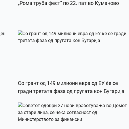
„Рома труба фест“ по 22. пат во Куманово
Со грант од 149 милиони евра од ЕУ ќе се
гради третата фаза од пругата кон Бугарија