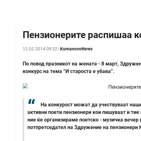
Пензионерите распишаа ко
12.02.2014 09:32 |
KumanovoNews
По повод празникот на жената - 8 март, Здруж
конкурс на тема “И староста е убава“.
На конкурост можат да учествуваат наши
активни поети пензионери кои пишуваат и тие 
ние ќе организираме поетско - музичка вечер 
потпретседател на Здружение на пензионери 