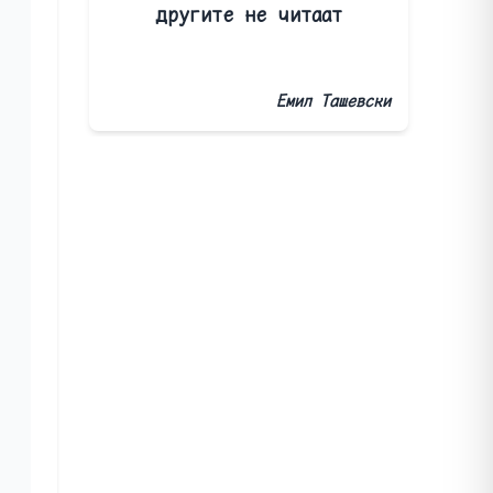
другите не читаат
Емил Ташевски