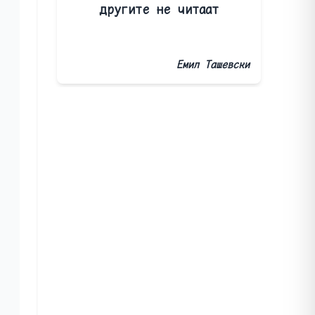
другите не читаат
Емил Ташевски