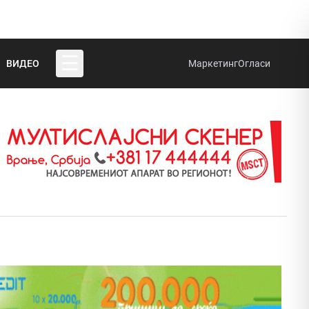
☰
ВИДЕО
Маркетинг
Огласи