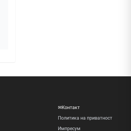
✉
Контакт
Политика на приватност
Импресум