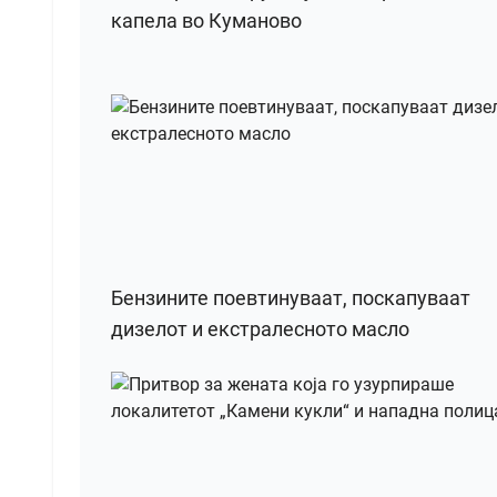
капела во Куманово
Бензините поевтинуваат, поскапуваат
дизелот и екстралесното масло