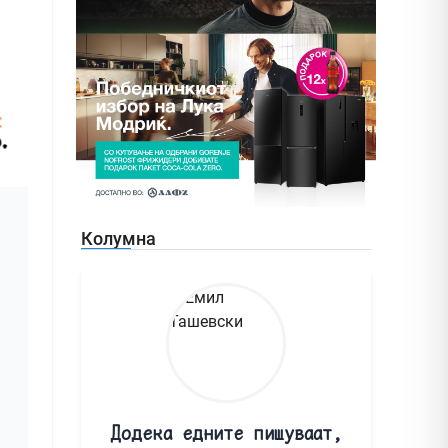
Колумна
Додека едните пишуваат,