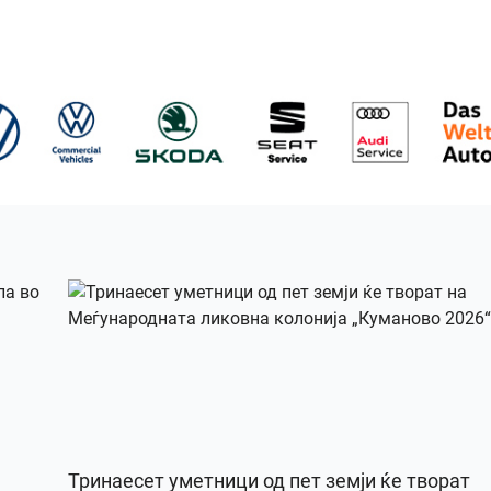
Тринаесет уметници од пет земји ќе творат