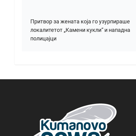
Притвор за жената која го узурпираше
локалитетот „Камени кукли“ и нападна
полицајци