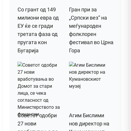
Со грант од 149
Гран при за
милиони евра од
„Српски вез“ на
ЕУ ќе се гради
меѓународен
третата фаза од
фолклорен
пругата кон
фестивал во Црна
Бугарија
Гора
Советот одобри
Агим Бислими
27 нови
нов директор на