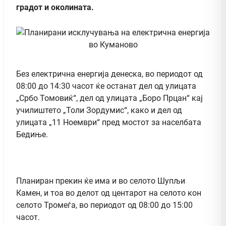
градот и околината.
Без електрична енергија денеска, во периодот од
08:00 до 14:30 часот ќе останат дел од улицата
„Србо Томовиќ“, дел од улицата „Боро Прцан“ кај
училиштето „Толи Зордумис“, како и дел од
улицата „11 Ноември“ пред мостот за населбата
Бедиње.
Планиран прекин ќе има и во селото Шупљи
Камен, и тоа во делот од центарот на селото кон
селото Тромеѓа, во периодот од 08:00 до 15:00
часот.