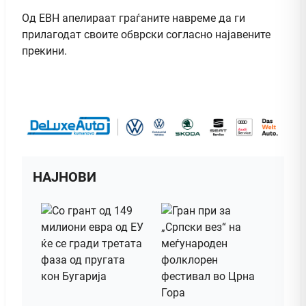
Од ЕВН апелираат граѓаните навреме да ги
прилагодат своите обврски согласно најавените
прекини.
НАЈНОВИ