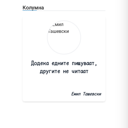
Колумна
Додека едните пишуваат,
другите не читаат
Емил Ташевски