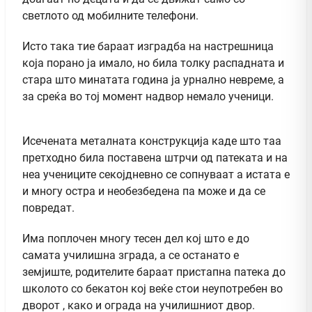
светлото од мобилните телефони.
Исто така тие бараат изградба на настрешница
која порано ја имало, но била толку распадната и
стара што минатата година ја урнално невреме, а
за среќа во тој момент надвор немало ученици.
Исечената металната конструкција каде што таа
претходно била поставена штрчи од патеката и на
неа учениците секојдневно се сопнуваат а истата е
и многу остра и необезбедена па може и да се
повредат.
Има поплочен многу тесен дел кој што е до
самата училишна зграда, а се останато е
земјиште, родителите бараат пристапна патека до
школото со бекатон кој веќе стои неупотребен во
дворот , како и ограда на училишниот двор.