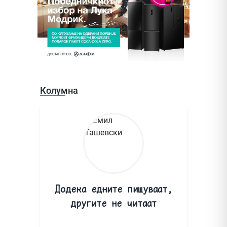
Колумна
Додека едните пишуваат,
другите не читаат