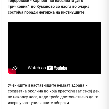
Тодоровски - Карпош“ во населбата „Иго
Тричковиќ“ во Куманово се наоѓа во очајна
состојба поради негрижа на инстиуциите.
Учениците и наставниците немаат здрава и
соодветна околина во која престојуваат секој ден,
по неколку часа, каде треба достоинствено да ги
извршуваат училишните обврски.