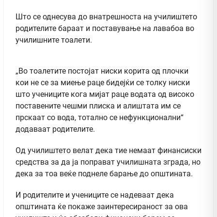
Што се однесува до внатрешноста на училиштето
родителите бараат и поставување на лавабоа во
училишните тоалети.
„Во тоалетите постојат ниски корита од плочки
кои не се за миење раце бидејќи се толку ниски
што учениците кога мијат раце водата од високо
поставените чешми плиска и алиштата им се
прскаат со вода, тотално се нефункционални“
додаваат родителите.
Од училиштето велат дека тие немаат финансиски
средства за да ја поправат училишната зграда, но
дека за тоа веќе поднеле барање до општината.
И родителите и учениците се надеваат дека
општината ќе покаже заинтересираност за ова