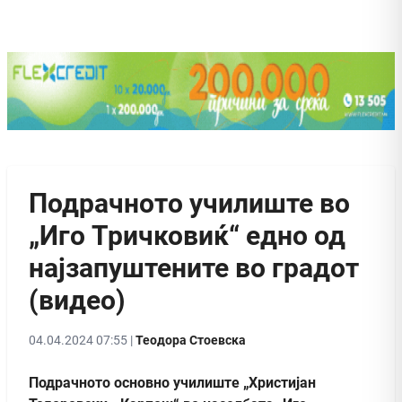
Подрачното училиште во
„Иго Тричковиќ“ едно од
најзапуштените во градот
(видео)
04.04.2024 07:55 |
Теодора Стоевска
Подрачното основно училиште „Христијан