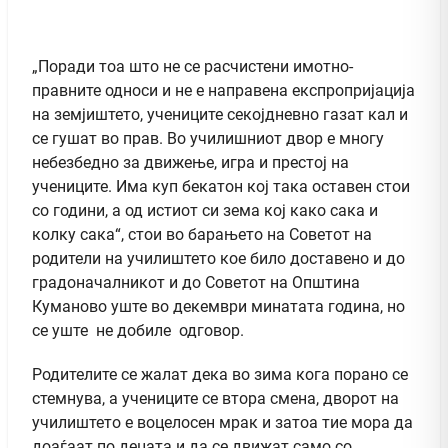
„Поради тоа што не се расчистени имотно-
правните односи и не е направена експропријација
на земјиштето, учениците секојдневно газат кал и
се гушат во прав. Во училишниот двор е многу
небезбедно за движење, игра и престој на
учениците. Има куп бекатон кој така оставен стои
со години, а од истиот си зема кој како сака и
колку сака“, стои во барањето на Советот на
родители на училиштето кое било доставено и до
градоначалникот и до Советот на Општина
Куманово уште во декември минатата година, но
се уште не добиле одговор.
Родителите се жалат дека во зима кога порано се
стемнува, а учениците се втора смена, дворот на
училиштето е воцелосен мрак и затоа тие мора да
доаѓаат по децата и да се движат само со