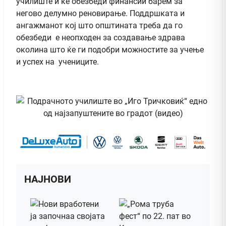
училиште и ќе обезбеди финансии барем за
негово делумно реновирање. Поддршката и
ангажманот кој што општината треба да го
обезбеди е неопходен за создавање здрава
околина што ќе ги подобри можностите за учење
и успех на учениците.
НАЈНОВИ