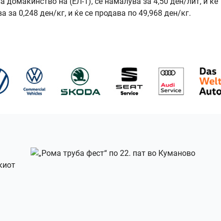
домаќинство на (ЕЛ-1), се намалува за 4,50 ден/лит, и ќе
 за 0,248 ден/кг, и ќе се продава по 49,968 ден/кг.