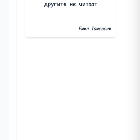
другите не читаат
Емил Ташевски