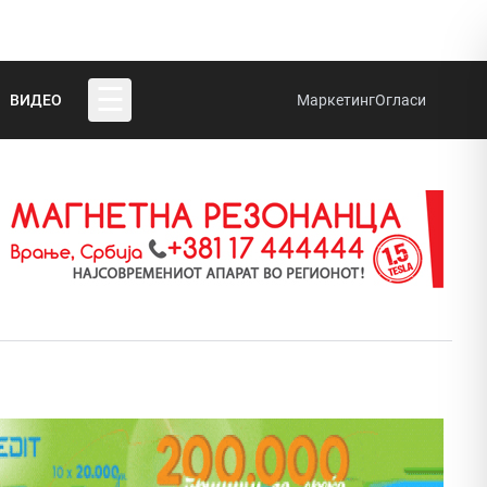
☰
ВИДЕО
Маркетинг
Огласи