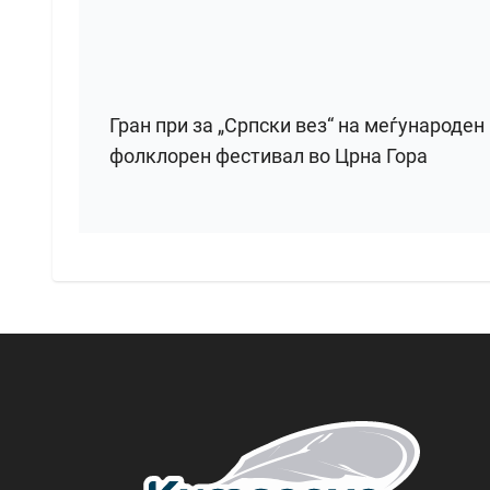
Гран при за „Српски вез“ на меѓународен
фолклорен фестивал во Црна Гора