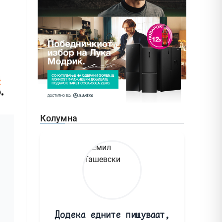
Колумна
Додека едните пишуваат,