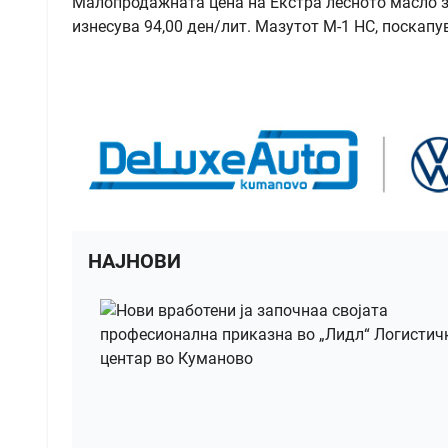
Малопродажната цена на Екстра лесното масло за 
изнесува 94,00 ден/лит. Мазутот М-1 НС, поскапува
НАЈНОВИ