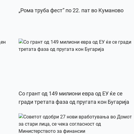
„Рома труба фест“ по 22. пат во Куманово
Со грант од 149 милиони евра од ЕУ ќе се
гради третата фаза од пругата кон Бугарија