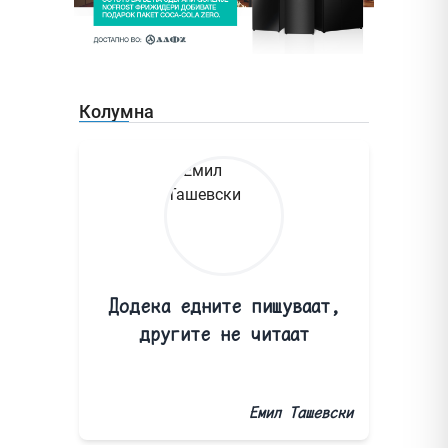
Колумна
Додека едните пишуваат,
другите не читаат
Емил Ташевски