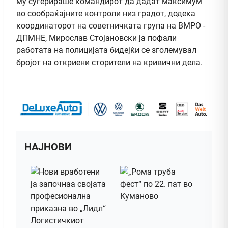
му сугерираше командирот да дадат максимум
во сообраќајните контроли низ градот, додека
координаторот на советничката група на ВМРО -
ДПМНЕ, Мирослав Стојановски ја пофали
работата на полицијата бидејќи се зголемувал
бројот на откриени сторители на кривични дела.
НАЈНОВИ