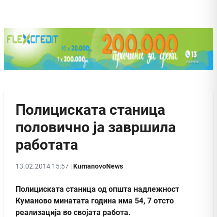
Полициската станица
половично ја завршила
работата
13.02.2014 15:57 |
KumanovoNews
Полициската станица од општа надлежност
Куманово минатата година има 54, 7 отсто
реализација во својата работа.