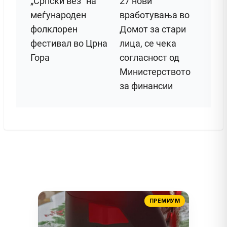
„Српски вез“ на
27 нови
меѓународен
вработувања во
фолклорен
Домот за стари
фестивал во Црна
лица, се чека
Гора
согласност од
Министерството
за финансии
ПРЕМИУМ