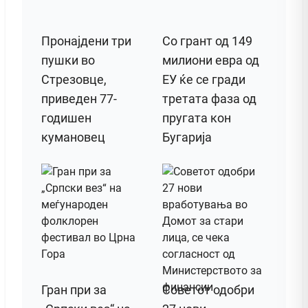
Пронајдени три
Со грант од 149
пушки во
милиони евра од
Стрезовце,
ЕУ ќе се гради
приведен 77-
третата фаза од
годишен
пругата кон
кумановец
Бугарија
Гран при за
Советот одобри