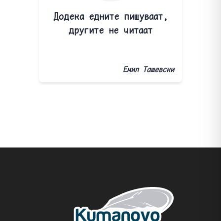
Додека едните пишуваат,
другите не читаат
Емил Ташевски