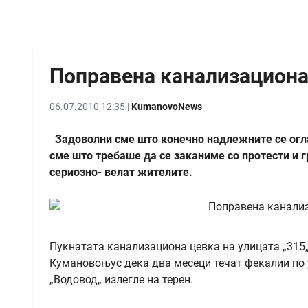
Поправена канализациона
06.07.2010 12:35 |
KumanovoNews
Задоволни сме што конечно надлежните се оглас
сме што требаше да се заканиме со протести и 
сериозно- велат жителите.
Пукнатата канализациона цевка на улицата „315
Кумановоњус дека два месеци течат фекалии по у
„Водовод„ излегле на терен.