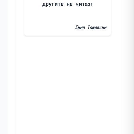
другите не читаат
Емил Ташевски