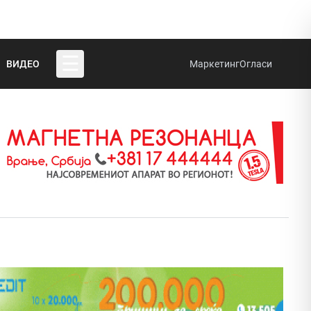
☰
ВИДЕО
Маркетинг
Огласи