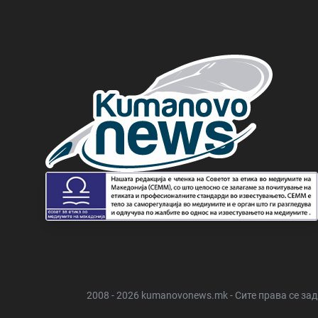
2008 - 2026 kumanovonews.mk - Сите права се за