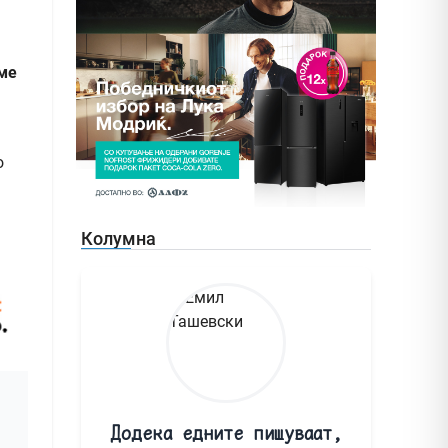
еме
о
Колумна
Додека едните пишуваат,