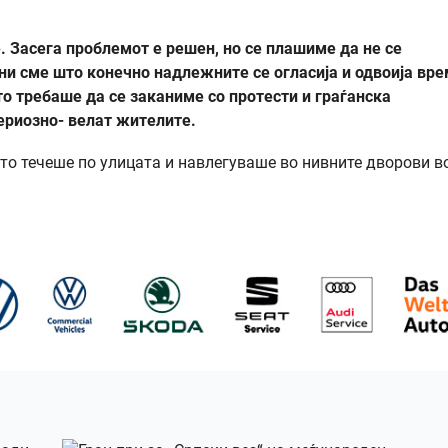
. Засега проблемот е решен, но се плашиме да не се
ни сме што конечно надлежните се огласија и одвоија вр
о требаше да се заканиме со протести и граѓанска
ериозно- велат жителите.
то течеше по улицата и навлегуваше во нивните дворови в