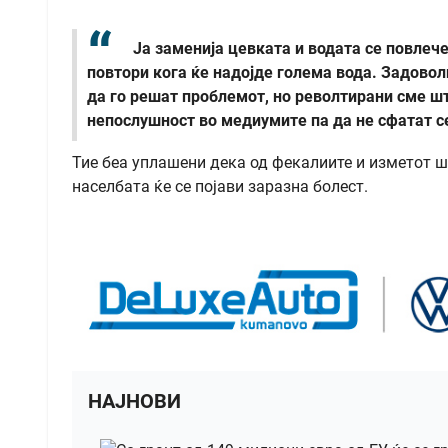
Ја заменија цевката и водата се повлече
повтори кога ќе надојде голема вода. Задовол
да го решат проблемот, но револтирани сме шт
непослушност во медиумите па да не сфатат с
Тие беа уплашени дека од фекалиите и изметот ш
населбата ќе се појави заразна болест.
НАЈНОВИ