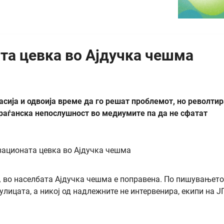
та цевка во Ајдучка чешма
ија и одвоија време да го решат проблемот, но револти
граѓанска непослушност во медиумите па да не сфатат
„ во населбата Ајдучка чешма е поправена. По пишувањето
лицата, а никој од надлежните не интервенира, екипи на Ј