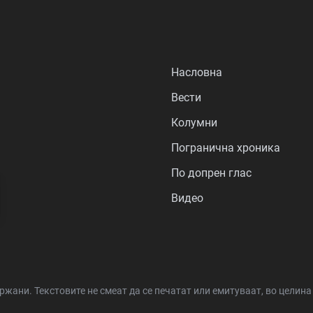
Насловна
Вести
Колумни
Погранична хроника
По допрен глас
Видео
држани.
Текстовите не смеат да се печатат или емитуваат, во целин