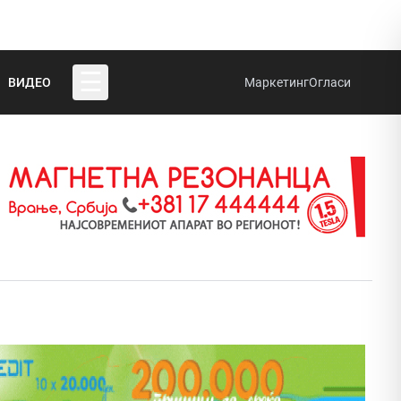
☰
ВИДЕО
Маркетинг
Огласи