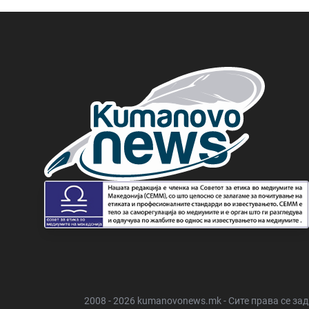
2008 - 2026 kumanovonews.mk - Сите права се за