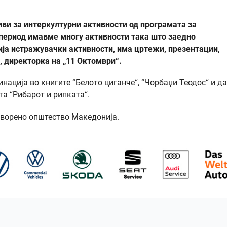
иви за интеркултурни активности од програмата за
период имавме многу активности така што заедно
ија истражувачки активности, има цртежи, презентации,
, директорка на „11 Октомври“.
ација во книгите “Белото циганче“, “Чорбаџи Теодос“ и да
а “Рибарот и рипката“.
творено општество Македонија.