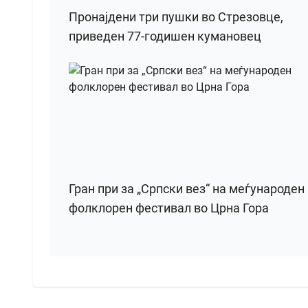
Пронајдени три пушки во Стрезовце,
приведен 77-годишен кумановец
Гран при за „Српски вез“ на меѓународен
фолклорен фестивал во Црна Гора