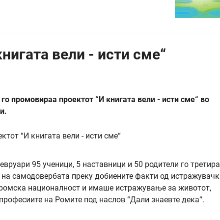
нигата вели - исти сме“
го промовираа проектот “И книгата вели - исти сме“ во
и.
евруари 95 ученици, 5 наставници и 50 родители го третир
е на самодовербата преку добиените факти од истражувачк
д ромска националност и имаше истражување за животот,
и професиите на Ромите под наслов “Дали знаевте дека“.