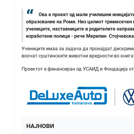
Ова е проект од мали училишни иницијат
образование на Роми. Низ целиот тримесечен 
учениците, наставниците и родителите направ
изработени полици - рече Мерилин Стојчевска
Учениците имаа за задача да пронајдат дискримин
воочат суштинските животни вредности во книгат
Проектот е финансиран од УСАИД и Фондација о
НАЈНОВИ