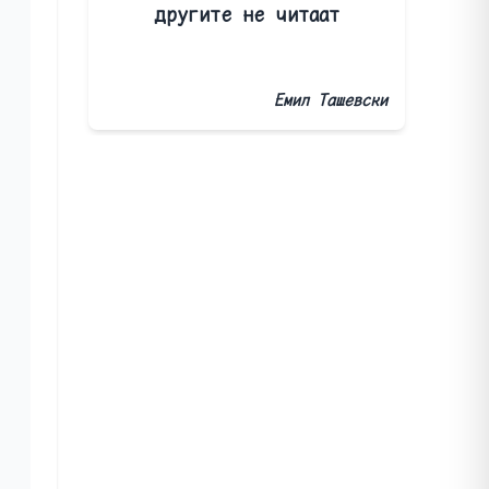
другите не читаат
Емил Ташевски