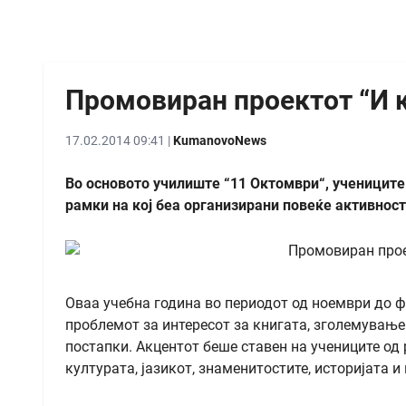
Промовиран проектот “И к
17.02.2014 09:41 |
KumanovoNews
Во основото училиште “11 Октомври“, учениците 
рамки на кој беа организирани повеќе активност
Оваа учебна година во периодот од ноември до ф
проблемот за интересот за книгата, зголемувањ
постапки. Акцентот беше ставен на учениците о
културата, јазикот, знаменитостите, историјата 