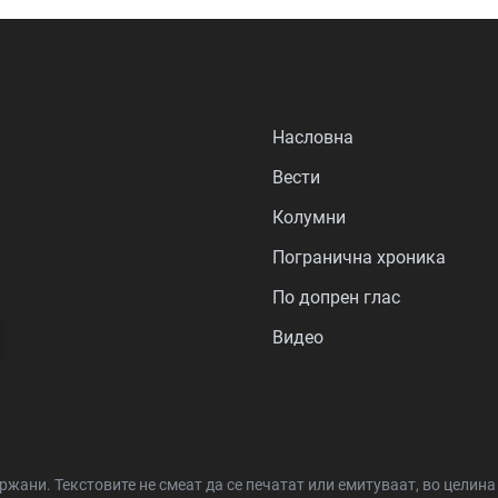
Насловна
Вести
Колумни
Погранична хроника
По допрен глас
Видео
држани.
Текстовите не смеат да се печатат или емитуваат, во целин