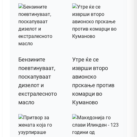
Бензините
Утре ќе се
поевтинуваат,
изврши второ
поскапуваат
авионско
дизелот и
прскање против
екстралесното
комарци во
масло
Куманово