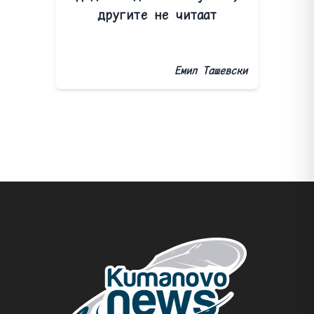
другите не читаат
Емил Ташевски