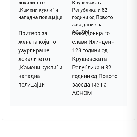
Притвор за
Македонија го
жената која го
слави Илинден -
узурпираше
123 години од
локалитетот
Крушевската
„Камени кукли“ и
Република и 82
нападна
години од Првото
полицајци
заседание на
АСНОМ