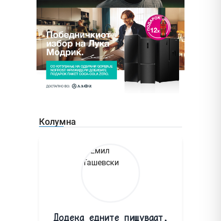
Колумна
Додека едните пишуваат,