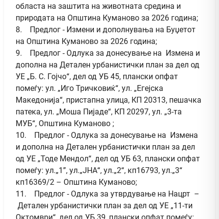
областа на заштита на животната средина и
природата на Општина Куманово за 2026 година;
8. Предлог - Измени и дополнувања на Буџетот
на Општина Куманово за 2026 година;
9. Предлог - Одлука за донесување на Измена и
дополна на Детален урбанистички план за дел од
УЕ „Б. С. Гојчо“, дел од УБ 45, плански опфат
помеѓу: ул. „Иго Тричковиќ“, ул. „Егејска
Македонија“, пристапна улица, КП 20313, пешачка
патека, ул. „Моша Пијаде“, КП 20297, ул. „3-та
МУБ“, Општина Куманово ;
10. Предлог - Одлука за донесување на Измена
и дополна на Детален урбанистички план за дел
од УЕ „Тоде Мендол“, дел од УБ 63, плански опфат
помеѓу: ул.„1”, ул.„ЈНА“, ул.„2“, кп16793, ул.„3“
кп16369/2 – Општина Куманово;
11. Предлог - Одлука за утврдување на Нацрт –
Детален урбанистички план за дел од УЕ „11-ти
Октомври“, дел од УБ 39, плански опфат помеѓу: