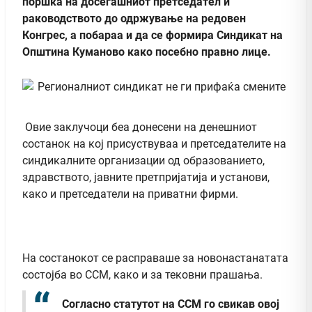
поршка на досегашниот претседател и
раководството до одржување на редовен
Конгрес, а побараа и да се формира Синдикат на
Општина Куманово како посебно правно лице.
Овие заклучоци беа донесени на денешниот
состанок на кој присуствуваа и претседателите на
синдикалните организации од образованието,
здравството, јавните претпријатија и установи,
како и претседатели на приватни фирми.
На состанокот се расправаше за новонастанатата
состојба во ССМ, како и за тековни прашања.
Согласно статутот на ССМ го свикав овој