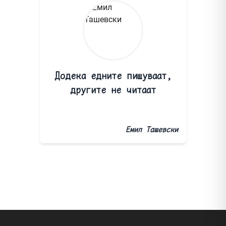
Додека едните пишуваат,
другите не читаат
Емил Ташевски