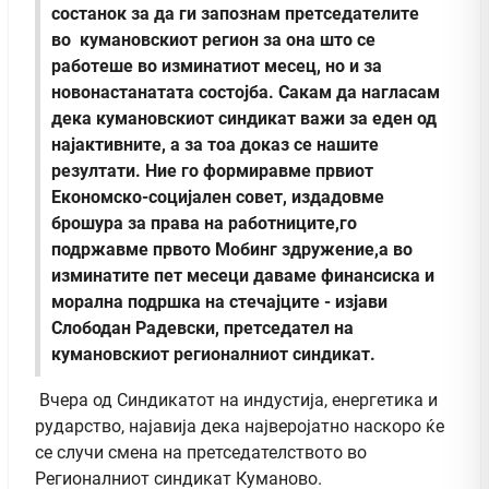
состанок за да ги запознам претседателите
во кумановскиот регион за она што се
работеше во изминатиот месец, но и за
новонастанатата состојба. Сакам да нагласам
дека кумановскиот синдикат важи за еден од
најактивните, а за тоа доказ се нашите
резултати. Ние го формиравме првиот
Економско-социјален совет, издадовме
брошура за права на работниците,го
подржавме првото Мобинг здружение,а во
изминатите пет месеци даваме финансиска и
морална подршка на стечајците - изјави
Слободан Радевски, претседател на
кумановскиот регионалниот синдикат.
Вчера од Синдикатот на индустија, енергетика и
рударство, најавија дека најверојатно наскоро ќе
се случи смена на претседателството во
Регионалниот синдикат Куманово.