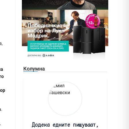
а,
Колумна
на
то
тор
.
д
Додека едните пишуваат,