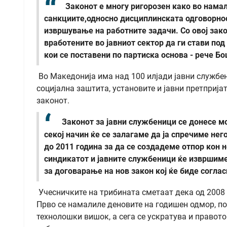
Законот е многу ригорозен како во нама
санкциите,односно дисциплинската одговорнос
извршување на работните задачи. Со овој зак
вработените во јавниот сектор да ги стави под
кои се поставени по партиска основа - рече Б
Во Македонија има над 100 илјади јавни службен
социјална заштита, установите и јавни претприја
законот.
Законот за јавни службеници се донесе мо
секој начин ќе се залагаме да ја спречиме нег
до 2011 година за да се создадеме отпор кон н
синдикатот и јавните службеници ќе извршиме
за договарање на нов закон кој ќе биде согла
Учесничките на трибината сметаат дека од 2008
Прво се намалиле деновите на годишен одмор, п
технолошки вишок, а сега се ускратува и правот