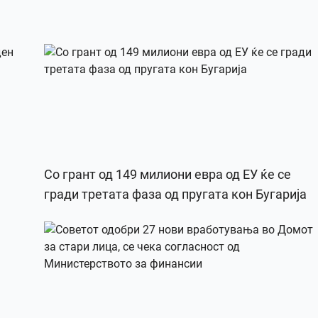
Со грант од 149 милиони евра од ЕУ ќе се
гради третата фаза од пругата кон Бугарија