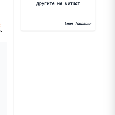
другите не читаат
Емил Ташевски