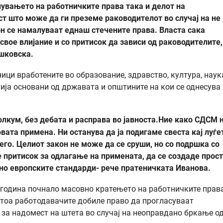
лувањето на работничките права така и делот на
т што може да ги преземе раководителот во случај на не
он се намалуваат еднаш стечените права. Власта сака
 свое влијание и со притисок да зависи од раководителите,
ошковска.
ици вработените во образование, здравство, култура, наук
тија основани од државата и општините на кои се однесува
лкум, без дебата и расправа во јавноста.Ние како СДСМ 
овата примена. Ни останува да ја подигаме свеста кај луѓе
его. Целиот закон не може да се сруши, но со подршка со
 притисок за одлагање на примената, да се создаде прос
сно европските стандарди- рече пратеничката Иванова.
 година почнало масовно кратењето на работничките права
отоа работодавачите добиле право да прогласуваат
о за надомест на штета во случај на неоправдано бркање о