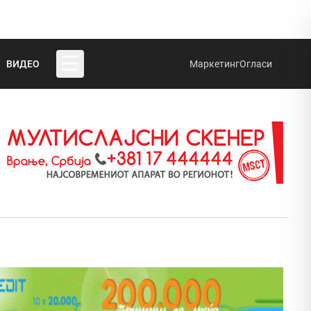
☰
ВИДЕО
Маркетинг
Огласи