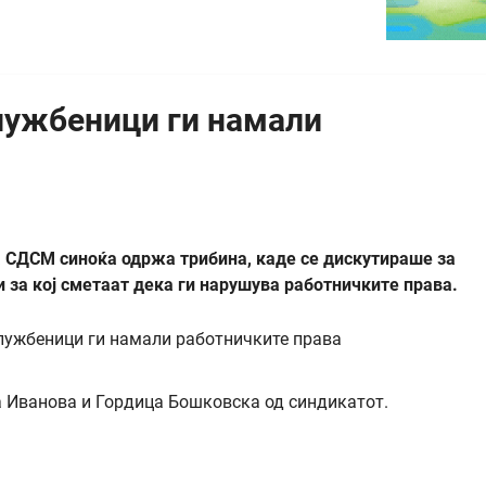
лужбеници ги намали
а СДСМ синоќа одржа трибина, каде се дискутираше за
 за кој сметаат дека ги нарушува работничките права.
 Иванова и Гордица Бошковска од синдикатот.