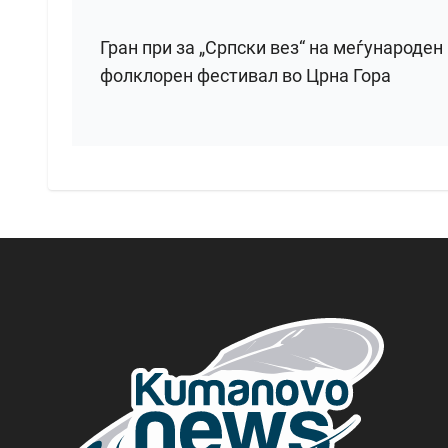
Гран при за „Српски вез“ на меѓународен
фолклорен фестивал во Црна Гора