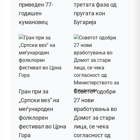
приведен 77-
третата фаза од
годишен
пругата кон
кумановец
Бугарија
Гран при за
Советот одобри
„Српски вез“ на
27 нови
меѓународен
вработувања во
фолклорен
Домот за стари
фестивал во Црна
лица, се чека
Гора
согласност од