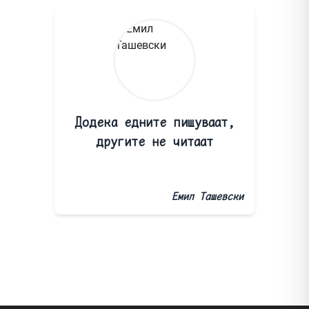
Додека едните пишуваат,
другите не читаат
Емил Ташевски