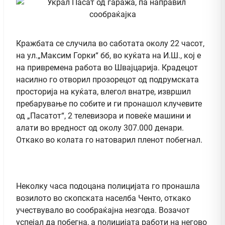
Кражбата се случила во саботата околу 22 часот,
на ул.„Максим Горки“ бб, во куќата на И.Ш., кој е
на привремена работа во Швајцарија. Крадецот
насилно го отворил прозорецот од подрумската
просторија на куќата, влегол внатре, извршил
пребарување по собите и ги пронашол клучевите
од „Пасатот“, 2 телевизора и повеќе машини и
алати во вредност од околу 307.000 денари.
Откако во колата го натоварил пленот побегнал.
Неколку часа подоцана полицијата го пронашла
возилото во скопската населба Ченто, откако
учествувало во сообраќајна незгода. Возачот
успејал да побегна, а полицијата работи на негово