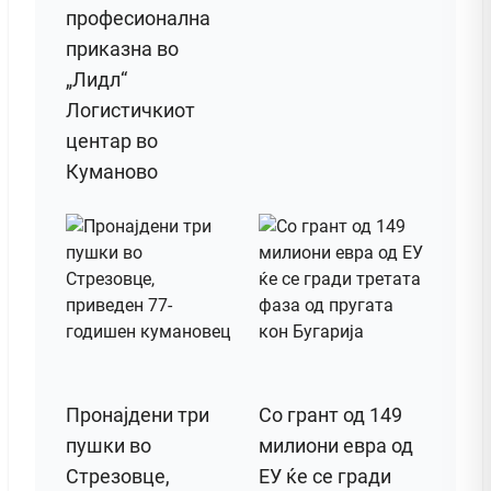
професионална
приказна во
„Лидл“
Логистичкиот
центар во
Куманово
Пронајдени три
Со грант од 149
пушки во
милиони евра од
Стрезовце,
ЕУ ќе се гради