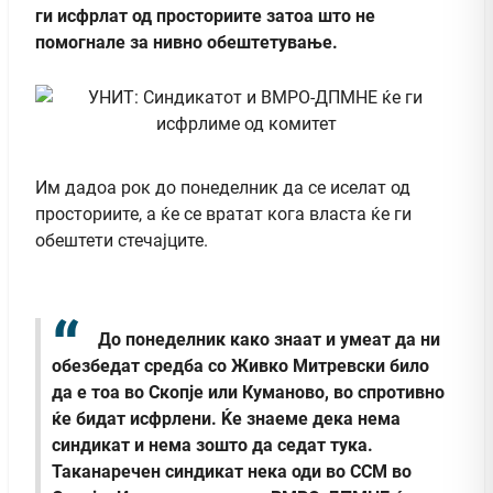
ги исфрлат од просториите затоа што не
помогнале за нивно обештетување.
Им дадоа рок до понеделник да се иселат од
просториите, а ќе се вратат кога власта ќе ги
обештети стечајците.
До понеделник како знаат и умеат да ни
обезбедат средба со Живко Митревски било
да е тоа во Скопје или Куманово, во спротивно
ќе бидат исфрлени. Ќе знаеме дека нема
синдикат и нема зошто да седат тука.
Таканаречен синдикат нека оди во ССМ во