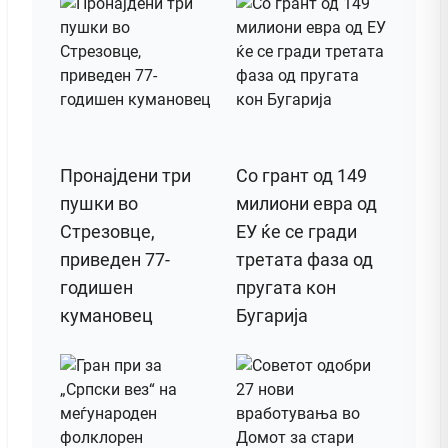
Пронајдени три
Со грант од 149
пушки во
милиони евра од
Стрезовце,
ЕУ ќе се гради
приведен 77-
третата фаза од
годишен
пругата кон
кумановец
Бугарија