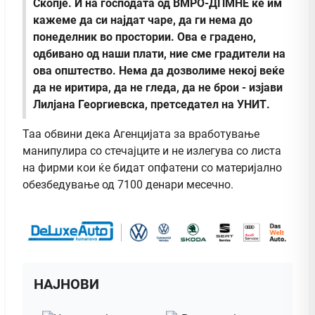
Скопје. И на господата од ВМРО-ДПМНЕ ќе им
кажеме да си најдат чаре, да ги нема до
понеделник во простории. Ова е градено,
одбивано од наши плати, ние сме градители на
ова општество. Нема да дозволиме некој веќе
да не иритира, да не гледа, да не брои - изјави
Лилјана Георгиевска, претседател на УНИТ.
Таа обвини дека Агенцијата за вработување
манипулира со стечајците и не излегува со листа
на фирми кои ќе бидат опфатени со материјално
обезбедување од 7100 денари месечно.
НАЈНОВИ