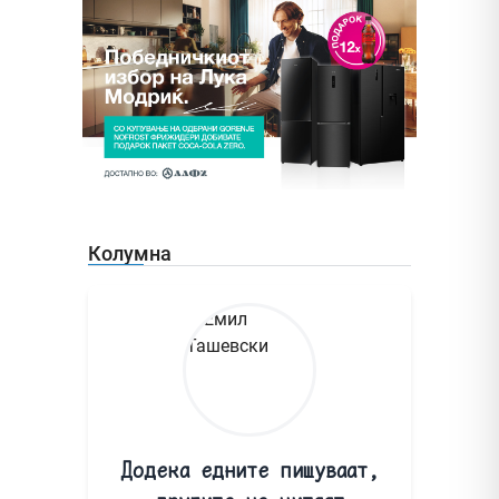
Колумна
Додека едните пишуваат,