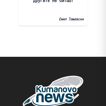
другите не читаат
Емил Ташевски