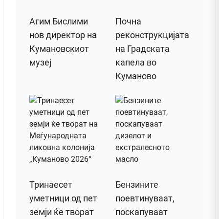
Агим Бислими
Почна
нов директор на
реконструкцијата
Кумановскиот
на Градската
музеј
капела во
Куманово
Тринаесет
Бензините
уметници од пет
поевтинуваат,
земји ќе творат
поскапуваат