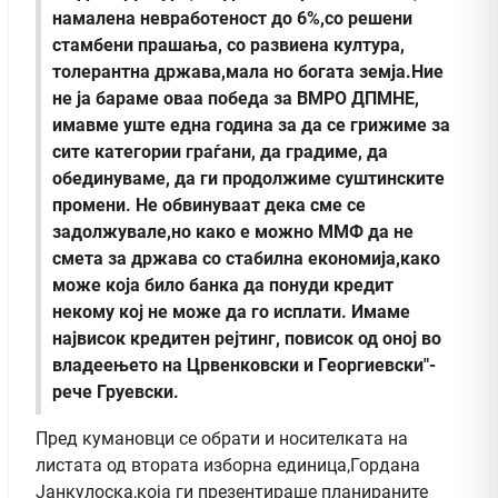
намалена невработеност до 6%,со решени
стамбени прашања, со развиена култура,
толерантна држава,мала но богата земја.Ние
не ја бараме оваа победа за ВМРО ДПМНЕ,
имавме уште една година за да се грижиме за
сите категории граѓани, да градиме, да
обединуваме, да ги продолжиме суштинските
промени. Не обвинуваат дека сме се
задолжувале,но како е можно ММФ да не
смета за држава со стабилна економија,како
може која било банка да понуди кредит
некому кој не може да го исплати. Имаме
највисок кредитен рејтинг, повисок од оној во
владеењето на Црвенковски и Георгиевски"-
рече Груевски.
Пред кумановци се обрати и носителката на
листата од втората изборна единица,Гордана
Јанкулоска,која ги презентираше планираните