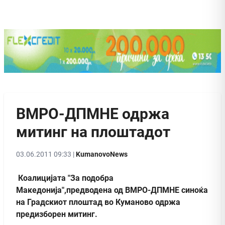
ВМРО-ДПМНЕ одржа
митинг на плоштадот
03.06.2011 09:33 |
KumanovoNews
Коалицијата "За подобра
Македонија",предводена од ВМРО-ДПМНЕ синоќа
на Градскиот плоштад во Куманово одржа
предизборен митинг.