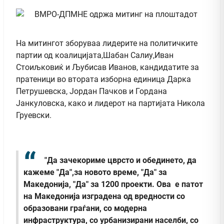
На митингот зборуваа лидерите на политичките
партии од коалицијата,Шабан Салиу,Иван
Стоиљковиќ и Љубисав Иванов, кандидатите за
пратеници во втората изборна единица Дарка
Петрушевска, Јордан Пачков и Гордана
Јанкуловска, како и лидерот на партијата Никола
Груевски.
"Да зачекориме цврсто и обединето, да
кажеме "Да",за новото време, "Да" за
Македонија, "Да" за 1200 проекти. Ова е патот
на Македонија изградена од вредности со
образовани граѓани, со модерна
инфраструктура, со урбанизирани населби, со