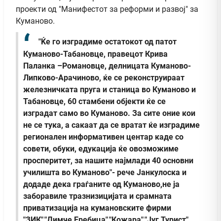
проекти од "Манифестот за реформи и развој" за
Куманово.
"Ќе го изградиме остатокот од патот
Куманово-Табановце, правецот Крива
Паланка –Романовце, делницата Куманово-
Липково-Арачиново, ќе се реконструираат
железничката пруга и станица во Куманово и
Табановце, 60 стамбени објекти ќе се
изградат само во Куманово. За сите оние кои
не се тука, а сакаат да се вратат ќе изградиме
регионален информативен центар каде со
совети, обуки, едукација ќе овозможиме
просперитет, за нашите најмлади 40 основни
училишта во Куманово"- рече Јанкулоска и
додаде дека граѓаните од Куманово,не ја
заборавиле тразнизицијата и срамната
приватизација на кумановските фирми
"ЗИК","Димче Еребица","Кожара","Југ Турист"...