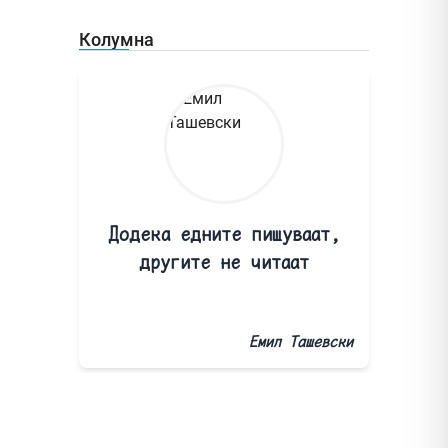
Колумна
Додека едните пишуваат,
другите не читаат
Емил Ташевски