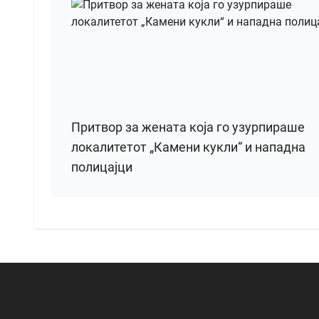
Притвор за жената која го узурпираше
локалитетот „Камени кукли“ и нападна
полицајци