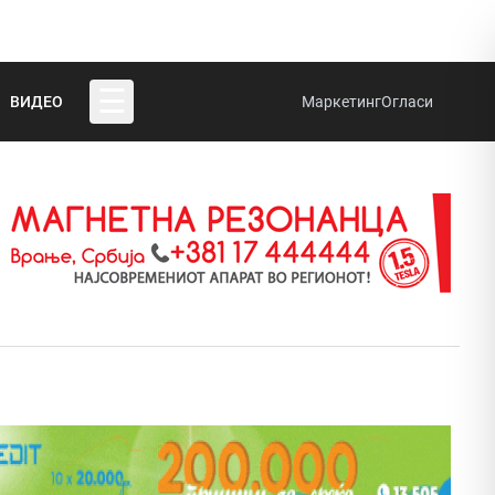
☰
ВИДЕО
Маркетинг
Огласи