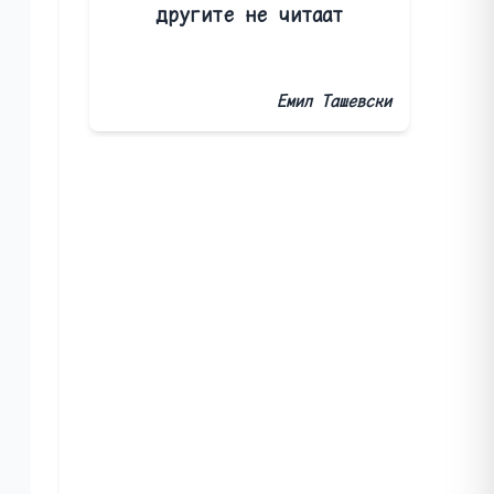
другите не читаат
Емил Ташевски