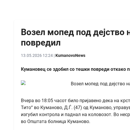
Возел мопед под дејство н
повредил
13.05.2026 12:24 |
KumanovoNews
Кумановец се здобил со тешки повреди откако п
Вчера во 18:05 часот било пријавено дека на кр
Тито“ во Куманово, Д.Ѓ. (47) од Куманово, управ
изгубил контрола и паднал на коловозот. Во неср
во Општата болница Куманово.