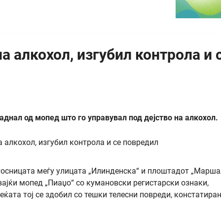
а алкохол, изгубил контрола и 
аднал од мопед што го управувал под дејство на алкохол.
стосницата меѓу улицата „Илинденска“ и плоштадот „Марша
увајќи мопед „Пиаџо“ со кумановски регистарски ознаки,
еќата тој се здобил со тешки телесни повреди, констатира