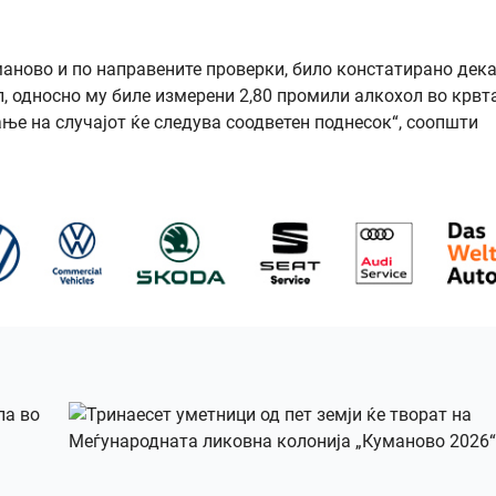
аново и по направените проверки, било констатирано дек
л, односно му биле измерени 2,80 промили алкохол во крвт
ње на случајот ќе следува соодветен поднесок“, соопшти