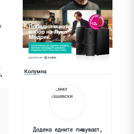
а
а.
Колумна
Додека едните пишуваат,