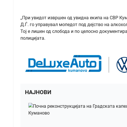
„При увидот извршен од увидна екипа на СВР Кум
Д.Ѓ. го управувал мопедот под дејство на алкохо
Тој е лишен од слобода и по целосно документира
полицијата.
НАЈНОВИ