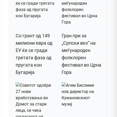
Со грант од 149
Гран при за
милиони евра од
„Српски вез“ на
ЕУ ќе се гради
меѓународен
третата фаза од
фолклорен
пругата кон
фестивал во Црна
Бугарија
Гора