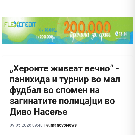
„Хероите живеат вечно“ -
панихида и турнир во мал
фудбал во спомен на
загинатите полицајци во
Диво Насеље
09.05.2026 09:40 |
KumanovoNews