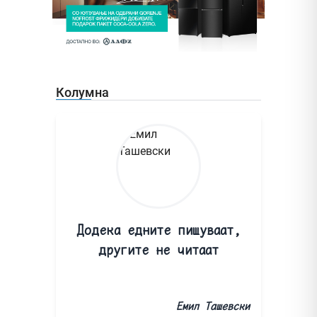
Колумна
Додека едните пишуваат,
другите не читаат
Емил Ташевски