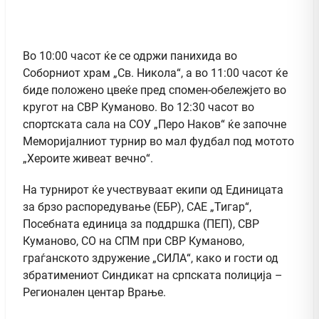
Во 10:00 часот ќе се одржи панихида во
Соборниот храм „Св. Никола“, а во 11:00 часот ќе
биде положено цвеќе пред спомен-обележјето во
кругот на СВР Куманово. Во 12:30 часот во
спортската сала на СОУ „Перо Наков“ ќе започне
Меморијалниот турнир во мал фудбал под мотото
„Хероите живеат вечно“.
На турнирот ќе учествуваат екипи од Единицата
за брзо распоредување (ЕБР), САЕ „Тигар“,
Посебната единица за поддршка (ПЕП), СВР
Куманово, СО на СПМ при СВР Куманово,
граѓанското здружение „СИЛА“, како и гости од
збратимениот Синдикат на српската полиција –
Регионален центар Врање.