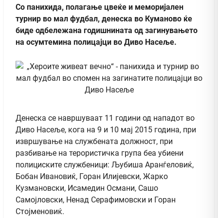
Со панихида, полагање цвеќе и меморијален
турнир во мал фудбал, денеска во Куманово ќе
биде одбележана годишнината од загинувањето
на осумтемина полицајци во Диво Насеље.
Денеска се навршуваат 11 години од нападот во
Диво Насеље, кога на 9 и 10 мај 2015 година, при
извршување на службената должност, при
разбивање на терористичка група беа убиени
полициските службеници: Љубиша Аранѓеловиќ,
Бобан Ивановиќ, Горан Илијевски, Жарко
Кузмановски, Исамедин Османи, Сашо
Самојловски, Ненад Серафимовски и Горан
Стојменовиќ.