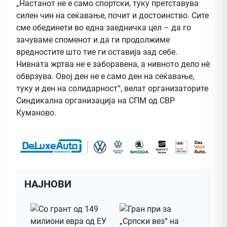
„Настанот не е само спортски, туку претставува
силен чин на сеќавање, почит и достоинство. Сите
сме обединети во една заедничка цел – да го
зачуваме споменот и да ги продолжиме
вредностите што тие ги оставија зад себе.
Нивната жртва не е заборавена, а нивното дело нè
обврзува. Овој ден не е само ден на сеќавање,
туку и ден на солидарност“, велат организаторите
Синдикална организација на СПМ од СВР
Куманово.
НАЈНОВИ