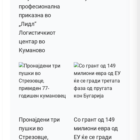
професионална
приказна во
„Лидл“
Логистичкиот
центар во
Куманово
Пронајдени три
Со грант од 149
пушки во
милиони евра од
Стрезовце,
ЕУ ќе се гради