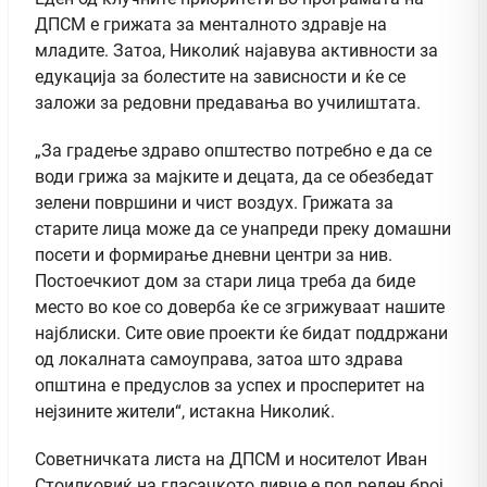
ДПСМ е грижата за менталното здравје на
младите. Затоа, Николиќ најавува активности за
едукација за болестите на зависности и ќе се
заложи за редовни предавања во училиштата.
„За градење здраво општество потребно е да се
води грижа за мајките и децата, да се обезбедат
зелени површини и чист воздух. Грижата за
старите лица може да се унапреди преку домашни
посети и формирање дневни центри за нив.
Постоечкиот дом за стари лица треба да биде
место во кое со доверба ќе се згрижуваат нашите
најблиски. Сите овие проекти ќе бидат поддржани
од локалната самоуправа, затоа што здрава
општина е предуслов за успех и просперитет на
нејзините жители“, истакна Николиќ.
Советничката листа на ДПСМ и носителот Иван
Стоилковиќ на гласачкото ливче е под реден број