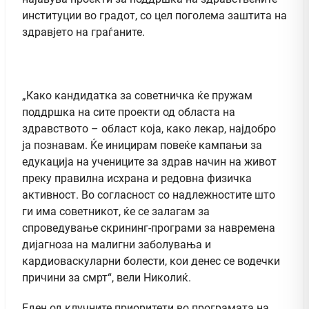
институции во градот, со цел поголема заштита на
здравјето на граѓаните.
„Како кандидатка за советничка ќе пружам
поддршка на сите проекти од областа на
здравството – област која, како лекар, најдобро
ја познавам. Ќе иницирам повеќе кампањи за
едукација на учениците за здрав начин на живот
преку правилна исхрана и редовна физичка
активност. Во согласност со надлежностите што
ги има советникот, ќе се залагам за
спроведување скрининг-програми за навремена
дијагноза на малигни заболувања и
кардиоваскуларни болести, кои денес се водечки
причини за смрт“, вели Николиќ.
Еден од клучните приоритети во програмата на