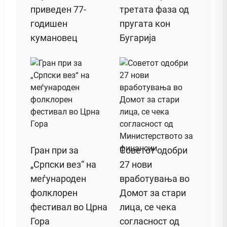
приведен 77-
третата фаза од
годишен
пругата кон
кумановец
Бугарија
Гран при за
Советот одобри
„Српски вез“ на
27 нови
меѓународен
вработувања во
фолклорен
Домот за стари
фестивал во Црна
лица, се чека
Гора
согласност од