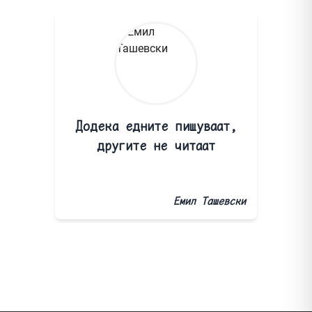
Додека едните пишуваат,
другите не читаат
Емил Ташевски