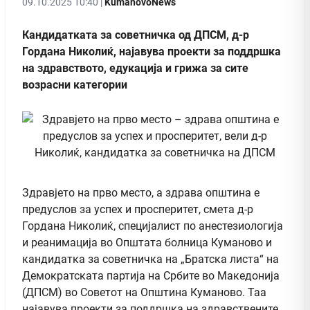
09.10.2025 10:40 |
KumanovoNews
Кандидатката за советничка од ДПСМ, д-р
Гордана Николиќ, најавува проекти за поддршка
на здравството, едукација и грижа за сите
возрасни категории
Здравјето на прво место, а здрава општина е
предуслов за успех и просперитет, смета д-р
Гордана Николиќ, специјалист по анестезиологија
и реанимација во Општата болница Куманово и
кандидатка за советничка на „Братска листа“ на
Демократската партија на Србите во Македонија
(ДПСМ) во Советот на Општина Куманово. Таа
најавува проекти за поддршка на здравствените