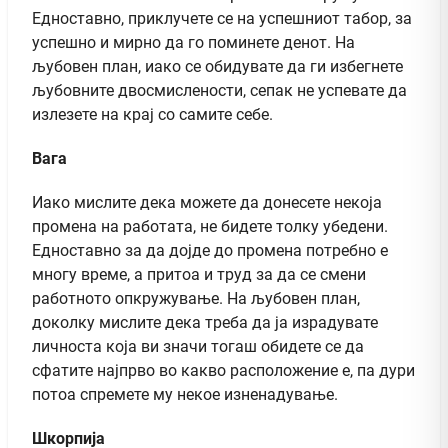
Едноставно, приклучете се на успешниот табор, за
успешно и мирно да го поминете денот. На
љубовен план, иако се обидувате да ги избегнете
љубовните двосмислености, сепак не успевате да
излезете на крај со самите себе.
Вага
Иако мислите дека можете да донесете некоја
промена на работата, не бидете толку убедени.
Едноставно за да дојде до промена потребно е
многу време, а притоа и труд за да се смени
работното опкружување. На љубовен план,
доколку мислите дека треба да ја израдувате
личноста која ви значи тогаш обидете се да
сфатите најпрво во какво расположение е, па дури
потоа спремете му некое изненадување.
Шкорпија