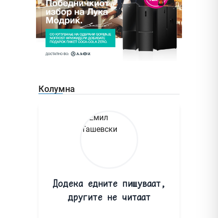
Колумна
Додека едните пишуваат,
другите не читаат