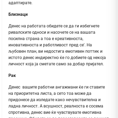
адаптирате.
Близнаци
Денес на работата обидете се да ги избегнете
ривалските односи и насочете се на вашата
посилна страна а тоа е креативноста,
иновативноста и работливост пред се'. На
љубовен план, ви недостига емотивен поттик и
истото денес индиректно ќе го добиете од некоја
личност која ја сметате само за добар пријател.
Рак
Денес вашите работни ангажмани ќе ги ставите
на приоритетна листа, а сето тоа може да
придонесе да изледате како нечувствителна и
ладна личност. А всушност, реалноста е сосема
спротивна, денес вие ќе чувствувате емотивна