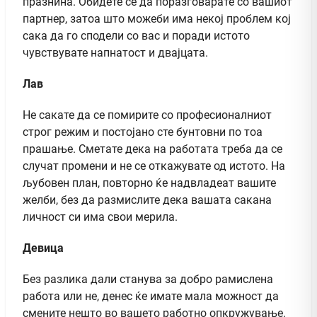
празнина. Обидете се да поразговарате со вашиот
партнер, затоа што можеби има некој проблем кој
сака да го сподели со вас и поради истото
чувствувате напнатост и двајцата.
Лав
Не сакате да се помирите со професионалниот
строг режим и постојано сте бунтовни по тоа
прашање. Сметате дека на работата треба да се
случат промени и не се откажувате од истото. На
љубовен план, повторно ќе надвладеат вашите
желби, без да размислите дека вашата сакана
личност си има свои мерила.
Девица
Без разлика дали станува за добро рамислена
работа или не, денес ќе имате мала можност да
смените нешто во вашето работно опкружување.