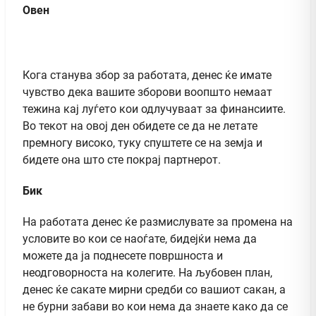
Овен
Кога станува збор за работата, денес ќе имате
чувство дека вашите зборови воопшто немаат
тежина кај луѓето кои одлучуваат за финансиите.
Во текот на овој ден обидете се да не летате
премногу високо, туку спуштете се на земја и
бидете она што сте покрај партнерот.
Бик
На работата денес ќе размислувате за промена на
условите во кои се наоѓате, бидејќи нема да
можете да ја поднесете површноста и
неодговорноста на колегите. На љубовен план,
денес ќе сакате мирни средби со вашиот сакан, а
не бурни забави во кои нема да знаете како да се