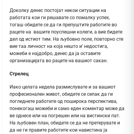
Доколку денес постојат некои ситуации на
работата кои ги решавате со помалку успех,
тогаш обидете се да ги препуштите работите во
рацете на вашите поуспешни колеги, а вие бидете
дел од истиот тим. На љубовно поле, повторно сте
вие таа личност на која нешто и' недостига,
можеби е најдобро, денес да ја оставите
организацијата во рацете на вашиот сакан.
Стрелец
Иако целата недела размислувате и за вашиот
професионален живот, обидете се сепак да ги
погледнете работите од поширока перспектива,
понекогаш можеби и само еден коментар може да
ве однесе или на погрешен или на вистински пат.
На љубовен план, обидете се да не претерувате и
да не ги правите работите кои навистина ја