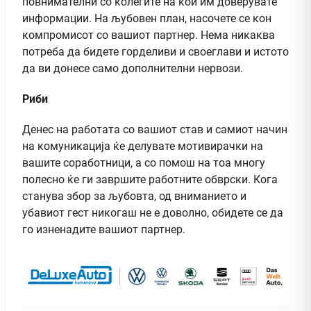
повнимателни со колегите на кои им доверувате
информации. На љубовен план, насочете се кон
компромисот со вашиот партнер. Нема никаква
потреба да бидете горделиви и своеглави и истото
да ви донесе само дополнителни нервози.
Риби
Денес на работата со вашиот став и самиот начин
на комуникација ќе делувате мотивирачки на
вашите соработници, а со помош на тоа многу
полесно ќе ги завршите работните обврски. Кога
станува збор за љубовта, од вниманието и
убавиот гест никогаш не е доволно, обидете се да
го изненадите вашиот партнер.