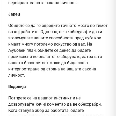
нервираат вашата сакана личност.
Јарец
Обидете се да го одредите точното место во тимот
во кој работите. Односно, не се обидувајте да ги
зголемувате вашите способности пред луѓе кои
имаат многу поголемо искуство од вас. На
љубовен план, обидете се денес да бидете
промислени во она што го зборувате, затоа што
вашата брзоплетост може да биде лошо
интерпретирана од страна на вашата сакана
личност.
Водолија
Потпрете се на вашиот инстинкт и не
дозволувајте сечиј коментар да ве обесхрабри.
Кога станува збор за работата, бидете