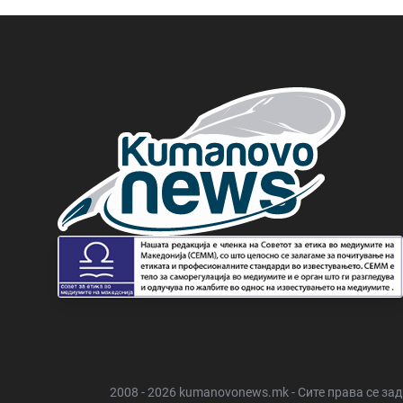
2008 - 2026 kumanovonews.mk - Сите права се за