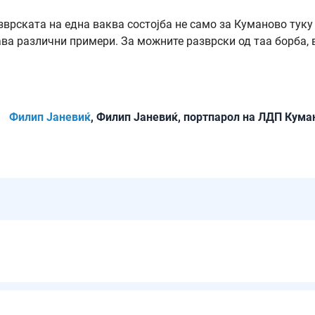
врската на една ваква состојба не само за Куманово туку 
ва различни примери. За можните разврски од таа борба, 
Филип Јаневиќ
, Филип Јаневиќ, портпарол на ЛДП Кума