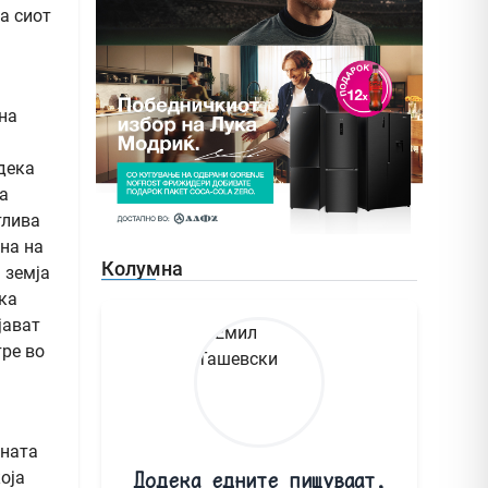
а сиот
на
дека
а
тлива
ена на
Колумна
 земја
ка
јават
тре во
лната
оја
Додека едните пишуваат,