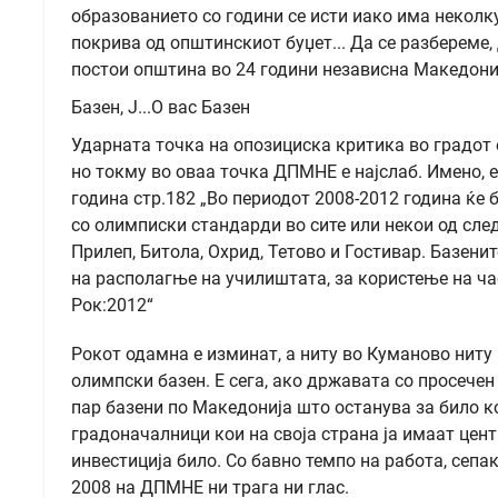
образованието со години се исти иако има неколк
покрива од општинскиот буџет... Да се разбереме,
постои општина во 24 години независна Македони
Базен, Ј...О вас Базен
Ударната точка на опозициска критика во градот е
но токму во оваа точка ДПМНЕ е најслаб. Имено, 
година стр.182 „Во периодот 2008-2012 година ќе 
со олимписки стандарди во сите или некои од сле
Прилеп, Битола, Охрид, Тетово и Гостивар. Базенит
на располагње на училиштата, за користење на ча
Рок:2012“
Рокот одамна е изминат, а ниту во Куманово ниту
олимпски базен. Е сега, ако државата со просечен
пар базени по Македонија што останува за било к
градоначалници кои на своја страна ја имаат цент
инвестиција било. Со бавно темпо на работа, сепак
2008 на ДПМНЕ ни трага ни глас.