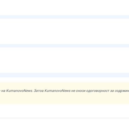
ата на KumanovoNews. Затоа KumanovoNews не сноси одоговорност за содржи