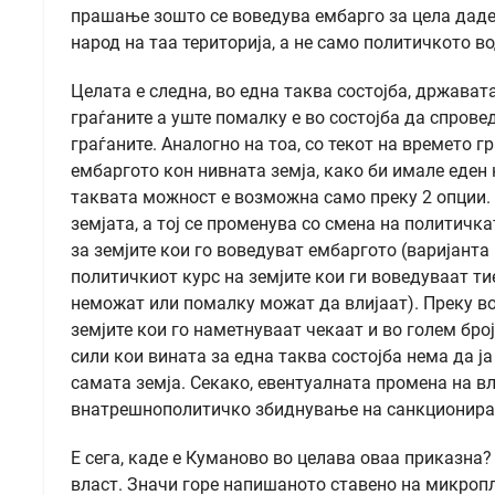
прашање зошто се воведува ембарго за цела даде
народ на таа територија, а не само политичкото 
Целата е следна, во една таква состојба, држават
граѓаните а уште помалку е во состојба да спров
граѓаните. Аналогно на тоа, со текот на времето 
ембаргото кон нивната земја, како би имале еден 
таквата можност е возможна само преку 2 опции.
земјата, а тој се променува со смена на политичк
за земјите кои го воведуват ембаргото (варијанта
политичкиот курс на земјите кои ги воведуваат ти
неможат или помалку можат да влијаат). Преку во
земјите кои го наметнуваат чекаат и во голем бро
сили кои вината за една таква состојба нема да ј
самата земја. Секако, евентуалната промена на в
внатрешнополитичко збиднување на санкциониран
Е сега, каде е Куманово во целава оваа приказна
власт. Значи горе напишаното ставено на микропл