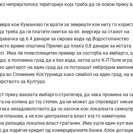
о непријателска територија која треба да се освои преку 
евра кои Куманово ги врати за земјиште кое ниту го корис
а треба да ги платите сметки за ел. енергија за станот на
давачка од 6.4 денари за сирова вода од Водостопанство
исто време општина Прилеп да плаќа 0,8 денари за истата
от. Има ли поексплицитен пример за состојба на ембарго, о
да, а половина град да е без вода, затоа што К-Л Поле игра
во центарот на еден град да се потрошат небројани милони
ира во Споменик Костурница како симбол на еден град, на 
ерството за Култура.
т преку ваквата ембарго-стратегија, да чека промена на с
а на колена до тој степен, да не можат да спроведат ника
 така незадоволството да се насочи кон локалната самоуп
и планови, а не кон централната власт кој го наметнува
на релација локална власт-граѓанин. Има уште еден куп ва
 да подигне кредит од комерцијалните банки, блок дотаци