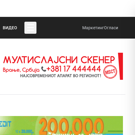
☰
ВИДЕО
Маркетинг
Огласи