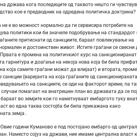
на држава кога последиците од таквото нешто ги чувствув
водство кое е предводник на одредена политичка доктрина?
а не е во можност нормално да ги сервисира потребите на
едува политики кои би значеле подобрување на стандардот 
граѓаните притиснати од санкциите, бараат повлекување на
нормален и достоинствен живот. Истите граѓани се свесни 
 Првата е промена на политичкиот курс на санкциониранат
ата гарнитура и доаѓање на некоја нова која би била прифа
 на која самите граѓани можат да влијаат) и втората, пром
е санкции (варијанта на која граѓаните од санкционираната
ведувањето на санкциите, се оди на факторот време, па та
ј случаи помагаат на внатрешен план во државата да се по
а бараат во земјите кои го наметнуваат ембаргото туку вна
ласт во една таква состојба би била прикажана како
ата земја .
? Овие години Куманово е под постојано ембарго од центра
ан. Наместо сојуз на држави, ние имаме централна власт к