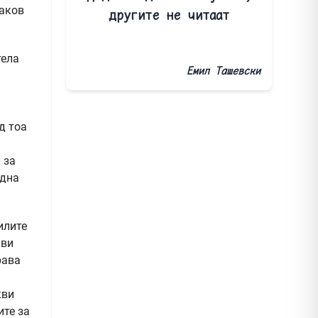
ваков
другите не читаат
тела
Емил Ташевски
д тоа
 за
една
илите
кви
рава
кви
ите за