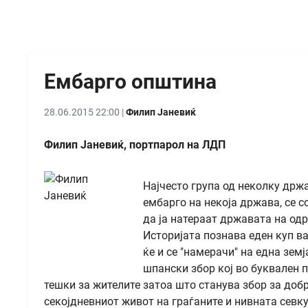
Ембарго општина
28.06.2015 22:00 |
Филип Јаневиќ
Филип Јаневиќ, портпарол на ЛДП
Најчесто група од неколку држ
ембарго на некоја држава, се с
да ја натераат државата на од
Историјата познава еден куп ва
ќе и се "намерачи" на една зем
шпански збор кој во буквален 
тешки за жителите затоа што станува збор за добра
секојдневниот живот на граѓаните и нивната севк