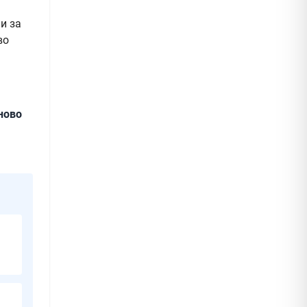
и за
во
ново