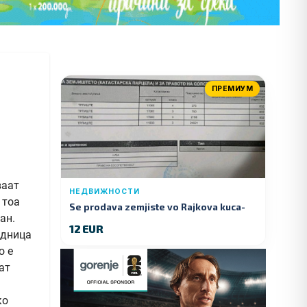
ПРЕМИУМ
ваат
НЕДВИЖНОСТИ
 тоа
Se prodava zemjiste vo Rajkova kuca-
ан.
Kumanovo
12 EUR
едница
о е
ат
ко