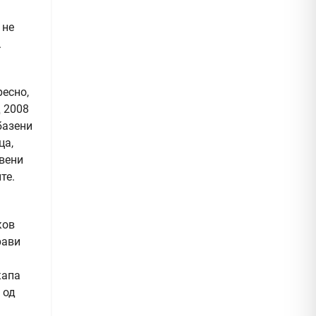
 не
.
ресно,
д 2008
базени
ца,
авени
те.
ков
рави
капа
 од