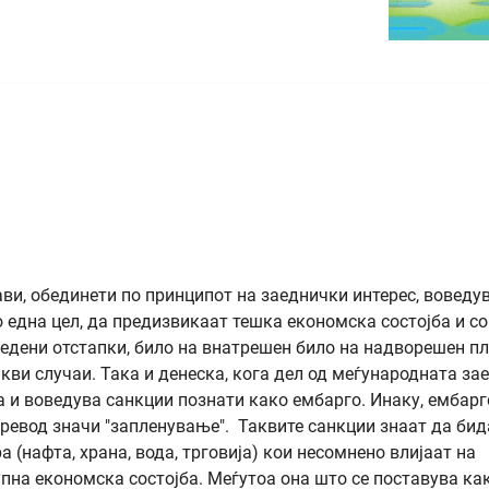
ави, обединети по принципот на заеднички интерес, воведу
о една цел, да предизвикаат тешка економска состојба и со
редени отстапки, било на внатрешен било на надворешен пл
кви случаи. Така и денеска, кога дел од меѓународната за
ја и воведува санкции познати како ембарго. Инаку, ембарг
превод значи "запленување". Таквите санкции знаат да бид
 (нафта, храна, вода, трговија) кои несомнено влијаат на
упна економска состојба. Меѓутоа она што се поставува ка