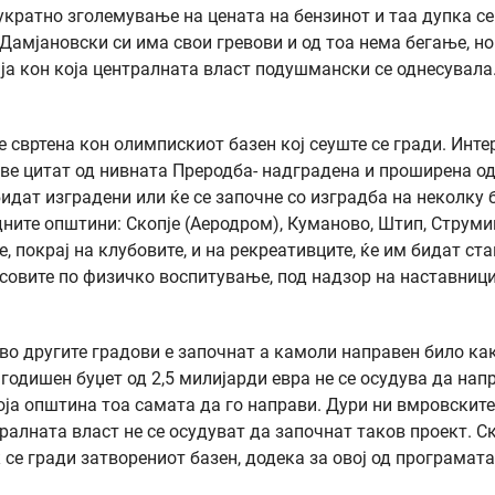
укратно зголемување на цената на бензинот и таа дупка се
 Дамјановски си има свои гревови и од тоа нема бегање, но
ја кон која централната власт подушмански се однесувала
 свртена кон олимпискиот базен кој сеуште се гради. Инте
еве цитат од нивната Преродба- надградена и проширена о
бидат изградени или ќе се започне со изградба на неколку 
дните општини: Скопје (Аеродром), Куманово, Штип, Струми
е, покрај на клубовите, и на рекреативците, ќе им бидат ст
совите по физичко воспитување, под надзор на наставници
 во другите градови е започнат а камоли направен било ка
 годишен буџет од 2,5 милијарди евра не се осудува да нап
оја општина тоа самата да го направи. Дури ни вмровските
ралната власт не се осудуват да започнат таков проект. С
 се гради затворениот базен, додека за овој од програмата