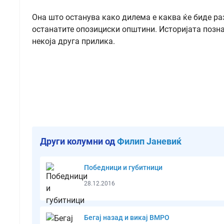
Она што останува како дилема е каква ќе биде раз
останатите опозициски општини. Историјата позна
некоја друга прилика.
Други колумни од
Филип Јаневиќ
Победници и губитници
28.12.2016
Бегај назад и викај ВМРО