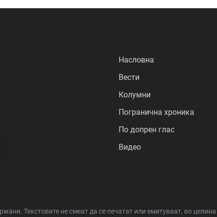
Насловна
Вести
Колумни
Погранична хроника
По допрен глас
Видео
држани.
Текстовите не смеат да се печатат или емитуваат, во целин