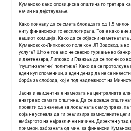
Куманово како опозициска општина го третира как
начин на дејствување.
Како поинаку да се смета блокадата од 1,5 милон 
ниту финансиски го експлотирала. Тоа е како вие д
вашиот комшија. Како да се објасни наметнатата 
Кумановско-Липковско поле кон ЈП Водовод, а во 
услуга? Што е тоа ако не свесно туркање во банкр
и двете езера, Липково и Глажња да се полни со во
"пушти-затегни" политика? Како да се протолкува 
еден куп споменици, а еден денар да не се инвест
борба за слобода, кој е под надлежност на Минист
Јасна и евидентна е намерата на централната влас
внатре во самата општина. Да се доведе општинат
проекти од значење за локалната самоуправа, па
која не успеала да ги реализира замислените цели 
ембаргото на најразлични начини. Директен упад 
примери, забраната од мин. за финансии Куманово