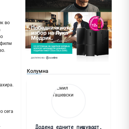
ик во
а
со
ј филм
во.
Колумна
а
ахира.
о сега
.
Додека едните пишуваат,