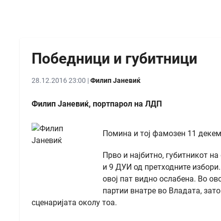
Победници и губитници
28.12.2016 23:00 |
Филип Јаневиќ
Филип Јаневиќ, портпарол на ЛДП
Помина и тој фамозен 11 декем
Прво и најбитно, губитникот н
и 9 ДУИ од претходните избори.
овој пат видно ослабена. Во ов
партии внатре во Владата, зат
сценаријата околу тоа.