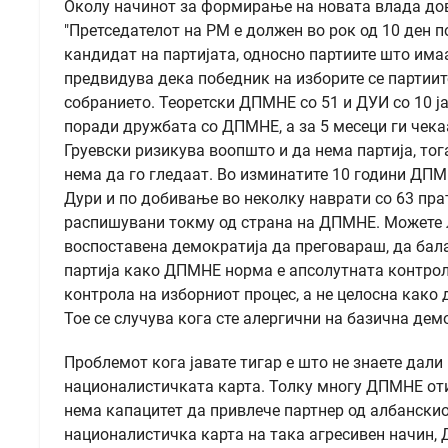
Околу начинот за формирање на новата влада дово
"Претседателот на РМ е должен во рок од 10 ден 
кандидат на партијата, односно партиите што им
предвидува дека победник на изборите се партиит
собранието. Теоретски ДПМНЕ со 51 и ДУИ со 10 ја
поради дружбата со ДПМНЕ, а за 5 месеци ги чек
Груевски ризикува воопшто и да нема партија, то
нема да го гледаат. Во изминатите 10 години ДП
Дури и по добивање во неколку наврати со 63 пра
распишувани токму од страна на ДПМНЕ. Можете ли
воспоставена демократија да преговараш, да бал
партија како ДПМНЕ норма е апсолутната контрол
контрола на изборниот процес, а не целосна како 
Тое се случува кога сте алергични на базична де
Проблемот кога јавате тигар е што не знаете дали 
националистичката карта. Толку многу ДПМНЕ отид
нема капацитет да привлече партнер од албански
националистичка карта на така агресивен начин,