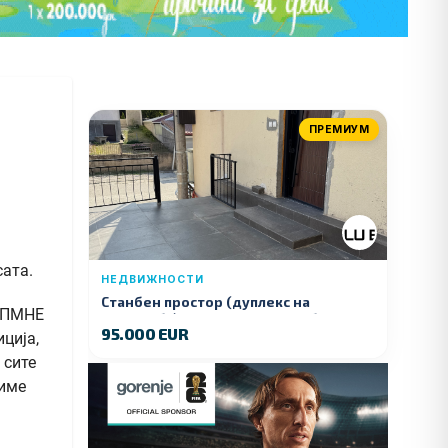
ПРЕМИУМ
сата.
НЕДВИЖНОСТИ
Станбен простор (дуплекс на
 ДПМНЕ
продажба) – Ул. Стојан Арсов бр. 1,
95.000 EUR
Куманово
ција,
 сите
диме