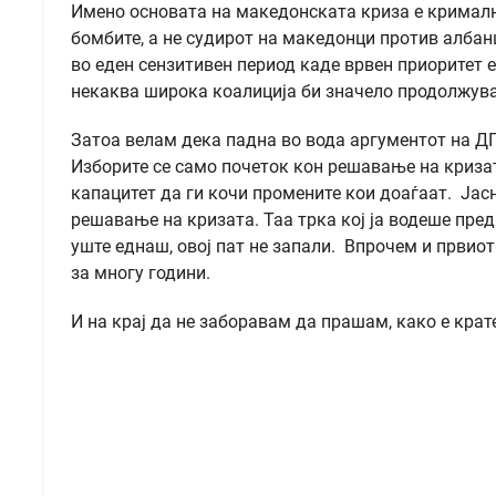
Имено основата на македонската криза е кримал
бомбите, а не судирот на македонци против албан
во еден сензитивен период каде врвен приоритет
некаква широка коалиција би значело продолжувањ
Затоа велам дека падна во вода аргументот на Д
Изборите се само почеток кон решавање на криза
капацитет да ги кочи промените кои доаѓаат. Јас
решавање на кризата. Таа трка кој ја водеше пред
уште еднаш, овој пат не запали. Впрочем и првиот
за многу години.
И на крај да не заборавам да прашам, како е крат