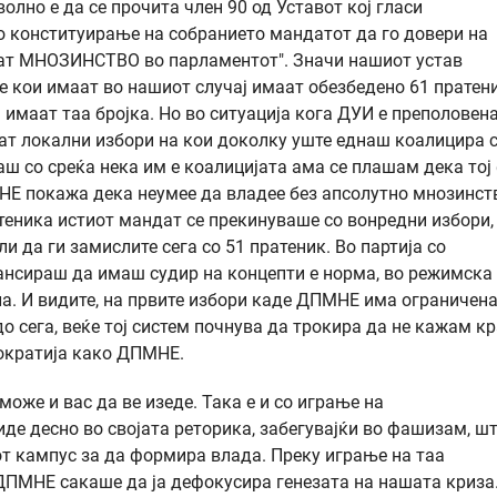
лно е да се прочита член 90 од Уставот кој гласи
по конституирање на собранието мандатот да го довери на
аат МНОЗИНСТВО во парламентот". Значи нашиот устав
е кои имаат во нашиот случај имаат обезбедено 61 пратен
 имаат таа бројка. Но во ситуација кога ДУИ е преполовен
аат локални избори на кои доколку уште еднаш коалицира 
гаш со среќа нека им е коалицијата ама се плашам дека то
МНЕ покажа дека неумее да владее без апсолутно мнозинст
теника истиот мандат се прекинуваше со вонредни избори,
 да ги замислите сега со 51 пратеник. Во партија со
ансираш да имаш судир на концепти е норма, во режимска
а. И видите, на првите избори каде ДПМНЕ има ограничен
до сега, веќе тој систем почнува да трокира да не кажам кр
мократија како ДПМНЕ.
може и вас да ве изеде. Така е и со играње на
е десно во својата реторика, забегувајќи во фашизам, шт
от кампус за да формира влада. Преку играње на таа
 ДПМНЕ сакаше да ја дефокусира генезата на нашата криза