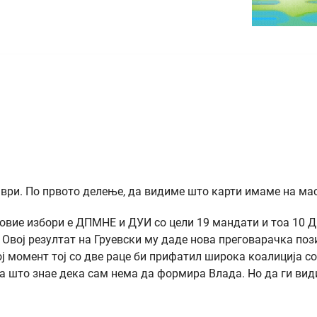
ври. По првото делење, да видиме што карти имаме на ма
а овие избори е ДПМНЕ и ДУИ со цели 19 мандати и тоа 10
 Овој резултат на Груевски му даде нова преговарачка пози
ој момент тој со две раце би прифатил широка коалиција со
оа што знае дека сам нема да формира Влада. Но да ги ви