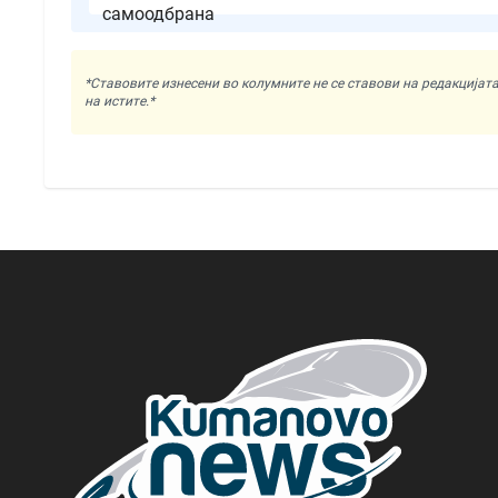
*Ставовите изнесени во колумните не се ставови на редакциј
на истите.*