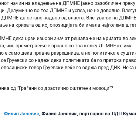
ниот начин на владеење на ДПМНЕ јавно разобличен преку
ци. Делумично во тоа ДПМНЕ и успеа, но не доволно. Влег
 е ДПМНЕ да остане надвор од власта. Влегување на ДПМНЕ
е на кризата од кој опозицијата би имала најголема штет
ПМНЕ дека брзи избори значат решавање на кризата во зем
та, чие времетраење е врзано со тоа колку ДПМНЕ ќе има
но е само дека правна разрешница, а не политичка е сушти
 се Груевски со надеж дека политиката ќе го претрка прав
 опозициски говор Груевски веќе го одржа пред ДИК. Нека 
енка од "Граѓани со драстично оштетени мозоци"?
Филип Јаневиќ
, Филип Јаневиќ, портпарол на ЛДП Кума