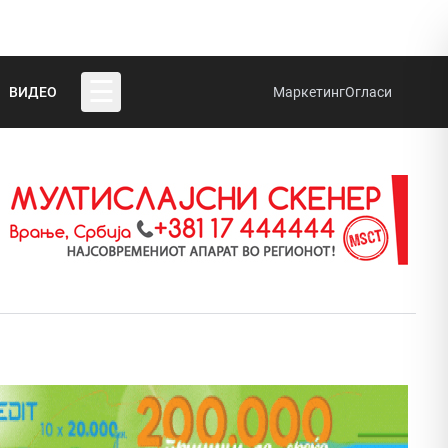
☰
ВИДЕО
Маркетинг
Огласи