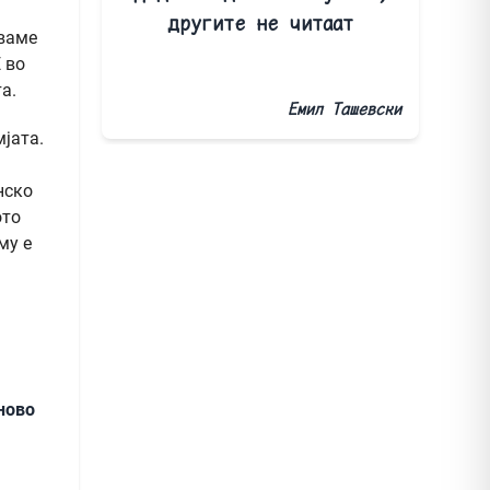
другите не читаат
уваме
 во
а.
Емил Ташевски
јата.
нско
ото
му е
ново