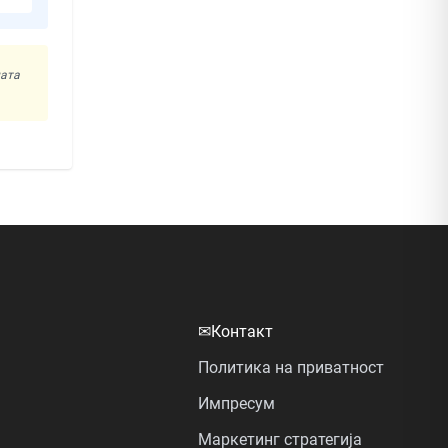
ната
✉
Контакт
Политика на приватност
Импресум
Маркетинг стратегија