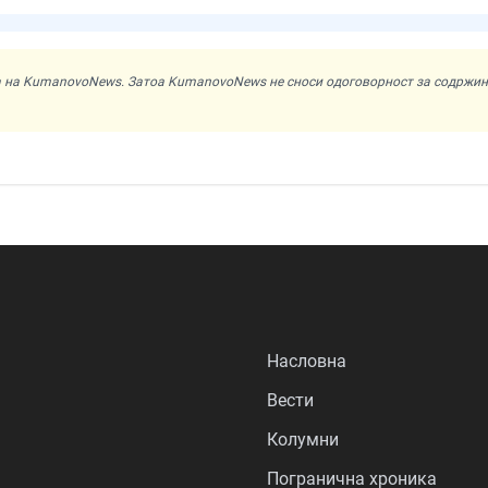
ата на KumanovoNews. Затоа KumanovoNews не сноси одоговорност за содржи
Насловна
Вести
Колумни
Погранична хроника