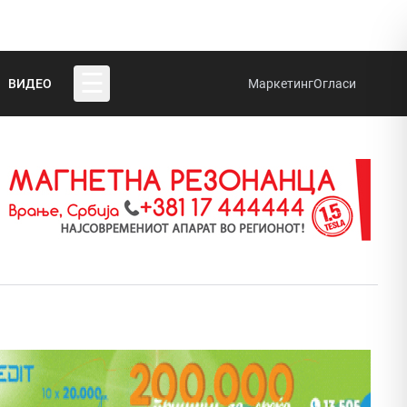
☰
ВИДЕО
Маркетинг
Огласи