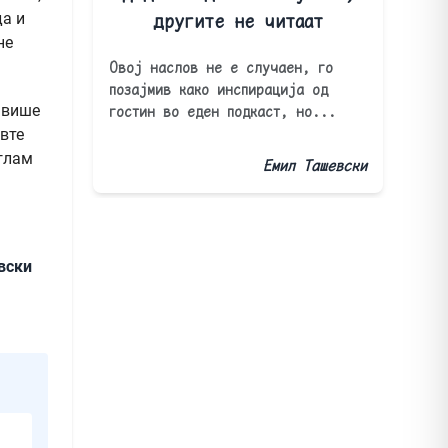
да и
другите не читаат
не
Овој наслов не е случаен, го
позајмив како инспирација од
 више
гостин во еден подкаст, но...
авте
аглам
Емил Ташевски
вски