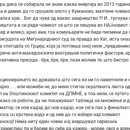
а дека се собирала не знам каква енергија во 2013 година
а и демек да го срушеле злото у Куманово, малтене човеко
пка крв... Бог да чува од вакво заедништво !!! И...тргнува 
тиштата и си реди човекот се што си пишува во НАЈновиот 
о мед и млеко, арно ама тоа комуњарите не биде писмени да 
ресудата на Меѓународниот суд за правда во Хаг, иста она
 спогодба со Грција, која ја потпиша оној нели „предавник
нарече анти-македонските внатрешни политички фактори, а
итивна пресуда - бре, бре, бре, пази молим те, што бистро
нкционирањето во државата што сега ќе ни го наметнеле и 
чајно . . . или можеби не, до мене стигна скратената листа о
 на Општинскиот комитет на ДПМНЕ, а тоа нели, се луѓето
т како се работи, да ни покажуваат таблица на множење и 
рматор, се нов кадар до нов кадар, кои сега пак у финалнат
прска со крстена вода и од нив да го избере најголемиот
анској! Нема ниту еден човек кој извршувал сериозна
замислиш па и барем во себе да кажеш - морее, овој е арен