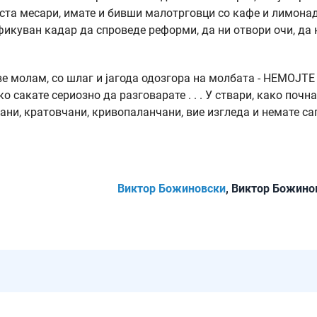
ста месари, имате и бивши малотрговци со кафе и лимона
икуван кадар да спроведе реформи, да ни отвори очи, да 
е молам, со шлаг и јагода одозгора на молбата - НЕМОЈТЕ
о сакате сериозно да разговарате . . . У ствари, како почн
јани, кратовчани, кривопаланчани, вие изгледа и немате с
Виктор Божиновски
, Виктор Божино