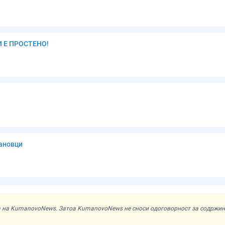
И Е ПРОСТЕНО!
мановци
ата на KumanovoNews. Затоа KumanovoNews не сноси одоговорност за содржи