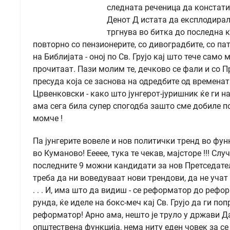
следната реченица да констатир
Денот Д истата да експлодирал
тргнува во битка до последна ка
повторно со пензионерите, со дивоградбите, со па
на Библијата - оној по Св. Грујо кај што тече сам
прочитаат. Пази молим те, дечково се фали и со П
пресуда која се заснова на одредбите од времената
Црвенковски - како што јунгерот-јуришник ќе ги 
ама сега била супер спогодба зашто сме добиле поз
момче !
Па јунгерите вовеле и нов политички тренд во фу
во Куманово! Еееее, тука те чекав, мајсторе !!! Слу
последните 9 можни кандидати за нов Претседател
треба да ни воведуваат нови трендови, да не уча
. . . И, има што да видиш - се реформатор до рефо
рунда, ќе иделе на бокс-меч кај Св. Грујо да ги по
реформатор! Арно ама, нешто је труло у држави Д
општествена функција, нема ниту еден човек за се 