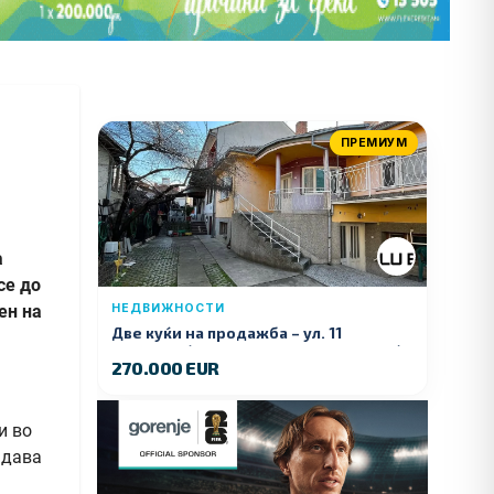
ПРЕМИУМ
а
се до
ен на
НЕДВИЖНОСТИ
Две куќи на продажба – ул. 11
Ноември (Наспроти Селман Туризам)
270.000 EUR
и во
 дава