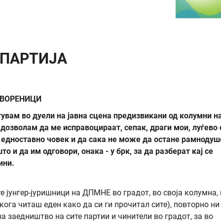
 ПАРТИЈА
ТВОРЕНИЦИ
гувам во дуели на јавна сцена предизвикани од колумни н
дозволам да ме исправоцираат, сепак, драги мои, луѓево 
о едноставно човек и да сака не може да остане рамнодуш
и да им одговори, онака - у брк, за да разберат кај се
ини.
те јунгер-јуришници на ДПМНЕ во градот, во своја колумна, 
(кога читаш еден како да си ги прочитал сите), повторно ни
 заедништво на сите партии и чинители во градот, за во