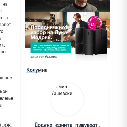
, на
т
сега
завет
го
а
от„
рно
Колумна
на нас
д
 кои
делење
а
Додека едните пишуваат,
! ЈОК,