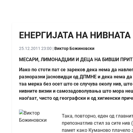
ЕНЕРГИЈАТА НА НИВНАТА
25.12.2011 23:00 |
Виктор Божиновски
МЕСАРИ, ЛИМОНАДЏИИ И ДЕЦА НА БИВШИ ПРИ
Иако по стоти пат се зареков дека нема да навле
разноразни јасновидци од ДПМНЕ и дека нема да 
таа мерка без осет што се случува околу нив, шт
нивните визии и самозадоволувања што мора нешто 
наоѓаат, чисто од географски и од хигиенски прич
Така, повторно, еден од главни
препознатлив стил за сите нив 
памет како Куманово плачело за