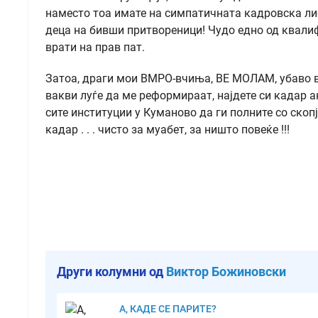
наместо тоа имате на симпатичната кадровска ли
деца на бивши притвореници! Чудо едно од квалиф
врати на прав пат.
Затоа, драги мои ВМРО-вчиња, ВЕ МОЛАМ, убаво в
вакви луѓе да ме реформираат, најдете си кадар ак
сите институции у Куманово да ги полните со скоп
кадар . . . чисто за муабет, за ништо повеќе !!!
Други колумни од
Виктор Божиновски
А, КАДЕ СЕ ПАРИТЕ?