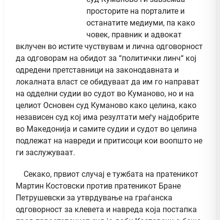
просторите на порталите и
останатите медиуми, па како
човек, правник и адвокат
вклучен во истите чуствувам и лична одговорност
да одговорам на обидот за “политички линч“ кој
одредени претставници на законодавната и
локалната власт се обидуваат да им го направат
на одделни судии во судот во Куманово, но и на
целиот Основен суд Куманово како целина, како
независен суд кој има резултати меѓу најдобрите
во Македонија и самите судии и судот во целина
подлежат на навреди и притисоци кои воопшто не
ги заслужуваат.
Секако, првиот случај е тужбата на пратеникот
Мартин Костовски против пратеникот Бране
Петрушевски за утврдување на граѓанска
одговорност за клевета и навреда која постапка