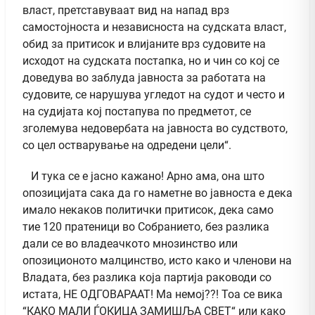
власт, претставуваат вид на напад врз
самостојноста и независноста на судската власт,
обид за притисок и влијаните врз судовите на
исходот на судската постапка, но и чин со кој се
доведува во заблуда јавноста за работата на
судовите, се нарушува угледот на судот и често и
на судијата кој постапува по предметот, се
зголемува недовербата на јавноста во судството,
со цел остварување на одредени цели“.
И тука се е јасно кажано! Арно ама, она што
опозицијата сака да го наметне во јавноста е дека
имало некаков политички притисок, дека само
тие 120 пратеници во Собранието, без разлика
дали се во владеачкото мнозинство или
опозиционото малцинство, исто како и членови на
Владата, без разлика која партија раководи со
истата, НЕ ОДГОВАРААТ! Ма немој??! Тоа се вика
“КАКО МАЛИ ЃОКИЦА ЗАМИШЉА СВЕТ“ или како