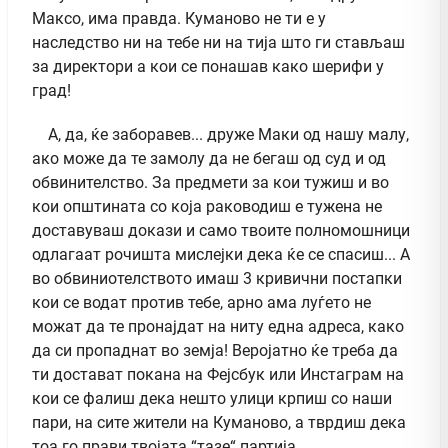
Максо, има правда. Куманово не ти е у
наследство ни на тебе ни на тија што ги стављаш
за директори а кои се понашав како шерифи у
град!
А, да, ќе заборавев... друже Маки од нашу малу,
ако може да те замолу да не бегаш од суд и од
обвинителство. За предмети за кои тужиш и во
кои општината со која раководиш е тужена не
доставуваш докази и само твоите полномошници
одлагаат рочишта мислејки дека ќе се спасиш... А
во обвиниотелството имаш 3 кривични постапки
кои се водат против тебе, арно ама луѓето не
можат да те пронајдат на ниту една адреса, како
да си пропаднат во земја! Веројатно ќе треба да
ти достават покана на Фејсбук или Инстаграм на
кои се фалиш дека нешто улици крпиш со наши
пари, на сите жители на Куманово, а тврдиш дека
тоа го прави твојата “тазе“ партија