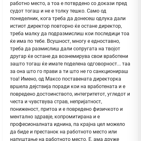
работно место, а тоа е потврдено со докази пред
судот тогаш и не е толку тешко. Само од
понеделник, кога треба да донесеш одлука дали
истиот директор повторно ќе остане директор,
треба малку да подразмислиш кои последици тоа
ќе има по тебе. Всушност, многу е едноставно,
треба да размислиш дали сопругата на твојот
другар ќе остане да вознемирува свои вработени
зашто тогаш ќе имате поделена одговорност... таа
за она што го прави а ти што не го санкционираш
тоа! Имено, од Максо поставената директорка
вршела дејствија поради кои на вработената и е
повредено достоинството, интегритетот, угледот и
честа и чувствува страв, непријатност,
пониженост, притоа и е повредено физичкото и
ментално здравје, копромитирана и е
професионалната иднина, па крајна цел можело
да биде и престанок на работното место или
напуштање на работното место. Е, ама друже