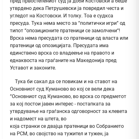
пред првостепениот суд ја доби Костовски а беше
утврдено дека Петрушевски ја повредил честа и
угледот на Костовски. И толку. Тоа е судкса
пресуда. Тука нема место за “политички игри“ од
типот “опозиционите пратеници се замолчени“!
Врска нема пресудата со пратеници од власта или
пратеници од опозицијата. Пресудата има
единствено врска со владеење на правото и
еднаквоста на граѓаните на Македонија пред
Уставот и законите.
Тука би сакал да се повикам и на ставот на
Основниот суд Куманово во кој се вели дека
“Основниот суд Куманово, во врска со предметот
за кој постои јавен интерес - постапката за
утврдување на граѓанска одговорност за клевета
и надомест на штета, во
која странки се двајца пратеници во Собранието
на РСМ, во својство на тужител и тужен, ја