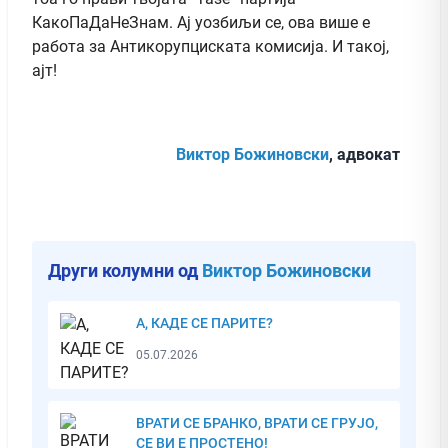
КакоПаДаНеЗнам. Ај уозбиљи се, ова више е
работа за Антикорупциската комисија. И такој,
ајт!
Виктор Божиновски
, адвокат
Други колумни од
Виктор Божиновски
А, КАДЕ СЕ ПАРИТЕ?
05.07.2026
ВРАТИ СЕ БРАНКО, ВРАТИ СЕ ГРУЈО,
СЕ ВИ Е ПРОСТЕНО!