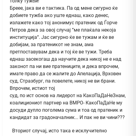
толку тужби!
Бреее, јака ви е тактика. Па од мене сигурно ќе
добиете тужба ако уште еднаш, како денес,
излажете како тој анонимус пратеник од Ѓорче
Петров дека за овој случај “ме плаќала некоја
институција“. Јас сигурно ќе ве тужам и ќе ве
добијам, за пратеникот не знам, ама
претпоставувам дека и тој ќе ве тужи. Треба
еднаш засекогаш да научите дека никој не е над
законот па ни вие пратениците, и дека впрочем,
имате право да се жалите до Апелација, Врховен
суд, Стразбург, па повелете, никој не ви брани.
Впрочем, истиот тој
суд, по ист основ на лидерот на КакоПаДаНеЗнам,
коалициониот партнер на ВМРО- КакоПаДаНе му
досуди дупло поголема сума и тоа од пратеник и
кандидат за градоначалник... И пак не ви чини???
Вториот случај, исто така е исклучително