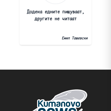
Додека едните пишуваат,
другите не читаат
Емил Ташевски