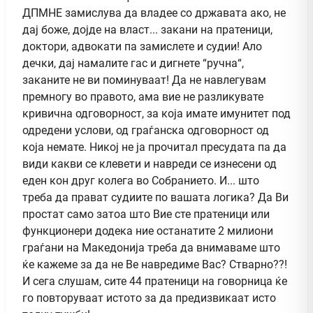
ДПМНЕ замислува да владее со државата ако, не
дај боже, дојде на власт... закани на пратеници,
доктори, адвокати па замислете и судии! Ало
дечки, дај намалите гас и дигнете “ручна“,
заканите не ви поминуваат! Да не навлегувам
премногу во правото, ама вие не разликувате
кривична одговорност, за која имате имунитет под
одредени услови, од граѓанска одговорност од
која немате. Никој не ја прочитал пресудата па да
види какви се клевети и навреди се изнесени од
еден кон друг колега во Собранието. И... што
треба да прават судиите по вашата логика? Да Ви
простат само затоа што Вие сте пратеници или
функционери додека ние останатите 2 милиони
граѓани на Македонија треба да внимаваме што
ќе кажеме за да не Ве навредиме Вас? Стварно??!
И сега слушам, сите 44 пратеници на говорница ќе
го повторуваат истото за да предизвикаат исто