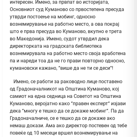
интересен. Имено, за првпат во историјата,
Основниот суд Куманово со првостепена пресуда
утврди постоење на мобинг, односно
вознемирување на работно место, а ова покрај
што е прва пресуда во Куманово, вкупно е трета
во Македонија. Имено, судот утврдил дека
директорката на градската библиотека
вознемирувала на работно место своја вработена
па и нареди тоа да не го прави повторно односно,
кумановски кажано, “више да не ти се деси“!
Имено, се работи за раководно лице поставено
од Градоначалникот на Општина Куманово, кој
самиот на една седница на Советот на Општина
Куманово, веројатно како “правен експерт“ изјави
дека “многу е тешко да се докаже мобинг“. Па да
Градоначалниче, се е тешко да се докаже ако
немаш докази. Ама ако директор постевен од тебе
повеќе од 10 месеци вршел вознемирување на