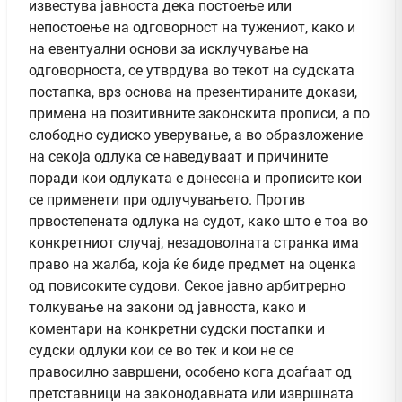
известува јавноста дека постоење или
непостоење на одговорност на тужениот, како и
на евентуални основи за исклучување на
одговорноста, се утврдува во текот на судската
постапка, врз основа на презентираните докази,
примена на позитивните законскита прописи, а по
слободно судиско уверување, а во образложение
на секоја одлука се наведуваат и причините
поради кои одлуката е донесена и прописите кои
се применети при одлучувањето. Против
првостепената одлука на судот, како што е тоа во
конкретниот случај, незадоволната странка има
право на жалба, која ќе биде предмет на оценка
од повисоките судови. Секое јавно арбитрерно
толкување на закони од јавноста, како и
коментари на конкретни судски постапки и
судски одлуки кои се во тек и кои не се
правосилно завршени, особено кога доаѓаат од
претставници на законодавната или извршната