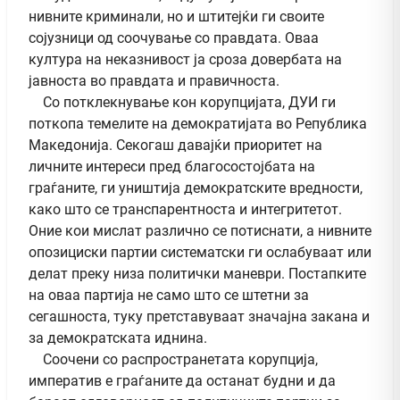
нивните криминали, но и штитејќи ги своите
сојузници од соочување со правдата. Оваа
култура на неказнивост ја сроза довербата на
јавноста во правдата и правичноста.
Со потклекнување кон корупцијата, ДУИ ги
поткопа темелите на демократијата во Република
Македонија. Секогаш давајќи приоритет на
личните интереси пред благосостојбата на
граѓаните, ги уништија демократските вредности,
како што се транспарентноста и интегритетот.
Оние кои мислат различно се потиснати, а нивните
опозициски партии систематски ги ослабуваат или
делат преку низа политички маневри. Постапките
на оваа партија не само што се штетни за
сегашноста, туку претставуваат значајна закана и
за демократската иднина.
Соочени со распространетата корупција,
императив е граѓаните да останат будни и да