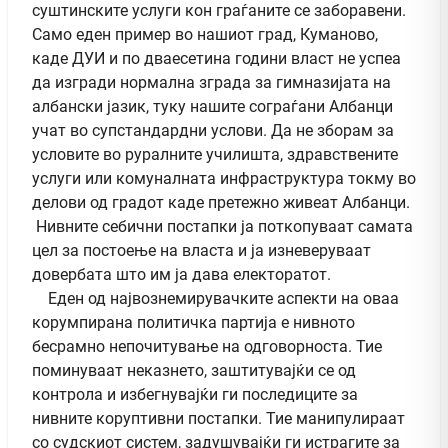
суштинските услуги кон граѓаните се заборавени.
Само еден пример во нашиот град, Куманово,
каде ДУИ и по дваесетина години власт не успеа
да изгради нормална зграда за гимназијата на
албански јазик, туку нашите сограѓани Албанци
учат во супстандардни услови. Да не зборам за
условите во руралните училишта, здравствените
услуги или комуналната инфраструктура токму во
делови од градот каде претежно живеат Албанци.
Нивните себични постапки ја поткопуваат самата
цел за постоење на власта и ја изневеруваат
довербата што им ја дава електоратот.
Еден од највознемирувачките аспекти на оваа
корумпирана политичка партија е нивното
бесрамно непочитување на одговорноста. Тие
поминуваат неказнето, заштитувајќи се од
контрола и избегнувајќи ги последиците за
нивните коруптивни постапки. Тие манипулираат
со судскиот систем, задушувајќи ги истрагите за