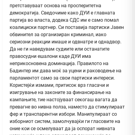
претставуваат основа на просперитетна
демократија. Сведочиме како ДУИ е главната
партија во власта, додека СДС им е само помал
коалициски партнер. Си поставија партиски Јавен
обвинител за организиран криминал, иако
сериозни реакции имаше и одвнатре и однадвор.
Да не ги наведувам судиите или останатите
правосудни ешалони каде ДУИ има
неприкосновена доминација. Правилото на
Бадинтер им дава моќ за уцени и раководење на
парламентот само за свои партиски интереси.
Користејќи измами, притисок врз гласачи и
изигрување на законите за финансирање на
кампањите, тие настојуваат секогаш вагата да
превагне во нивна полза, наместо да стимулираат
фер и транспарентни избори. Манипулираат со
изборниот систем, замолчувајќи ги гласовите на
оние кои се осмелуваат да ја оспорат нивната