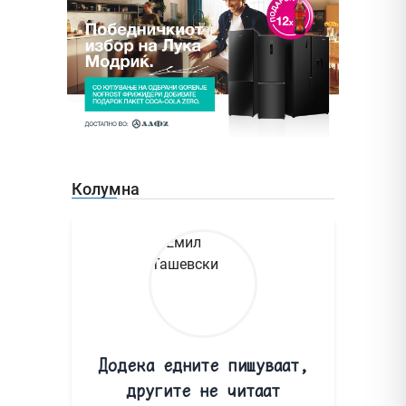
Колумна
Додека едните пишуваат,
другите не читаат