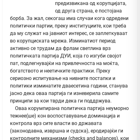
предизвикана од корупцијата,
од друга страна, е постојана
борба. За жал, секогаш има случаи кога одредени
политички партии, преку институциите, кои треба
да му служат на јавниот интерес, се заплеткуваат
во корупциската мрежа. Изминатиот период
активно се трудам да фрлам светлина врз
политичката партија ДУИ, која го изгуби својот
пат, подлегнувајќи на привлечноста на моќта,
богатството и неетичките практики. Преку
сериозно испитување на нивните постапки и
политики изминатите дваесетина години, станува
јасно дека оваа партија ги изневерила самите
принципи за кои тврди дека ги поддржува.
Оваа корумпирана политичка партија неуморно
тежнее(ше) кон воспоставување доминација и
контрола врз сите власти во државата
(законодавна, извршна и судска), еродирајќи ги
контролните механизми (checks and balances), кои