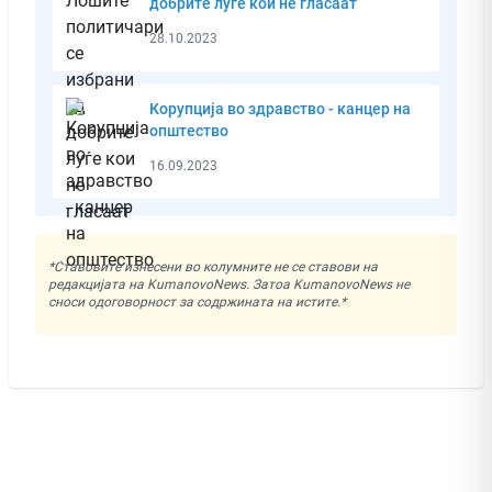
добрите луѓе кои не гласаат
28.10.2023
Корупција во здравство - канцер на
општество
16.09.2023
*Ставовите изнесени во колумните не се ставови на
редакцијата на KumanovoNews. Затоа KumanovoNews не
сноси одоговорност за содржината на истите.*