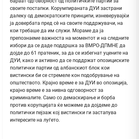
бараат одговорност од политичките партии за
своите постапки. Корумпираната ДУИ застрани
далеку од демократските принципи, изневерувајќи
ја довербата пред сѐ на своите поддржувачи, на
кои требаше да им служи. Мораме да ја
препознаеме важноста на моментот и на следните
избори да се даде поддршка за ВМРО-ДПМНЕ да
дојде до 61 пратеник, за да се избегнат уцените на
ДУИ, како и активно да се поддржат опозициските
политички партии од албанскиот блок кои
вистински би се стремеле кон подобрување на
општеството. Крајно време е за ДУИ во опозиција,
крајно време е за нивна одговорност за
криминалите. Само со демаскирање и борба
против корупцијата ќе можеме да дојдеме до
политички пејзаж кој вистински ги застапува
интересите на луѓето.