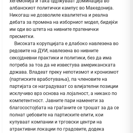
хегемонија и така одржуваат доминација во
албанскиот политички кампус во Македонија.
Никогаш не дозволиле квалитетна и реална
дебата за промена на изборниот модел, бидејќи
им оди во штета на нивните пратенички
пресметки.
Високата корупцијата е длабоко навлезена во
редовите на ДУИ, навлезена во нивните
секојдневни практики и политики, без да има
потреба за тоа да не известува американската
држава. Владеат преку непотизмот и кронизмот
(партиските вработувања), па членовите на
партијата се наградуваат со влијателни позиции
исклучиво врз основа на лојалност, а никако по
компетентност. Јавните пари наменети за
благосостојбата на граѓаните се трошат за да се
полнат џебовите на партиските елити, кои
купуваат компании и трговски центри на
атрактивни локации по градовите, додека