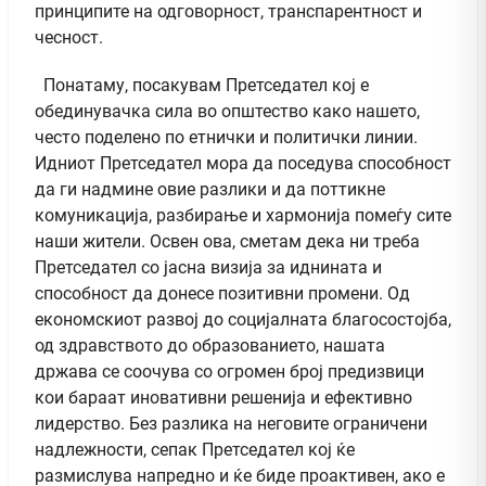
принципите на одговорност, транспарентност и
чесност.
Понатаму, посакувам Претседател кој е
обединувачка сила во општество како нашето,
често поделено по етнички и политички линии.
Идниот Претседател мора да поседува способност
да ги надмине овие разлики и да поттикне
комуникација, разбирање и хармонија помеѓу сите
наши жители. Освен ова, сметам дека ни треба
Претседател со јасна визија за иднината и
способност да донесе позитивни промени. Од
економскиот развој до социјалната благосостојба,
од здравството до образованието, нашата
држава се соочува со огромен број предизвици
кои бараат иновативни решенија и ефективно
лидерство. Без разлика на неговите ограничени
надлежности, сепак Претседател кој ќе
размислува напредно и ќе биде проактивен, ако е