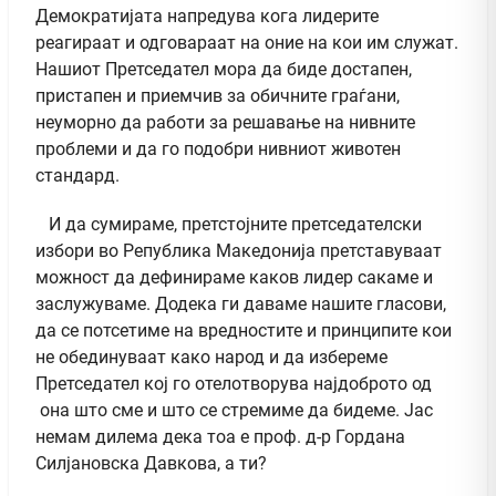
Демократијата напредува кога лидерите
реагираат и одговараат на оние на кои им служат.
Нашиот Претседател мора да биде достапен,
пристапен и приемчив за обичните граѓани,
неуморно да работи за решавање на нивните
проблеми и да го подобри нивниот животен
стандард.
И да сумираме, претстојните претседателски
избори во Република Македонија претставуваат
можност да дефинираме каков лидер сакаме и
заслужуваме. Додека ги даваме нашите гласови,
да се потсетиме на вредностите и принципите кои
не обединуваат како народ и да избереме
Претседател кој го отелотворува најдоброто од
она што сме и што се стремиме да бидеме. Јас
немам дилема дека тоа е проф. д-р Гордана
Силјановска Давкова, а ти?