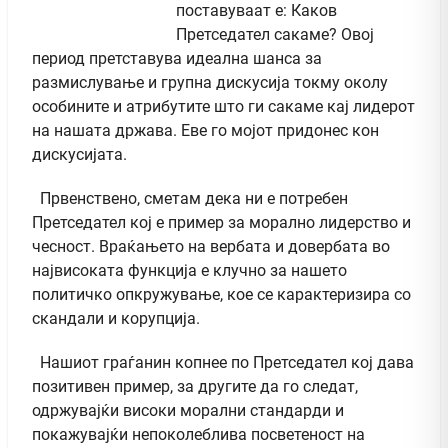
поставуваат е: Каков
Претседател сакаме? Овој
период претставува идеална шанса за
размислување и групна дискусија токму околу
особините и атрибутите што ги сакаме кај лидерот
на нашата држава. Еве го мојот придонес кон
дискусијата.
Првенствено, сметам дека ни е потребен
Претседател кој е пример за морално лидерство и
чесност. Враќањето на вербата и довербата во
највисоката функција е клучно за нашето
политичко опкружување, кое се карактеризира со
скандали и корупција.
Нашиот граѓанин копнее по Претседател кој дава
позитивен пример, за другите да го следат,
одржувајќи високи морални стандарди и
покажувајќи непоколеблива посветеност на