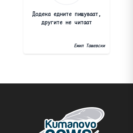
Додека едните пишуваат,
другите не читаат
Емил Ташевски