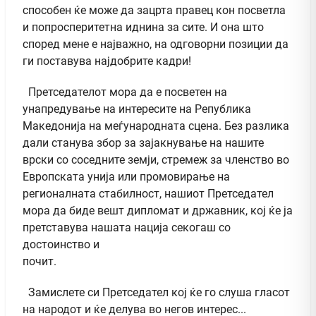
способен ќе може да зацрта правец кон посветла
и попросперитетна иднина за сите. И она што
според мене е најважно, на одговорни позиции да
ги поставува најдобрите кадри!
Претседателот мора да е посветен на
унапредување на интересите на Република
Македонија на меѓународната сцена. Без разлика
дали станува збор за зајакнување на нашите
врски со соседните земји, стремеж за членство во
Европската унија или промовирање на
регионалната стабилност, нашиот Претседател
мора да биде вешт дипломат и државник, кој ќе ја
претставува нашата нација секогаш со
достоинство и
почит.
Замислете си Претседател кој ќе го слуша гласот
на народот и ќе делува во негов интерес...