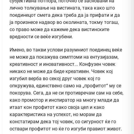
субјективна потпора, поточно се засновани на
лично толкување на вистината, така како што
поединецот смета дека треба да ја прифати и да
ја произнесе надвор во околината, токму тогаш,
со право може да кажеме дека вистинските
вредности се веќе изгубени.
Имено, во такви услови разумниот поединец веќе
не може да покажува симптоми на ентузијазам,
креативност и иновативност... Конфузен човек
никако не може да биде креативен. Човек кој
изгубил верба во секој друг човек кој го
опкружува, единствено само на „профитот“ му се
покорува. Сега, да не си противречам сам на себе,
како промотор и инспиратор на многу млади да
итаат кон профитот како своја цел и како
карактеристика на успехот, но морам да
констатирам дека тој човек, со сигурност ќе го
оствари профитот но ќе го изгуби правиот живот.