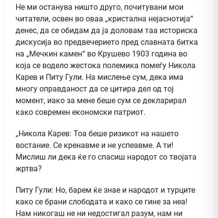
Не ми останува ништо друго, почитувани мои
читатели, освен во оваа „кристална нејаснотија“
денес, да се обидам да ја доловам таа историска
дискусија во предвечерието пред славната битка
на „Мечкин камен“ во Крушево 1903 година во
која се водело жестока полемика помеѓу Никола
Карев и Питу Гули. На мислење сум, дека има
многу оправданост да се цитира дел од тој
момент, иако за мене беше сум се декларирал
како современ економски патриот.
„Никола Карев: Тоа беше ризикот на нашето
востание. Се кренавме и не успеавме. А ти!
Мислиш ли дека ќе го спасиш народот со твојата
жртва?
Питу Гули: Но, барем ќе знае и народот и турците
како се брани слободата и како се гине за неа!
Нам никогаш не ни недостигал разум, нам ни