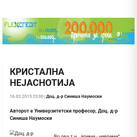
КРИСТАЛНА
НЕЈАСНОТИЈА
16.03.2015 23:00 |
Доц. д-р Синиша Наумоски
Авторот е Универзитетски професор, Доц. д-р
Синиша Наумоски
Во ова т.н. „време - невреме“,