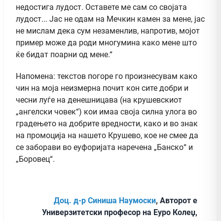
недостига лудост. Оставете ме сам со својата
лудост... Јас не одам на Мечкин камен за мене, јас
не мислам дека сум незаменлив, напротив, мојот
пример може да роди многумина како мене што
ќе бидат поарни од мене.“
Напомена: текстов погоре го произнесувам како
чин на моја неизмерна почит кон сите добри и
чесни луѓе на денешницава (на крушевскиот
„ангелски човек“) кои имаа своја силна улога во
градењето на добрите вредности, како и во знак
на промоција на нашето Крушево, кое не смее да
се заборави во еуфоријата наречена „Банско“ и
„Боровец“.
Доц. д-р Синиша Наумоски
, Авторот е
Универзитетски професор на Еуро Колеџ,