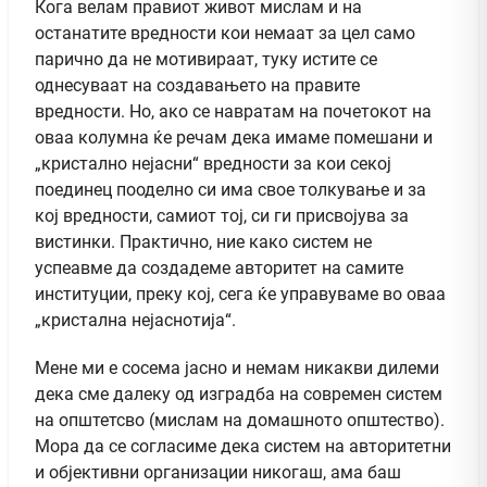
Кога велам правиот живот мислам и на
останатите вредности кои немаат за цел само
парично да не мотивираат, туку истите се
однесуваат на создавањето на правите
вредности. Но, ако се навратам на почетокот на
оваа колумна ќе речам дека имаме помешани и
„кристално нејасни“ вредности за кои секој
поединец пооделно си има свое толкување и за
кој вредности, самиот тој, си ги присвојува за
вистинки. Практично, ние како систем не
успеавме да создадеме авторитет на самите
институции, преку кој, сега ќе управуваме во оваа
„кристална нејаснотија“.
Мене ми е сосема јасно и немам никакви дилеми
дека сме далеку од изградба на современ систем
на општетсво (мислам на домашното општество).
Мора да се согласиме дека систем на авторитетни
и објективни организации никогаш, ама баш