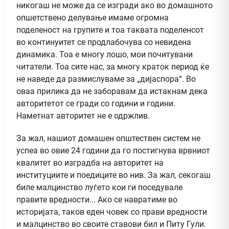
никогаш не може да се изгради ако во домашното
опшетствено делување имаме огромна
поделеност на групите и тоа таквата поделенсот
во континуитет се продлабочува со невидена
динамика. Тоа е многу лошо, мои почитувани
читатели. Тоа сите нас, за многу краток период ќе
не наведе да размислуваме за „дијаспора“. Во
оваа прилика да не заборавам да истакнам дека
авторитетот се гради со години и години.
Наметнат авторитет не е одржлив.
За жал, нашиот домашен општествен систем не
успеа во овие 24 години да го постигнува врвниот
квалитет во изградба на авторитет на
институциите и поедиците во нив. За жал, секогаш
биле малцинство луѓето кои ги поседувале
правите вредности... Ако се навратиме во
историјата, таков еден човек со прави вредности
и малцинство во своите ставови бил и Питу Гули.