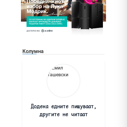
Колумна
Додека едните пишуваат,
другите не читаат