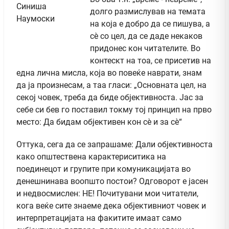
долго размислував на темата
на која е добро да се пишува, а
сè со цел, да се даде некаков
придонес кон читателите. Во
контескт на тоа, се присетив на
една лична мисла, која во повеќе наврати, знам
да ја произнесам, а таа гласи: „Основната цел, на
секој човек, треба да биде објективноста. Јас за
себе си бев го поставил токму тој принцип на прво
место: Да бидам објективен кон сè и за сè“
Оттука, сега да се запрашаме: Дали објективноста
како општествена карактериситика на
поединецот и групите при комуникацијата во
денешнинава воопшто постои? Одговорот е јасен
и недвосмислен: НЕ! Почитувани мои читатели,
кога веќе сите знаеме дека објективниот човек и
интерпретацијата на факитите имаат само