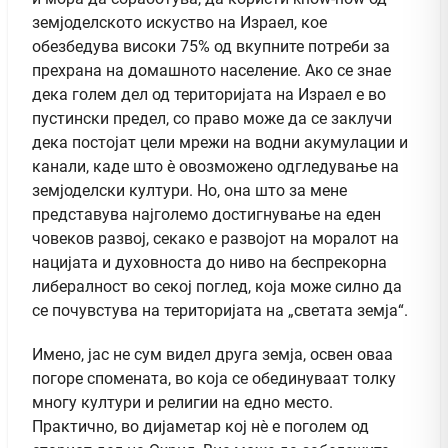
земјоделското искуство на Израел, кое
обезбедува високи 75% од вкупните потреби за
прехрана на домашното население. Ако се знае
дека голем дел од територијата на Израел е во
пустински предел, со право може да се заклучи
дека постојат цели мрежи на водни акумулации и
канали, каде што è овозможено одгледување на
земјоделски култури. Но, она што за мене
представува најголемо достигнување на еден
човеков развој, секако е развојот на моралот на
нацијата и духовноста до ниво на беспрекорна
либералност во секој поглед, која може силно да
се почувстува на територијата на „светата земја“.
Имено, јас не сум видел друга земја, освен оваа
погоре спомената, во која се обединуваат толку
многу култури и религии на едно место.
Практично, во дијаметар кој нè е поголем од