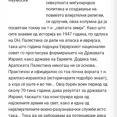
севкупната меѓународна
политика и создавање на
повеќето влијателни религии,
се одлучив, оваа колумна да ја
посветам токму на т.н. „светата земја“. Како што
сите знаеме од историја во 1947 година, по одлука
на ОН, Палестина се дели на апаска и еврејска,
така што година подоцна Еврејскиот национален
совет го прогласува формирањето на Државата
Израел, како држава на Евреите. Додека пак,
Арапската Палестина никогаш не се основа...
Практично и официјално со тоа почна војната т.н.
арапско-израелска (историчарите подобро знаат),
а која сè уште е во тек... Овој бурен воен период од
околу 70-тина години, дава резултат за државата
Израел, такашто таа конструира една од
најсилните армии на свет, како и една од
највлијателните воено-разузнавачки служби исто
така... Тука да не заборавам да потенцирам дека