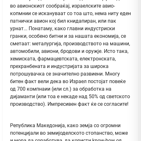
во авионскиот сообраќај, израелските авио-
копмнии се искануваат со тоа што, нема ниту еден
патнички авион кој бил книдапиран, или пак
урнат... Понатаму, како главни индустриски
гранки, особено битни и за нашата економија, се
сметаат: металургија, производството на машини,
автомобили, авиони, бродови и оружје. Исто така,
хемиската, фармацевтската, електронската,
прехранбената и индустријата за широка
потрошувачка се значително развиени. Многу
битен факт вели дека во Израел постојат повеќе
од 700 компнаии (или сл.) за обработка на
дијаманти (или тоа е некаде над 50% од светското
производство). Импресивен факт ќе се согласите!
Република Македонија, како земја со огромни
потенцијали во земијоделското стопанство, може
и мора да соработува, да користи know-how од