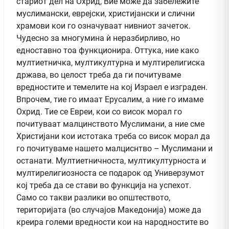
стариот дел на Охрид, Вие може да забележите
муслимански, еврејски, христијански и слични
храмови кои го означуваат нивниот зачеток.
Чудесно за многумина ѝ неразбирливо, но
едноставно тоа функционира. Оттука, ние како
мултиетничка, мултикултурна и мултирелигиска
држава, во целост треба да ги почитуваме
вредностите и темелите на кој Израел е изграден.
Впрочем, тие го имаат Ерусалим, а ние го имаме
Охрид. Тие се Евреи, кои со висок морал го
почитуваат малцинството Муслимани, а ние сме
Христијани кои истотака треба со висок морал да
го почитуваме нашето малциснтво – Муслимани и
останати. Мултиетничноста, мултикултурноста и
мултирелигиозноста се подарок од Универзумот
кој треба да се стави во функција на успехот.
Само со такви разлики во општеството,
територијата (во случајов Македонија) може да
креира големи вредности кои на народностите во