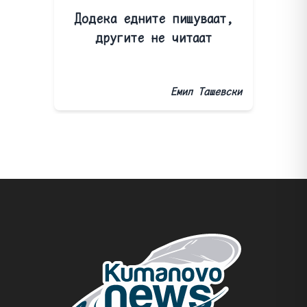
Додека едните пишуваат,
другите не читаат
Емил Ташевски