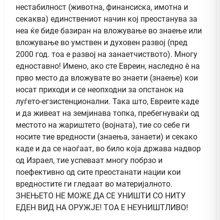
нестабилност (животна, финансиска, имотна и
секаква) единствениот начин кој преостанува за
неа ќе биде базиран на вложување во знаење или
вложување во умствен и духовен развој (пред
2000 год. тоа е развој на занаетчиството). Многу
едноставно! Имено, ако сте Евреин, наследно è на
прво место да вложувате во знаети (знаење) кои
носат приходи и се неопходни за опстанок на
луѓето-егзистенционални. Така што, Евреите каде
и да живеат на земјинава топка, пребегнуваќи од
местото на жариштето (војната), тие со себе ги
носите тие вредности (знаења, занаети) и секако
каде и да се наоѓаат, во било која држава надвор
од Израел, тие успеваат многу побрзо и
поефективно од сите преостанати нации кои
вредностите ги гледаат во материјалното.
ЗНЕЊЕТО НЕ МОЖЕ ДА СЕ УНИШТИ СО НИТУ
ЕДЕН ВИД НА ОРУЖЈЕ! ТОА Е НЕУНИШТЛИВО!