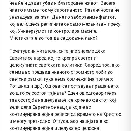
неа ќе и дадат убав и благороден живот. Засега,
ние го имаме токму спротивното. Различноста не
уназадува, за жал! Да не го заборавиме фактот,
кој вели, дека религиите се само механизам преку
кој, Универзумот ги контролира масите...
Мистиката е во тоа да се докаже, како?
Почитувани читатели, сите ние знаеме дека
Евреите се народ кој го креира светот и
целокупната светската политика. Според тоа, ако
се има во предвид нивното огромното лоби во
светски рамки, тука нема сомнежи (на пример:
Ротшилд и др.). Од ова, се поставува прашањето,
во што се состои тајната? Еден од одговорите за
таа состојба на делување, се крие во фактот кој
вели дека Евреите се нација која е во
континуирана војна речиси од времето на Христос
и многу претходно. Оттука, ако нацијата е во
континуирана војна и делува во целосна