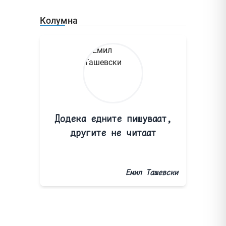
Колумна
Додека едните пишуваат,
другите не читаат
Емил Ташевски