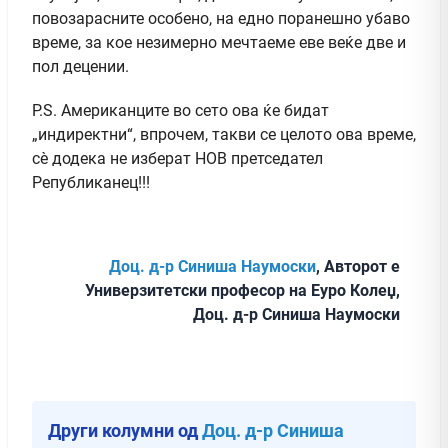
повозарасните особено, на едно поранешно убаво
време, за кое незимерно мечтаеме еве веќе две и
пол децении.
P.S. Американците во сето ова ќе бидат
„индиректни“, впрочем, такви се целото ова време,
сè додека не изберат НОВ претседател
Републиканец!!!
Доц. д-р Синиша Наумоски
, Авторот е
Универзитетски професор на Еуро Колеџ,
Доц. д-р Синиша Наумоски
Други колумни од
Доц. д-р Синиша