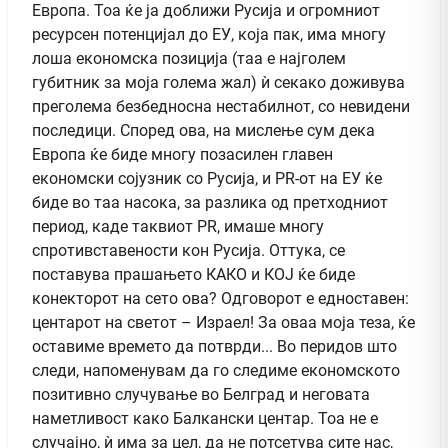
Европа. Тоа ќе ја доближи Русија и огромниот
ресурсен потенцијал до ЕУ, која пак, има многу
лоша економска позиција (таа е најголем
губитник за моја голема жал) ѝ секако доживува
преголема безбедносна нестабилнот, со невидени
последици. Според ова, на мислење сум дека
Европа ќе биде многу позасилен главен
економски сојузник со Русија, и PR-от на ЕУ ќе
биде во таа насока, за разлика од претходниот
период, каде таквиот PR, имаше многу
спротивставености кон Русија. Оттука, се
поставува прашањето КАКО и КОЈ ќе биде
конекторот на сето ова? Одговорот е едноставен:
центарот на светот – Израел! За оваа моја теза, ќе
оставиме времето да потврди... Во перидов што
следи, напоменувам да го следиме економското
позитивно случување во Белград и неговата
наметливост како Балкански центар. Тоа не е
случајно, ѝ има за цел, да не потсетува сите нас,