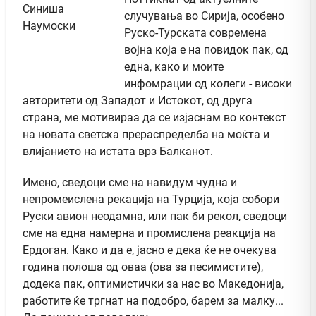
случувања во Сирија, особено
Руско-Турската современа
војна која е на повидок пак, од
една, како и моите
инфомрации од колеги - високи
авторитети од Западот и Истокот, од друга
страна, ме мотивираа да се изјаснам во контекст
на новата светска прераспределба на моќта и
влијанието на истата врз Балканот.
Имено, сведоци сме на навидум чудна и
непромеислена рекација на Турција, која собори
Руски авион неодамна, или пак би рекол, сведоци
сме на една намерна и промислена реакција на
Ердоган. Како и да е, јасно е дека ќе не очекува
година полоша од оваа (ова за песимистите),
додека пак, оптимистички за нас во Македонија,
работите ќе тргнат на подобро, барем за малку...