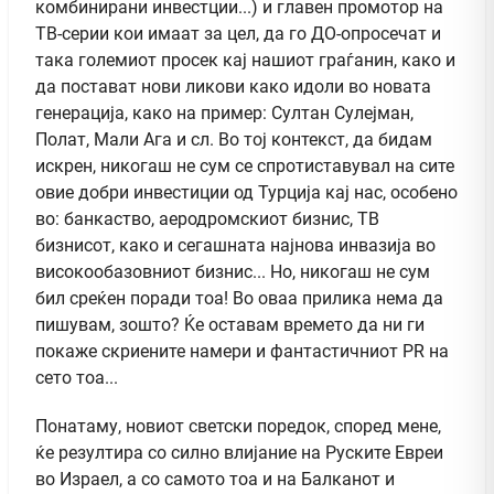
комбинирани инвестции...) и главен промотор на
ТВ-серии кои имаат за цел, да го ДО-опросечат и
така големиот просек кај нашиот граѓанин, како и
да постават нови ликови како идоли во новата
генерација, како на пример: Султан Сулејман,
Полат, Мали Ага и сл. Во тој контекст, да бидам
искрен, никогаш не сум се спротиставувал на сите
овие добри инвестиции од Турција кај нас, особено
во: банкаство, аеродромскиот бизнис, ТВ
бизнисот, како и сегашната најнова инвазија во
високообазовниот бизнис... Но, никогаш не сум
бил среќен поради тоа! Во оваа прилика нема да
пишувам, зошто? Ќе оставам времето да ни ги
покаже скриените намери и фантастичниот PR на
сето тоа...
Понатаму, новиот светски поредок, според мене,
ќе резултира со силно влијание на Руските Евреи
во Израел, а со самото тоа и на Балканот и