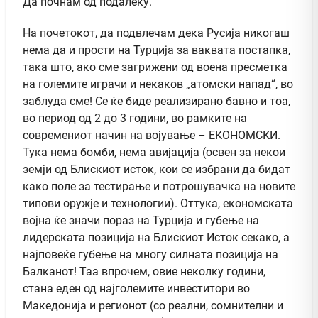
Да почнам од подалеку.
На почетокот, да подвлечам дека Русија никогаш
нема да и прости на Турција за ваквата постапка,
така што, ако сме загрижени од воена пресметка
на големите играчи и некаков „атомски напад“, во
заблуда сме! Се ќе биде реализирано бавно и тоа,
во период од 2 до 3 години, во рамките на
современиот начин на војување – ЕКОНОМСКИ.
Тука нема бомби, нема авијација (освен за некои
земји од Блискиот исток, кои се избрани да бидат
како поле за тестирање и потрошувачка на новите
типови оружје и технологии). Оттука, економската
војна ќе значи пораз на Турција и губење на
лидерската позиција на Блискиот Исток секако, а
најповеќе губење на многу силната позиција на
Балканот! Таа впрочем, овие неколку години,
стана еден од најголемите инвеститори во
Македонија и регионот (со реални, сомнителни и