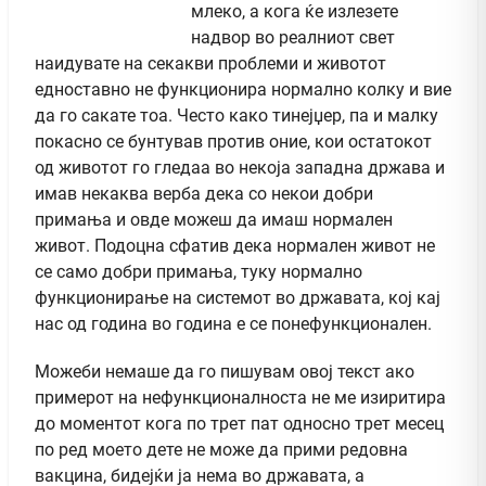
млеко, а кога ќе излезете
надвор во реалниот свет
наидувате на секакви проблеми и животот
едноставно не функционира нормално колку и вие
да го сакате тоа. Често како тинејџер, па и малку
покасно се бунтував против оние, кои остатокот
од животот го гледаа во некоја западна држава и
имав некаква верба дека со некои добри
примања и овде можеш да имаш нормален
живот. Подоцна сфатив дека нормален живот не
се само добри примања, туку нормално
функционирање на системот во државата, кој кај
нас од година во година е се понефункционален.
Можеби немаше да го пишувам овој текст ако
примерот на нефункционалноста не ме изиритира
до моментот кога по трет пат односно трет месец
по ред моето дете не може да прими редовна
вакцина, бидејќи ја нема во државата, а