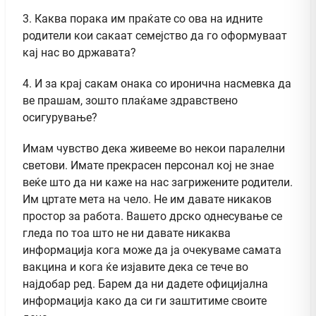
3. Каква порака им праќате со ова на идните
родители кои сакаат семејство да го оформуваат
кај нас во државата?
4. И за крај сакам онака со иронична насмевка да
ве прашам, зошто плаќаме здравствено
осигурување?
Имам чувство дека живееме во некои паралелни
светови. Имате прекрасен персонал кој не знае
веќе што да ни каже на нас загрижените родители.
Им цртате мета на чело. Не им давате никаков
простор за работа. Вашето дрско однесување се
гледа по тоа што не ни давате никаква
информација кога може да ја очекуваме самата
вакцина и кога ќе изјавите дека се тече во
најдобар ред. Барем да ни дадете официјална
информација како да си ги заштитиме своите