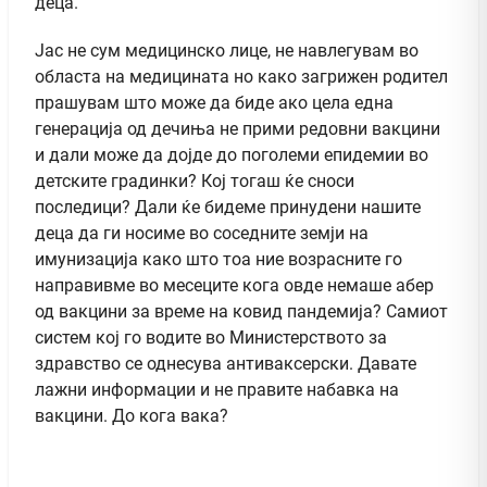
деца.
Јас не сум медицинско лице, не навлегувам во
областа на медицината но како загрижен родител
прашувам што може да биде ако цела една
генерација од дечиња не прими редовни вакцини
и дали може да дојде до поголеми епидемии во
детските градинки? Кој тогаш ќе сноси
последици? Дали ќе бидеме принудени нашите
деца да ги носиме во соседните земји на
имунизација како што тоа ние возрасните го
направивме во месеците кога овде немаше абер
од вакцини за време на ковид пандемија? Самиот
систем кој го водите во Mинистерството за
здравство се однесува антиваксерски. Давате
лажни информации и не правите набавка на
вакцини. До кога вака?