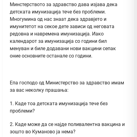
Mинстерството за здравство дава изјава дека
детската имунизација тече без проблеми.
Многумина од нас знаат дека здравјето и
имунитетот на секое дете зависи од неговата
редовна и навремена имунизација. Иако
календарот за имунизација со години бил
менуван и биле додавани нови вакцини сепак
оние основните останале со години.
Епа господо од Mинистерство за здравство имам
за вас неколку прашања:
1. Каде тоа детската имунизација тече без
проблеми?
2. Каде може да се најде поливалентна вакцина и
зошто во Куманово ја нема?