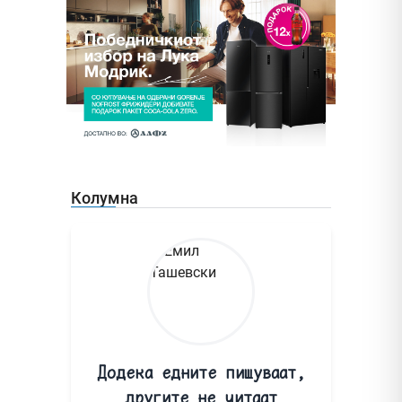
Колумна
Додека едните пишуваат,
другите не читаат