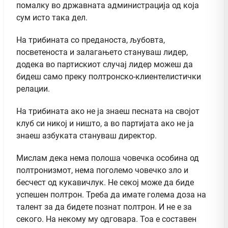
помалку во државната администрација од која
сум исто така дел.
На трибината со преданоста, љубовта,
посветеноста и залагањето стануваш лидер,
додека во партискиот случај лидер можеш да
бидеш само преку полтронско-клиентелистички
релации.
На трибината ако не ја знаеш песната на својот
клуб си никој и ништо, а во партијата ако не ја
знаеш азбуката стануваш директор.
Мислам дека нема полоша човечка особина од
полтронизмот, нема поголемо човечко зло и
бесчест од кукавичлук. Не секој може да биде
успешен полтрон. Треба да имате голема доза на
талент за да бидете познат полтрон. И не е за
секого. На некому му одговара. Тоа е составен