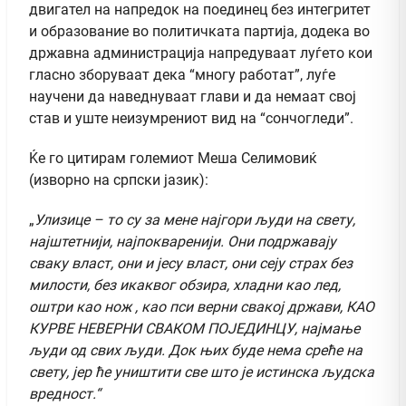
двигател на напредок на поединец без интегритет
и образование во политичката партија, додека во
државна администрација напредуваат луѓето кои
гласно зборуваат дека “многу работат”, луѓе
научени да наведнуваат глави и да немаат свој
став и уште неизумрениот вид на “сончогледи”.
Ќе го цитирам големиот Меша Селимовиќ
(изворно на српски јазик):
„
Улизице – то су за мене најгори људи на свету,
најштетнији, најпокваренији. Они подржавају
сваку власт, они и јесу власт, они сеју страх без
милости, без икаквог обзира, хладни као лед,
оштри као нож , као пси верни свакој држави, КАО
КУРВЕ НЕВЕРНИ СВАКОМ ПОЈЕДИНЦУ, најмање
људи од свих људи. Док њих буде нема среће на
свету, јер ће уништити све што је истинска људска
вредност.“