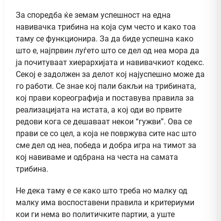
За споредба ќе земам успешност на една
навивачка трибина на која сум често и како тоа
таму се функционира. За да биде успешна како
што е, најпрвин луѓето што се дел од неа мора да
ја почитуваат хиерархијата и навивачкиот кодекс.
Секој е задолжен за делот кој најуспешно може да
го работи. Се знае кој пали бакљи на трибината,
кој прави кореографија и поставува правила за
реализацијата на истата, а кој оди во првите
редови кога се дешаваат некои “гужви”. Ова се
прави се со цел, а која не повржува сите нас што
сме дел од неа, победа и добра игра на тимот за
кој навиваме и одбрана на честа на самата
трибина.
Не дека таму е се како што треба но малку од
малку има воспоставени правила и критериуми
кои ги нема во политичките партии, а уште