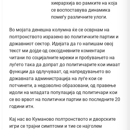
хиерархија во рамките на која
се воспоставува динамика
помеѓу различните улоги.
Во мојата денешна колумна ќе се осврнам на
полтронството изразено во политичките партии и
државниот сектор. Идејата да го напишам овој
текст ми дојде од секојдневните коментари
читани по социјалните мрежи и пробувањето на
луѓето така да допрат до политичарите кои имаат
функции да одлучуваат, од напредувањето во
државната администрација на луѓе кои се
потчинети, а недоволно образовани, од правење
идоли на младата популација од политичари кои
се во врвот на политички партии во последните 20
години итн.
Кај нас во Куманово полтронството и дворските
игри се трајни симптоми и тие се најголем