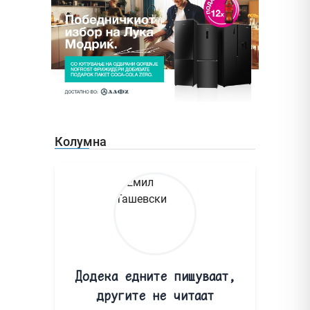
Колумна
Додека едните пишуваат,
другите не читаат