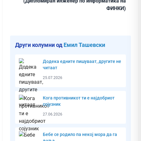
(Дипломиран инженер по информатика на
ФИНКИ)
Други колумни од
Емил Ташевски
Додека едните пишуваат, другите не
читаат
25.07.2026
Кога противникот ти е најдобриот
сојузник
27.06.2026
Бебе се родило па некој мора да га
љуља