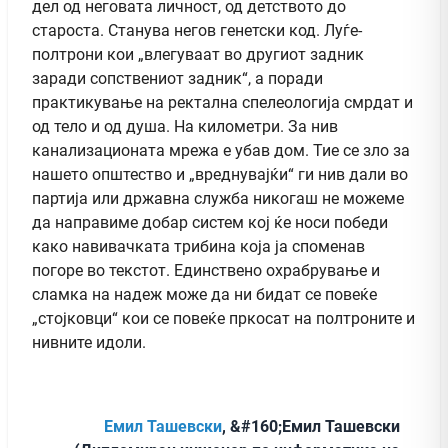
дел од неговата личност, од детството до
староста. Станува негов генетски код. Луѓе-
полтрони кои „влегуваат во другиот задник
заради сопствениот задник“, а поради
практикување на ректална спелеологија смрдат и
од тело и од душа. На километри. За нив
канализационата мрежа е убав дом. Тие се зло за
нашето општество и „вреднувајќи“ ги нив дали во
партија или државна служба никогаш не можеме
да направиме добар систем кој ќе носи победи
како навивачката трибина која ја споменав
погоре во текстот. Единствено охрабрување и
сламка на надеж може да ни бидат се повеќе
„стојковци“ кои се повеќе пркосат на полтроните и
нивните идоли.
Емил Ташевски
, &#160;Емил Ташевски