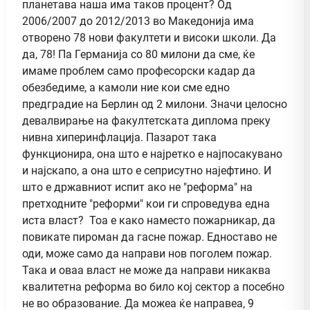
планетава наша има таков процент? Од
2006/2007 до 2012/2013 во Македонија има
отворено 78 нови факултети и високи школи. Да
да, 78! Па Германија со 80 милони да сме, ќе
имаме проблем само професорски кадар да
обезбедиме, а камоли ние кои сме едно
предградие на Берлин од 2 милони. Значи целосно
девалвирање на факултетската диплома преку
нивна хиперинфлација. Пазарот така
функционира, она што е најретко е најпосакувано
и најскапо, а она што е сеприсутно најефтино. И
што е државниот испит ако не "реформа" на
претходните "реформи" кои ги спроведува една
иста власт? Тоа е како наместо пожарникар, да
повикате пироман да гасне пожар. Едноставо не
оди, може само да направи нов поголем пожар.
Така и оваа власт не може да направи никаква
квалитетна реформа во било кој сектор а посебно
не во образование. Да можеа ќе направеа, 9