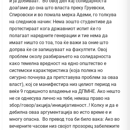
и ја добиваат. Во овој дел кај солидарноста
доаѓаме до она што власта преку Груевски,
Спировски и во помала мерка Адеми, го толкува
на следниов начин: Нема зошто студентиве да
протестираат кога државниот испит ќе го
полагаат наредните генерации и тие нема да
имаат ништо со тоа, тоа ќе важи за оние што
допрва ќе се запишуваат на факултети. Овој
проблем околу разбирањето на солидарноста
како темелна вредност на едно општество е
системски карактеристика (која полека но
сигурно почнува да претставува проблем за оваа
власт), кој се манифестира низ целиот период на
веќе 9 годишното владеење на ДПМНЕ. Ако нешто
не се однесува лично на тебе, немаш право на
збор/говор/акција/иницијативност..! Колку и да е
дебилна оваа аргументација во исто време е и
многу опасна. Во превод тоа би било вака: Ако во
вечерните часови низ својот прозорец забележите