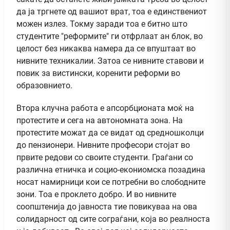
да ја тргнете од вашиот врат, тоа е единствениот
можен излез. Токму заради тоа е битно што
студентите "реформите" ги отфрлаaт ан блок, во
целост без никаква намера да се впуштаат во
нивните техникалии. Затоа се нивните ставови и
повик за вистински, коренити реформи во
образовнието.
Втора клучна работа е апсорбционата моќ на
протестите и сега на автономната зона. На
протестите можат да се видат од средношколци
до пензионери. Нивните професори стојат во
првите редови со своите студенти. Граѓани со
различна етничка и социо-екониомска позадина
носат намирници кои се потребни во слободните
зони. Тоа е проклето добро. И во нивните
соопштенија до јавноста тие повикуваа на ова
солидарност од сите сограѓани, која во реалноста