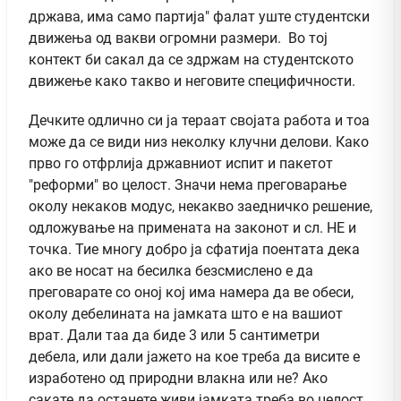
држава, има само партија" фалат уште студентски
движења од вакви огромни размери. Во тој
контект би сакал да се здржам на студентското
движење како такво и неговите специфичности.
Дечките одлично си ја тераат својата работа и тоа
може да се види низ неколку клучни делови. Како
прво го отфрлија државниот испит и пакетот
"реформи" во целост. Значи нема преговарање
околу некаков модус, некакво заедничко решение,
одложување на примената на законот и сл. НЕ и
точка. Тие многу добро ја сфатија поентата дека
ако ве носат на бесилка безсмислено е да
преговарате со оној кој има намера да ве обеси,
околу дебелината на јамката што е на вашиот
врат. Дали таа да биде 3 или 5 сантиметри
дебела, или дали јажето на кое треба да висите е
изработено од природни влакна или не? Ако
сакате да останете живи јамката треба во целост