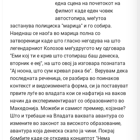
една сцена на почетокот на
филмот каде еден човек
автостопира, меѓутоа
застанува полициска "марица" и го собира.
Наеднаш се наоѓа во марица полна со
затвореници каде што гласно негодува на што
легендарниот Колозов меѓудругото му одговара
"Еми кој ти е крив што стопираш баш денеска,
вторник е ееј", на што овој ја изговара познатата
"Ај ноона, што сум кревал рака бе". Верувам дека
последната реченица, се разбира во поинаков
контекст и видоизменета форма, си ја поставуват
првите луѓе во владата кои се нафатија на ваков
начин да експериментираат со образовнието во
Македонија. Можеби и самиот премиер, којзнае?
Што и требаше на Владата ваквата авантура со
измените во законот за високото образование,
авантура која денеска скапо ја чини. Покрај
бомбите каде се открива концептот "Нема