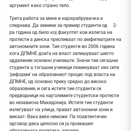
аргумент како страно тело.
Трета работа за мене и најохрабрувачка е
следнава. Да земеме за пример студенти од 2-
ра година од било кој факултет кои излегоа на
протести а денска преспиваат по амфитеатрите на
автономните зони. Тие студенти во 2006 година
кога ДПМНЕ доаѓа на власт запишуваат шесто
одделение основно училиште. Значи тие сегашни
студенти а тогашни ученици поминуваат низ сите
'реформи' на образовниот процес под власта на
ДПМНЕ, од основно преку средно до високо
образовние, и сега истите тие студенти се
предводници на најголемите студентски протести
во независна Македонија. Истите тие студенти
излегуваат на улица, прават автономни зони и
викаат- Вака веќе неможе. Па поавтентичен
одговор дека целосно си ја промашил
образовната политика, здравје.