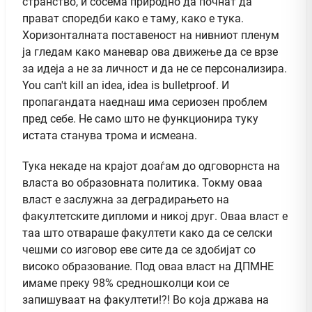
странство, и сосема природно да почнат да
прават споредби како е таму, како е тука.
Хоризонталната поставеност на нивниот пленум
ја гледам како маневар ова движење да се врзе
за идеја а не за личност и да не се персонализира.
You can't kill an idea, idea is bulletproof. И
пропагандата наеднаш има сериозен проблем
пред себе. Не само што не функционира туку
истата станува трома и исмеана.
Тука некаде на крајот доаѓам до одговорнста на
власта во образовната политика. Токму оваа
власт е заслужна за деградирањето на
факултетските дипломи и никој друг. Оваа власт е
таа што отвараше факултети како да се селски
чешми со изговор еве сите да се здобијат со
високо образование. Под оваа власт на ДПМНЕ
имаме преку 98% средношколци кои се
запишуваат на факултети!?! Во која држава на