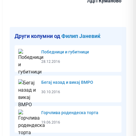
ЛДП Куманово
Други колумни од
Филип Јаневиќ
Победници и губитници
28.12.2016
Бегај назад и викај ВМРО
30.10.2016
Горчлива родендеска торта
19.06.2016