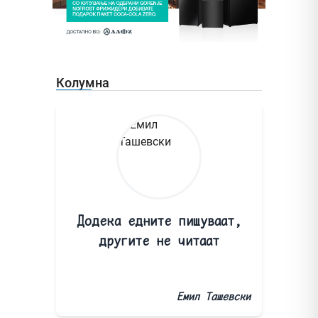
Колумна
Додека едните пишуваат,
другите не читаат
Емил Ташевски