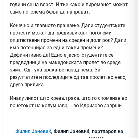
години се на власт. И тие како и пироманот можат
само поголема беља да направат.
Конечно и главното прашање. Дали студентските
протести можат да предизвикаат поголеми
општествени промени на среден и долг рок? Дали
има потенцијал за едни такви промени?
Дефинитивно да! Едно е јасно, студентите се
предводници на македонската пролет во среде
зима. Од тука враќање назад нема. За
резултатите и последиците од таа пролет, во некој
друга прилика.
Инаку ликот што кревал рака, што го споменав во
почетокот на колумнава,... во Идризово заврши.
Филип Јаневиќ
, Филип Јаневиќ, портпарол на