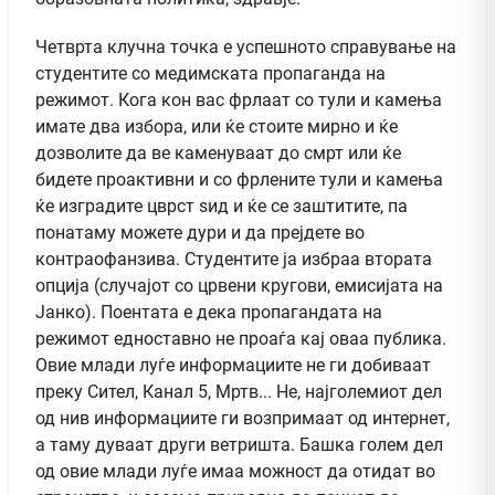
Четврта клучна точка е успешното справување на
студентите со медимската пропаганда на
режимот. Кога кон вас фрлаат со тули и камења
имате два избора, или ќе стоите мирно и ќе
дозволите да ве каменуваат до смрт или ќе
бидете проактивни и со фрлените тули и камења
ќе изградите цврст ѕид и ќе се заштитите, па
понатаму можете дури и да прејдете во
контраофанзива. Студентите ја избраа втората
опција (случајот со црвени кругови, емисијата на
Јанко). Поентата е дека пропагандата на
режимот едноставно не проаѓа кај оваа публика.
Овие млади луѓе информациите не ги добиваат
преку Сител, Канал 5, Мртв... Не, најголемиот дел
од нив информациите ги возпримаат од интернет,
а таму дуваат други ветришта. Башка голем дел
од овие млади луѓе имаа можност да отидат во