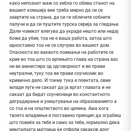
како непознат маж со хебла го обива станот на
вашиот комшија вие треба мирно да си се
завртите на страна, да си ги облечете собните
папучи и да си пуштите турска серија за гледање.
Дали човекот влегува да украде нешто или недај
боже да убие, тоа не е ваша работа, затоа што
едноставно тоа не се случува во вашиот дом.
Опасноста во ваквото поимање на работите се
крие во тоа што со вртењето глава на страна вас
не ве амнестира од одговорност и ве прави
неутрални, туку тоа ве прави соучесник во
кривично дело. И токму тука е поентата, овие
млади луѓе не сакаат да ја вртат главата и не
сакаат да бидат соучесници во константното
деградирање и уништување на образованието а
со тоа и на општеството во целина. Ама кога
твоето владеење е поставено принцип да зграбиш
што повеќе за тебе и само за тебе, нормално дека
менталната матрица ќе отфрли секаков друг