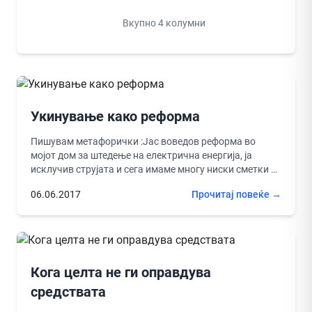
Вкупно 4 колумни
Укинување како реформа
Пишувам метафорички :Јас воведов реформа во
мојот дом за штедење на електрична енергија, ја
исклучив струјата и сега имаме многу ниски сметки за
струја и...
06.06.2017
Прочитај повеќе →
Кога целта не ги оправдува
средствата