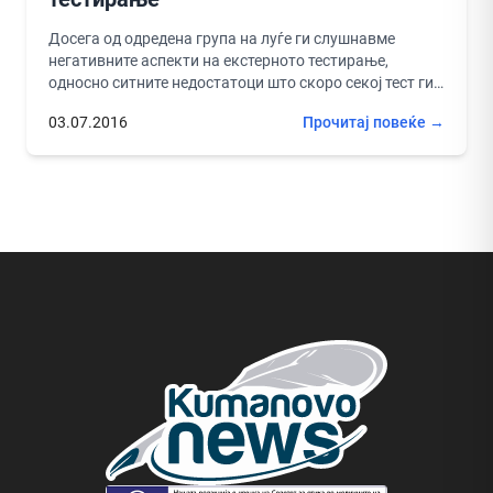
Досега од одредена група на луѓе ги слушнавме
негативните аспекти на екстерното тестирање,
односно ситните недостатоци што скоро секој тест ги
има се преувеличуваа до...
03.07.2016
Прочитај повеќе →