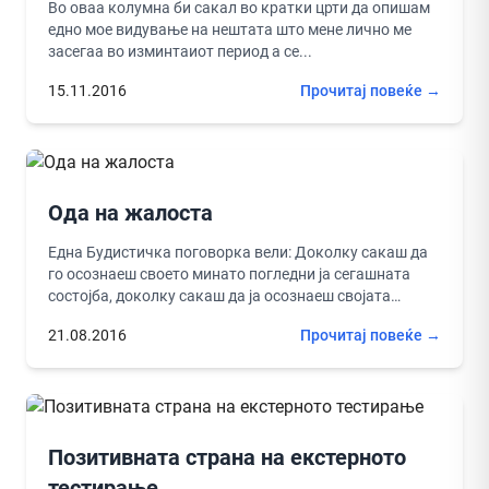
Во оваа колумна би сакал во кратки црти да опишам
едно мое видување на нештата што мене лично ме
засегаа во изминтаиот период а се...
15.11.2016
Прочитај повеќе →
Ода на жалоста
Една Будистичка поговорка вели: Доколку сакаш да
го осознаеш своето минато погледни ја сегашната
состојба, доколку сакаш да ја осознаеш својата
иднина погледај ги сегашните...
21.08.2016
Прочитај повеќе →
Позитивната страна на екстерното
тестирање