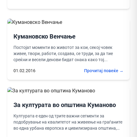
Кумановско Венчање
Постојат моменти во животот за кои, секој човек
живее, твори, работи, создава, се труди, за да тие
среќни и весели денови бидат онака како тој...
01.02.2016
Прочитај повеќе →
За културата во општина Куманово
Културата е еден од трите важни сегменти за
подобрување на квалитетот на живеење на граѓаните
во една урбана европска и цивилизирана општина,
општина како што...