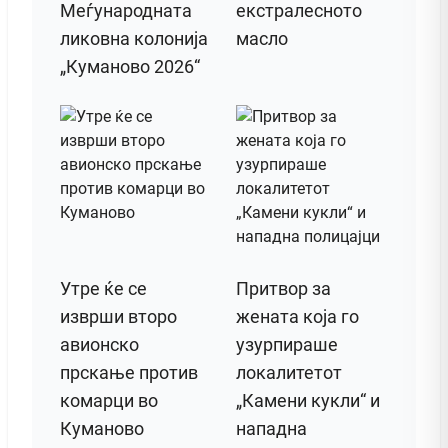
Меѓународната
екстралесното
ликовна колонија
масло
„Куманово 2026“
Утре ќе се
Притвор за
изврши второ
жената која го
авионско
узурпираше
прскање против
локалитетот
комарци во
„Камени кукли“ и
Куманово
нападна