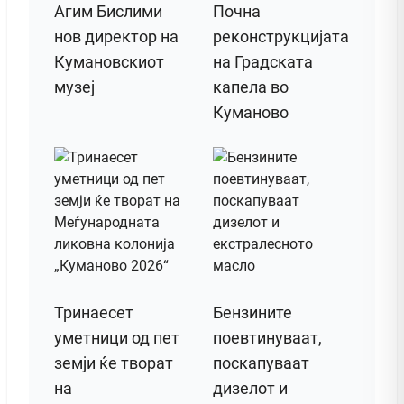
Агим Бислими
Почна
нов директор на
реконструкцијата
Кумановскиот
на Градската
музеј
капела во
Куманово
Тринаесет
Бензините
уметници од пет
поевтинуваат,
земји ќе творат
поскапуваат
на
дизелот и