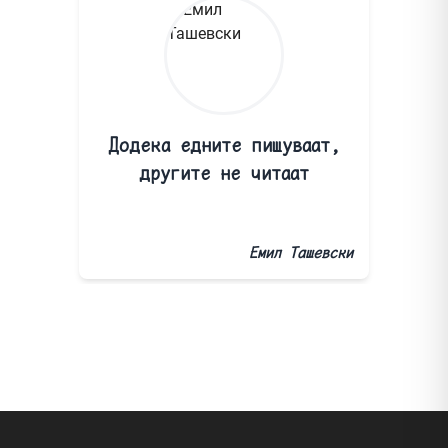
Додека едните пишуваат,
другите не читаат
Емил Ташевски