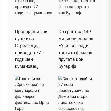
Пронајдени три
Со грант од 149
пушки во
милиони евра од
Стрезовце,
ЕУ ќе се гради
приведен 77-
третата фаза од
годишен
пругата кон
кумановец
Бугарија