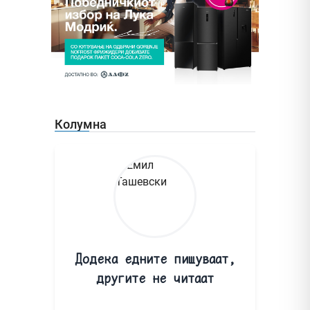
Колумна
Додека едните пишуваат,
другите не читаат