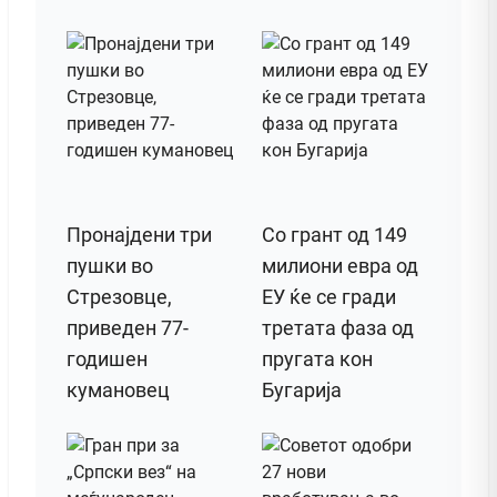
Пронајдени три
Со грант од 149
пушки во
милиони евра од
Стрезовце,
ЕУ ќе се гради
приведен 77-
третата фаза од
годишен
пругата кон
кумановец
Бугарија