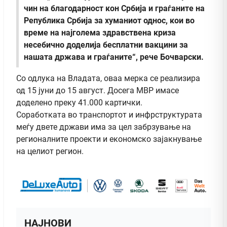
чин на благодарност кон Србија и граѓаните на
Република Србија за хуманиот однос, кои во
време на најголема здравствена криза
несебично доделија бесплатни вакцини за
нашата држава и граѓаните“, рече Бочварски.
Со одлука на Владата, оваа мерка се реализира
од 15 јуни до 15 август. Досега МВР имасе
доделено преку 41.000 картички.
Соработката во транспортот и инфрструктурата
меѓу двете држави има за цел забрзување на
регионалните проекти и економско зајакнување
на целиот регион.
НАЈНОВИ