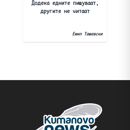
Додека едните пишуваат,
другите не читаат
Емил Ташевски