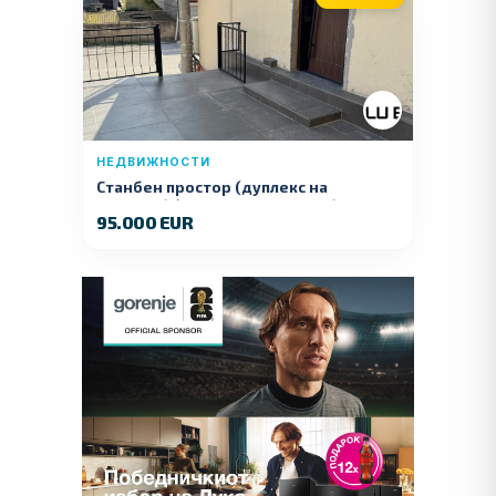
НЕДВИЖНОСТИ
Станбен простор (дуплекс на
продажба) – Ул. Стојан Арсов бр. 1,
95.000 EUR
Куманово