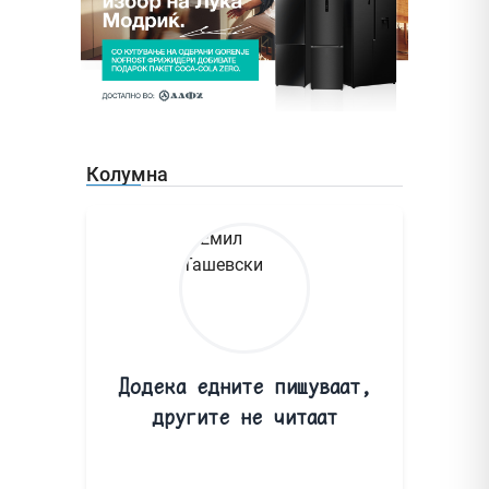
Колумна
Додека едните пишуваат,
другите не читаат