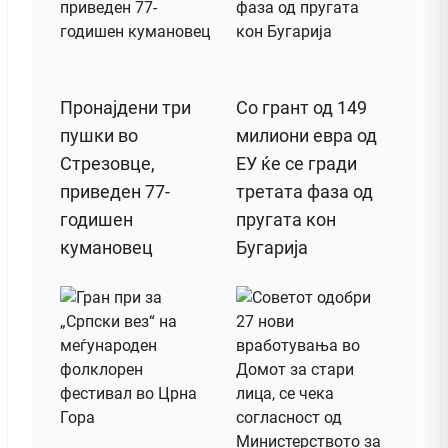
Пронајдени три
Со грант од 149
пушки во
милиони евра од
Стрезовце,
ЕУ ќе се гради
приведен 77-
третата фаза од
годишен
пругата кон
кумановец
Бугарија