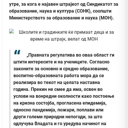
утре, за кога е најавен штрајкот од Синдикатот за
образование, наука и култура (СОНК), соопшти
Министерството за образование и наука (МОН).
„Правната регулатива во оваа област ги
штити интересите и на учениците. Согласно
законите за основно и средно образование,
воспитно-образовната работа мора да се
реализира во текот на целата наставна
година. Прекин не смее да има, освен во
услови на вонредни околности како постоење
на кризна состојба, прогласена епидемија,
односно пандемија, пожари, поплави или
други големи природни непогоди, за што
одлучува Владата и го уредува начинот на