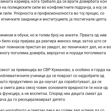
зината кариера, кога требало да се врати довербата кон
 на полициските сили во конфликтните подрачја, а кој се
 сили. Упорноста и професионалноста во тој процес, со
етничките заедници и институциите, ја постигнале целта.
нинзи и обуки, но и голем број на анкети. Првата од нив
било која пријава да реагира женско лице, затоа што се
ат поинаков пристап во увидот, во техничкиот дел, но и во
многу поголема доверба, веројатно и поради поголемата
кот за превенција во СВР Куманово, а особено е горда на
роблематичните ученици да се поврзат со најдобрите од
ешто продуктивно за да научат да соработуваат, да се
аа смета дека секој човек основните вредности ги носи од
 функција, а не воспитна. Според неа децата смеат да
ача да го ресоцијализираат детето.
мо најдоброто и сметам дека во голем дел успеав да го