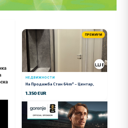
ПРЕМИУМ
чка
а
НЕДВИЖНОСТИ
вска
На Продажба Стан 64m² – Центар,
Куманово
1.350 EUR