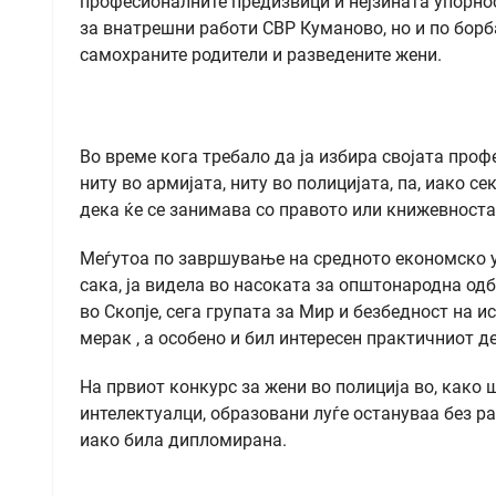
професионалните предизвици и нејзината упорнос
за внатрешни работи СВР Куманово, но и по борб
самохраните родители и разведените жени.
Во време кога требало да ја избира својата профе
ниту во армијата, ниту во полицијата, па, иако 
дека ќе се занимава со правото или книжевноста
Меѓутоа по завршување на средното економско уч
сака, ја видела во насоката за општонародна о
во Скопје, сега групата за Мир и безбедност на и
мерак , а особено и бил интересен практичниот д
На првиот конкурс за жени во полиција во, како 
интелектуалци, образовани луѓе остануваа без ра
иако била дипломирана.