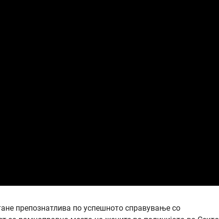
тане препознатлива по успешното справување со