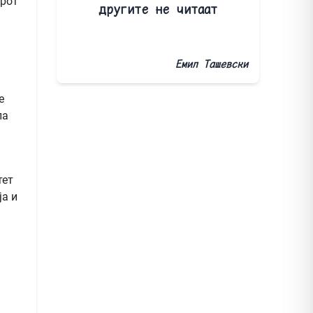
орот
другите не читаат
Емил Ташевски
е
ла
тет
ја и