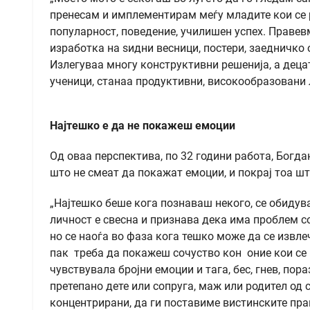
пренесам и имплементирам меѓу младите кои се ра
популарност, поведение, училишен успех. Правев
изработка на ѕидни весници, постери, заедничко 
Излегуваа многу конструктивни решенија, а дец
ученици, станаа продуктивни, високообразовани 
Најтешко е да не покажеш емоции
Од оваа перспектива, по 32 години работа, Богд
што не смеат да покажат емоции, и покрај тоа ш
„Најтешко беше кога познаваш некого, се обидув
личност е свесна и признава дека има проблем со
но се наоѓа во фаза кога тешко може да се извл
пак треба да покажеш сочуство кон оние кои се п
чувствувала бројни емоции и тага, бес, гнев, пора
претепано дете или сопруга, маж или родител од 
концентрирани, да ги поставиме вистинските пра