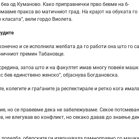
 беа од Куманово. Како приправнички прво бевме на 6-
имавме пракса во матичниот град. На крајот на обуката го
 класата“, вели гордо Виолета.
судите
конечно и се исполнила желбата да го работи она што го са
аничниот премин Табановце.
средина, затоа што и на факултет имав многу повеќе машк
с бев единствено женско“, објаснува Богдановска.
е, колегите и граѓаните ја респектирале и ретко кога имал
е, но се правевме дека не забележуваме. Секое потсмева
, не влегував во конфликт, но секако давав до знаење де
о поделба, обврските ги извршувала рамноправно со машк