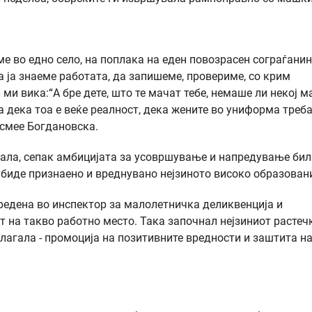
е во едно село, на поплака на еден повозрасен сограѓанин
 ја знаеме работата, да запишеме, провериме, со крим
 ми вика:“А бре дете, што те мачат тебе, немаше ли некој 
ја дека тоа е веќе реалност, дека жените во униформа треб
 смее Богдановска.
вала, сепак амбицијата за усовршување и напредување бил
ѝ биде признаено и вреднувано нејзиното високо образован
предена во инспектор за малолетничка деликвенција и
 на такво работно место. Така започнал нејзиниот растечк
алагала - промоција на позитивните вредности и заштита н