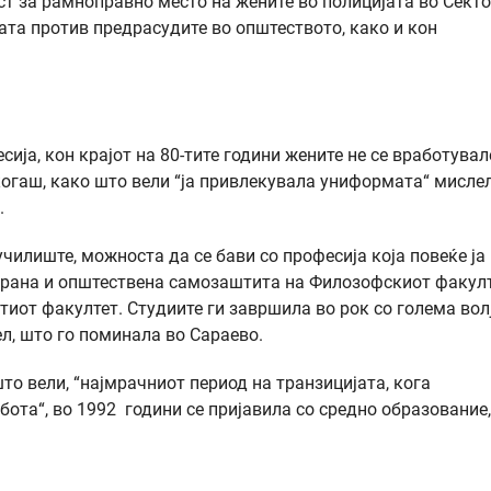
т за рамноправно место на жените во полицијата во Сект
ата против предрасудите во општеството, како и кон
сија, кон крајот на 80-тите години жените не се вработувал
секогаш, како што вели “ја привлекувала униформата“ мисле
.
илиште, можноста да се бави со професија која повеќе ја
дбрана и општествена самозаштита на Филозофскиот факул
стиот факултет. Студиите ги завршила во рок со голема вол
ел, што го поминала во Сараево.
што вели, “најмрачниот период на транзицијата, кога
бота“, во 1992 години се пријавила со средно образование,