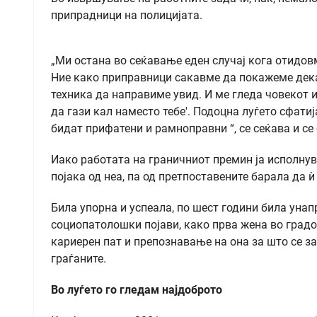
припрадници на полицијата.
„Ми остана во сеќавање еден случај кога отидовм
Ние како приправници сакавме да покажеме дека
техника да направиме увид. И ме гледа човекот и
да гази кал наместо тебе'. Подоцна луѓето сфати
бидат прифатени и рамноправни “, се сеќава и се
Иако работата на граничниот премин ја исполну
појака од неа, па од претпоставените барала да 
Била упорна и успеала, по шест години била уна
социопатолошки појави, како прва жена во градот
кариерен пат и препознавање на она за што се з
граѓаните.
Во луѓето го гледам најдоброто