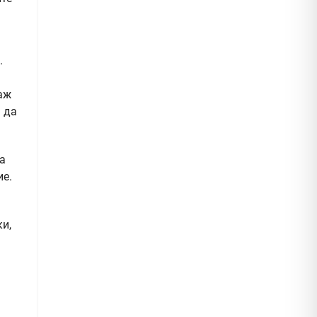
.
маж
а да
а
ие.
и,
а