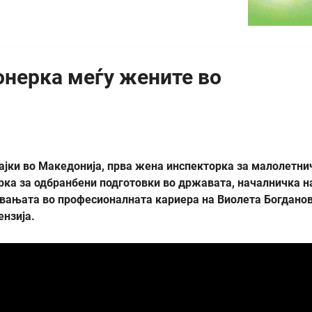
онерка меѓу жените во
цајки во Македонија, прва жена инспекторка за малолетни
рка за одбранбени подготовки во државата, началничка н
нувањата во професионалната кариера на Виолета Богдано
ензија.