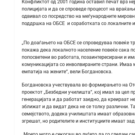
Конфликтот од 2001 година оставил печат врз неј
полицијата и да се спроведе процесот на враќање
одвивал со посредство на меѓународните мировни
поддршка на ОБСЕ и соработката со локалните и 
„По доаѓањето на ОБСЕ се спроведуваа повеќе тре
покажа дека локалното население повеќе сака по 
попосветени во работата, позаинтересирани и има
комуникацијата со инволвираните страни. Имаа 
емпатија на жените“, вели Богдановска.
Богдановска учествувала во формирањето на Отсе
проектот „Безбедни училишта“, кој имал за цел п
генерацијата и да работат заедно, да креираат н
зближат и да видат дека не се толку различни. Т
семејството, додека училиштата имаат образовна
згрешат, но родителите и институциите имаат зад
„Моето мото е секогаш во луѓето да го гледам са