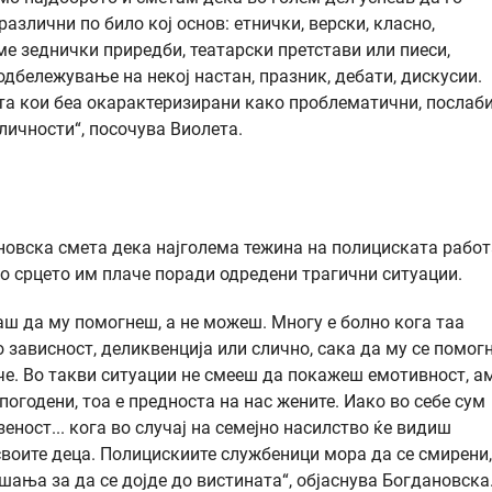
злични по било кој основ: етнички, верски, класно,
ме зеднички приредби, театарски претстави или пиеси,
одбележување на некој настан, празник, дебати, дискусии.
ата кои беа окарактеризирани како проблематични, послаб
личности“, посочува Виолета.
ановска смета дека најголема тежина на полициската работ
то срцето им плаче поради одредени трагични ситуации.
аш да му помогнеш, а не можеш. Многу е болно кога таа
 зависност, деликвенција или слично, сака да му се помогн
ече. Во такви ситуации не смееш да покажеш емотивност, а
огодени, тоа е предноста на нас жените. Иако во себе сум
зеност... кога во случај на семејно насилство ќе видиш
своите деца. Полицискиите службеници мора да се смирени,
шања за да се дојде до вистината“, објаснува Богдановска