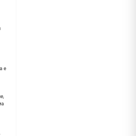
и
а е
е,
ма
.