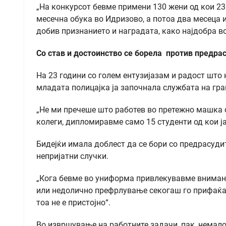
„На конкурсот бевме примени 130 жени од кои 23
месечна обука во Идризово, а потоа два месеца 
добив признанието и нагрaдата, како најдобра во
Со став и достоинство се борела против предра
На 23 години со голем ентузијазам и радост што 
младата полицајка ја започнала службата на гр
„Не ми пречеше што работев во претежно машка 
колеги, дипломиравме само 15 студенти од кои ја
Бидејќи имала доблест да се бори со предрасудит
непријатни случки.
„Кога бевме во униформа привлекувавме внимани
или недолично префрлување секогаш го прифаќав
тоа не е пристојно“.
Во извршување на работните задачи, пак, немал