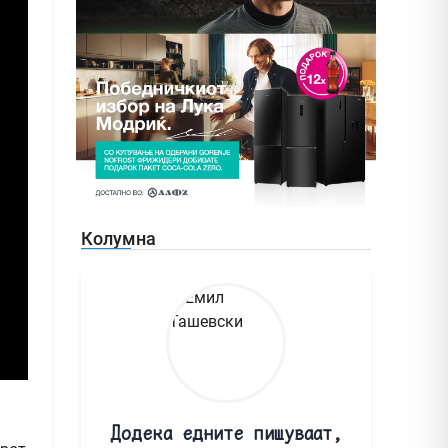
Колумна
Додека едните пишуваат,