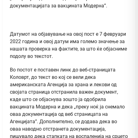
документацијата за вакцината Модерна”.
Датумот на објавување на овој пост е 7 февруари
2022 година и овој датум има големо значење за
нашата проверка на фактите, за што ќе објасниме
подолу во текстот.
Во постот е поставен линк до веб-страницата
Коловрт, до текст во кој се вели дека
американската Агенција за храна и лекови од
својата страница отстранила важен документ,
каде што се објаснува зошто ја одобрила
вакцината Модерна и дека „преку ноќ ја снемало
оваа документација од веб страницата на
Агенцијата”. Дополнително, се додава дека во
оваа наводно отстранета документација,
пишувало дека стапката на воспаленија на срцето