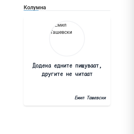
Колумна
Додека едните пишуваат,
другите не читаат
Емил Ташевски