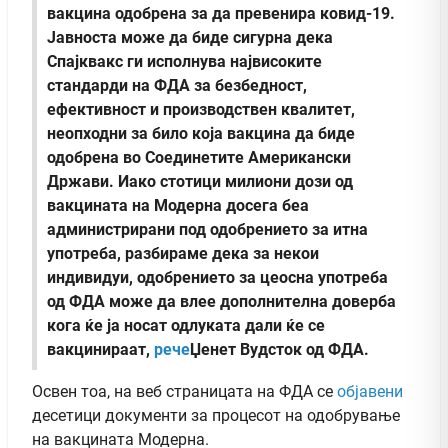
вакцина одобрена за да превенира ковид-19.
Јавноста може да биде сигурна дека
Спајквакс ги исполнува највисоките
стандарди на ФДА за безбедност,
ефективност и производствен квалитет,
неопходни за било која вакцина да биде
одобрена во Соединетите Американски
Држави. Иако стотици милиони дози од
вакцината на Модерна досега беа
администрирани под одобрението за итна
употреба, разбираме дека за некои
индивидуи, одобрението за цеосна употреба
од ФДА може да влее дополнителна доверба
кога ќе ја носат одлуката дали ќе се
вакцинираат,
рече
Џенет Вудсток од ФДА.
Освен тоа, на веб страницата на ФДА се
објавени
десетици документи за процесот на одобрување
на вакцината Модерна.