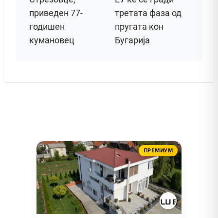
приведен 77-
третата фаза од
годишен
пругата кон
кумановец
Бугарија
ПРЕМИУМ