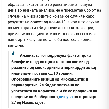
објавува текстот што го рецензираме, пишува
дека во нивната анализа, не е пресметан бројот на
случаи на миокардитис кои би се случиле како
резултат на болест од ковид-19, а кои што случаи
на миокардитис би довеле до хоспитализации,
примање на пациентите на интензивна нега или
пак смртни случаи кога не би постоела ковид
вакцина.
Анализата го поддржува фактот дека
бенефитите од вакцината се поголеми од
ризиците од миокардитис и перикардитис кај
индивидуи постари од 18 години.
Опсервираните ризици од миокардитис и
перикардитис, ќе бидат вклучени во
упатството за користење и ќе се продолжи со
следење на безбедноста,
пишува
на страница
27 од Извештајот.