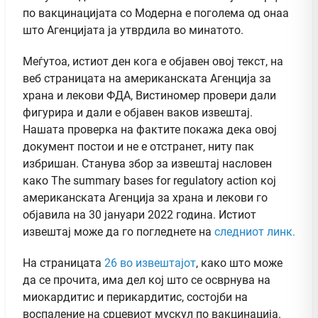
по вакцинацијата со Модерна е поголема од онаа
што Агенцијата ја утврдила во минатото.
Меѓутоа, истиот ден кога е објавен овој текст, на
веб страницата на американската Агенција за
храна и лекови ФДА, Вистиномер провери дали
фигурира и дали е објавен ваков извештај.
Нашата проверка на фактите покажа дека овој
документ постои и не е отстранет, ниту пак
избришан. Станува збор за извештај насловен
како The summary bases for regulatory action кој
американската Агенција за храна и лекови го
објавила на 30 јануари 2022 година. Истиот
извештај може да го погледнете на
следниот линк.
На страницата
26 во извештајот
, како што може
да се прочита, има дел кој што се осврнува на
миокардитис и перикардитис, состојби на
воспаление на срцевиот мускул по вакцинација.