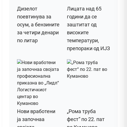
Дизелот
Лицата над 65
поeвтинува за
години да се
осум, а бензините
заштитат од
за четири денари
високите
по литар
температури,
препораки од ИЈЗ
Нови вработени
„Рома труба
ја започнаа
фест“ по 22. пат