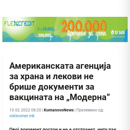
Американската агенција
за храна и лекови не
брише документи за
вакцината на „Модерна“
10.02.2022 08:20 |
KumanovoNews
| Преземено од:
vistinomer.mk
Oвој документ постои и не е отстранет, ниту пак