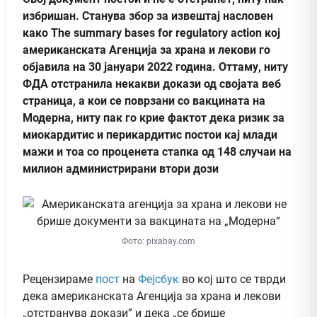
избришан. Станува збор за извештај насловен
како The summary bases for regulatory action кој
американската Агенција за храна и лекови го
објавила на 30 јануари 2022 година. Оттаму, ниту
ФДА отстранила некакви докази од својата веб
страница, а кои се поврзани со вакцината на
Модерна, ниту пак го крие фактот дека ризик за
миокардитис и перикардитис постои кај млади
мажи и тоа со проценета стапка од 148 случаи на
милион администрирани втори дози
Фото: pixabay.com
Рецензираме
пост
на
Фејсбук
во кој што се тврди
дека американската Агенција за храна и лекови
„отстранува докази” и дека „се брише