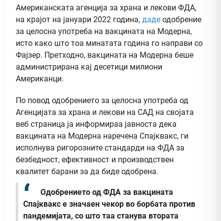
Американската агенција за храна и лекови ФДА,
на крајот на јануари 2022 година,
даде
одобрение
за целосна употреба на вакцината на Модерна,
исто како што тоа минатата година го направи со
Фајзер. Претходно, вакцината на Модерна беше
администрирана кај десетици милиони
Американци.
По повод одобрението за целосна употреба од
Агенцијата за храна и лекови на САД на својата
веб страница ја информираа јавноста дека
вакцината на Модерна наречена Спајквакс, ги
исполнува ригорозните стандарди на ФДА за
безбедност, ефективност и производствен
квалитет барани за да биде одобрена.
Одобрението од ФДА за вакцината
Спајквакс е значаен чекор во борбата против
пандемијата, со што таа станува втората