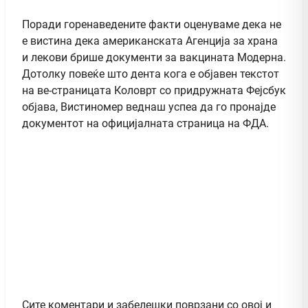
Поради горенаведените факти оценуваме дека не
е вистина дека американската Агенција за храна
и лекови брише документи за вакцината Модерна.
Дотолку повеќе што дента кога е објавен текстот
на ве-страницата Коловрт со придружната Фејсбук
објава, Вистиномер веднаш успеа да го пронајде
документот на официјалната страница на ФДА.
Сите коментари и забелешки поврзани со овој и