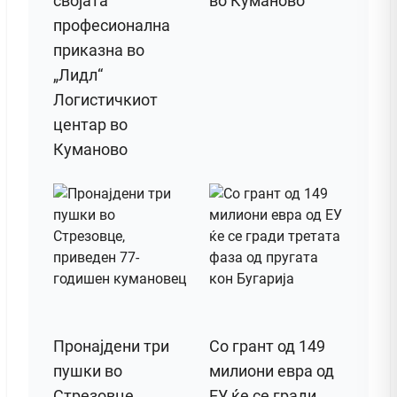
својата
во Куманово
професионална
приказна во
„Лидл“
Логистичкиот
центар во
Куманово
Пронајдени три
Со грант од 149
пушки во
милиони евра од
Стрезовце,
ЕУ ќе се гради