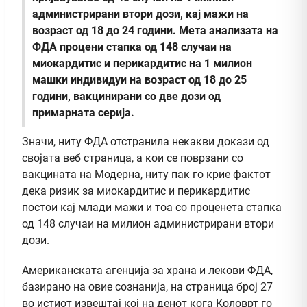
администрирани втори дози, кај мажи на
возраст од 18 до 24 години. Мета анализата на
ФДА процени стапка од 148 случаи на
миокардитис и перикардитис на 1 милион
машки индивидуи на возраст од 18 до 25
години, вакцинирани со две дози од
примарната серија.
Значи, ниту ФДА отстранила некакви докази од
својата веб страница, а кои се поврзани со
вакцината на Модерна, ниту пак го крие фактот
дека ризик за миокардитис и перикардитис
постои кај млади мажи и тоа со проценета стапка
од 148 случаи на милион администрирани втори
дози.
Американската агенција за храна и лекови ФДА,
базирано на овие сознанија, на страница број 27
во истиот извештај кој на денот кога Коловрт го