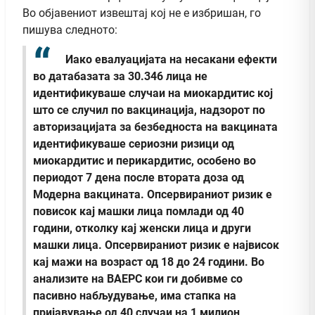
Во објавениот извештај кој не е избришан, го
пишува следното:
Иако евалуацијата на несакани ефекти
во датабазата за 30.346 лица не
идентификуваше случаи на миокардитис кој
што се случил по вакцинација, надзорот по
авторизацијата за безбедноста на вакцината
идентификуваше сериозни ризици од
миокардитис и перикардитис, особено во
периодот 7 дена после втората доза од
Модерна вакцината. Опсервираниот ризик е
повисок кај машки лица помлади од 40
години, отколку кај женски лица и други
машки лица. Опсервираниот ризик е највисок
кај мажи на возраст од 18 до 24 години. Во
анализите на ВАЕРС кои ги добивме со
пасивно набљудување, има стапка на
пријавување од 40 случаи на 1 милион