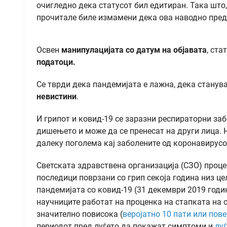
очигледно дека статусот бил едитиран. Така што,
прочитале биле измамени дека ова наводно предв
Освен
манипулацијата со датум на објавата
, ста
податоци.
Се тврди дека пандемијата е лажна, дека станува 
невистини
.
И грипот и ковид-19 се заразни респираторни за
дишењето и може да се пренесат на други лица. Н
далеку поголема кај заболените од коронавирусо
Светската здравствена организација (СЗО) проц
последици поврзани со грип секоја година низ це
пандемијата со ковид-19 (31 декември 2019 годин
научниците работат на проценка на стапката на с
значително повисока (
веројатно 10 пати или пов
периодот пред луѓето да покажат симптоми и
луѓ