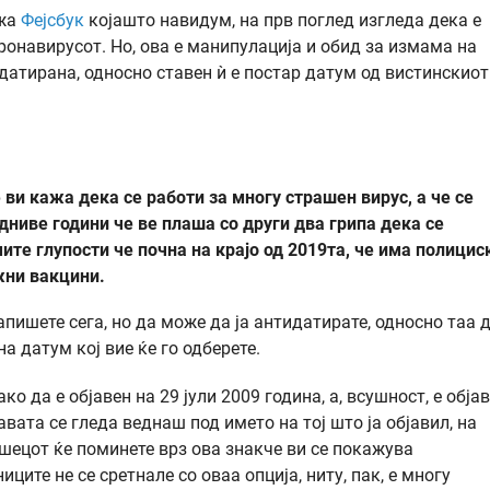
ежа
Фејсбук
којашто навидум, на прв поглед изгледа дека е
ронавирусот. Но, ова е манипулација и обид за измама на
идатирана, односно ставен ѝ е постар датум од вистинскиот
ви кажа дека се работи за многу страшен вирус, а че се
едниве години че ве плаша со други два грипа дека се
ите глупости че почна на крајо од 2019та, че има полицис
жни вакцини.
апишете сега, но да може да ја антидатирате, односно таа 
а датум кој вие ќе го одберете.
ко да е објавен на 29 јули 2009 година, а, всушност, е обја
авата се гледа веднаш под името на тој што ја објавил, на
ушецот ќе поминете врз ова знакче ви се покажува
ците не се сретнале со оваа опција, ниту, пак, е многу