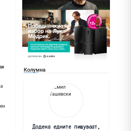
ки
Колумна
да
вен
Додека едните пишуваат,