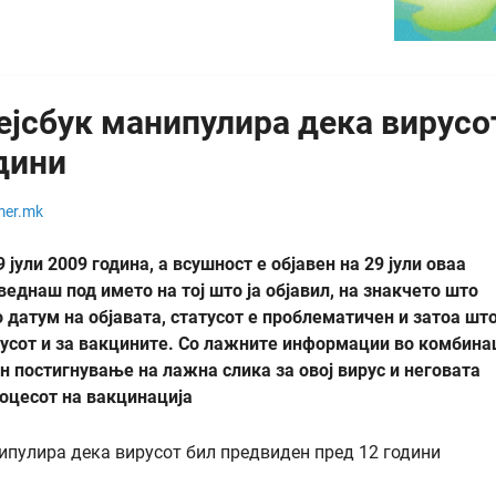
ејсбук манипулира дека вирусо
дини
mer.mk
 јули 2009 година, а всушност е објавен на 29 јули оваа
веднаш под името на тој што ја објавил, на знакчето што
 датум на објавата, статусот е проблематичен и затоа шт
усот и за вакцините.
Со лажните информации во комбина
н постигнување на лажна слика за овој вирус и неговата
роцесот на вакцинација