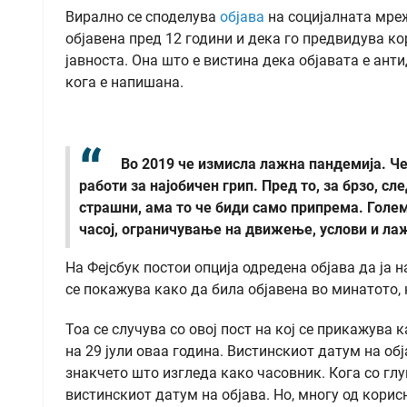
Вирално се споделува
објава
на социјалната мр
објавена пред 12 години и дека го предвидува ко
јавноста. Она што е вистина дека објавата е ант
кога е напишана.
Во 2019 че измисла лажна пандемија. Че 
работи за најобичен грип. Пред то, за брзо, сл
страшни, ама то че биди само припрема. Голем
часој, ограничување на движење, услови и ла
На Фејсбук постои опција одредена објава да ја н
се покажува како да била објавена во минатото, н
Тоа се случува со овој пост на кој се прикажува ка
на 29 јули оваа година. Вистинскиот датум на обј
знакчето што изгледа како часовник. Кога со гл
вистинскиот датум на објава. Но, многу од корисни