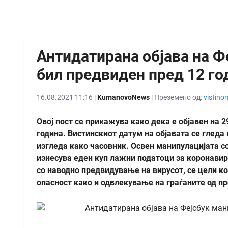
Антидатирана објава на Ф
бил предвиден пред 12 го
16.08.2021 11:16 |
KumanovoNews
| Преземено од:
vistino
Овој пост се прикажува како дека е објавен на 29
година. Вистинскиот датум на објавата се гледа 
изгледа како часовник. Освен манипулацијата со
изнесува еден куп лажни податоци за коронавир
со наводно предвидување на вирусот, се цели ко
опасност како и одвлекување на граѓаните од п