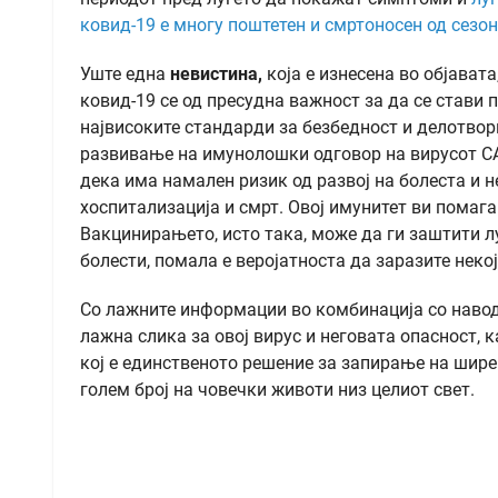
ковид-19 е многу поштетен и смртоносен од сезо
Уште една
невистина,
која е изнесена во објават
ковид-19 се од пресудна важност за да се стави
највисоките стандарди за безбедност и делотвор
развивање на имунолошки одговор на вирусот СА
дека има намален ризик од развој на болеста и 
хоспитализација и смрт. Овој имунитет ви помага
Вакцинирањето, исто така, може да ги заштити лу
болести, помала е веројатноста да заразите некој
Со лажните информации во комбинација со навод
лажна слика за овој вирус и неговата опасност, 
кој е единственото решение за запирање на шире
голем број на човечки животи низ целиот свет.