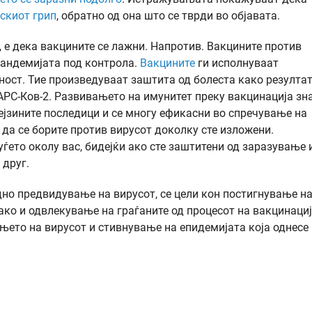
нскиот грип
, обратно од она што се тврди во објавата.
а, е дека вакцините се лажни. Напротив. Вакцините против
 пандемијата под контрола.
Вакцините
ги исполнуваат
ност. Тие произведуваат заштита од болеста како резултат
РС-Ков-2. Развивањето на имунитет преку вакцинација зн
нејзините последици и се многу ефикасни во спречување на
 да се борите против вирусот доколку сте изложени.
ѓето околу вас, бидејќи ако сте заштитени од заразување 
 друг.
но предвидување на вирусот, се цели кон постигнување н
како и одвлекување на граѓаните од процесот на вакцинациј
њето на вирусот и стивнување на епидемијата која однесе