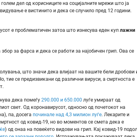
 голем дел од корисниците на социјалните мрежи што ја
идување е вистинито и дека се случило пред 12 години.
тусот е проблематичен затоа што изнесува еден куп
лажни
збор за фарса и дека се работи за најобичен грип. Ова се
болувања, што значи дека влијаат на вашите бели дробови 
о, тие се предизвикани од различни вируси, а смртноста е
т.
енува дека помеѓу
290.000 и 650.000
луѓе умираат од
лиот свет. Од коронавирусот, односно од почетокот на
а), па, досега
починале над 4,3 милион луѓе
. Лекарите и
мртност од ковид-19, но во моментов се смета дека е
еќе
) од онаа на повеќето видови на грип. Кај ковид-19 подол
ето се заразни подолго
. Истражувањата покажуваат дека