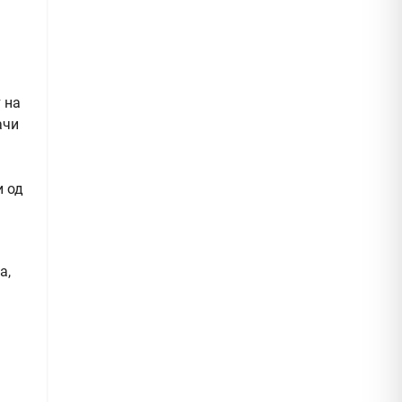
 на
ачи
и од
а
а,