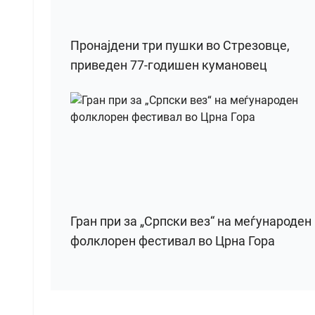
Пронајдени три пушки во Стрезовце,
приведен 77-годишен кумановец
Гран при за „Српски вез“ на меѓународен
фолклорен фестивал во Црна Гора