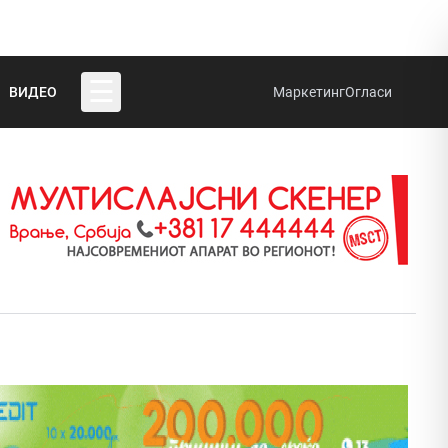
☰
ВИДЕО
Маркетинг
Огласи