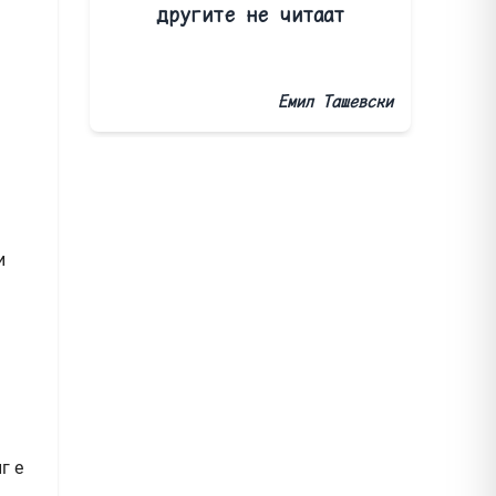
другите не читаат
Емил Ташевски
и
г е