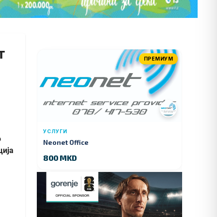
т
ПРЕМИУМ
УСЛУГИ
о
Neonet Office
ција
800 MKD