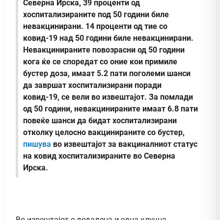
Северна Ирска, 39 проценти од
хоспитализираните под 50 години биле
невакцинирани. 14 проценти од тие со
ковид-19 над 50 години биле невакцинирани.
Невакцинираните повозрасни од 50 години
кога ќе се споредат со оние кои примиле
бустер доза, имаат 5.2 пати поголеми шанси
да завршат хоспитализирани поради
ковид-19, се вели во извештајот. За помлади
од 50 години, невакцинираните имаат 6.8 пати
повеќе шанси да бидат хоспитализирани
отколку целосно вакцинираните со бустер,
пишува
во извештајот за вакциналниот статус
на ковид хоспитализираните во Северна
Ирска.
Во извештајот е додадена и една клучна