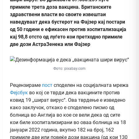
примиле трета доза вакцина. Британските
здравствени власти во своите извештаи
наведуваат дека бустерот на Фајзер кај постари
од 50 години е ефикасен против хоспитализација
кај 98,8 отсто од луѓето кои претходно примиле
две дози АстраЗенека или Фајзер
Фото: pixabay.com
Рецензираме
пост
споделен на социјалната мрежа
Фејсбук
во кој се тврди дека вакцините против
ковид 19 „шират вирус“. Ова тврдење е изведено
како заклучок, откако е споделено писмо од
болница во Англија во кое се вели дека од сите
кои биле хоспитализирани во оваа болница на 18
јануари 2022 година, вкупно 182 на број, 162
примиле две или повеќе дози вакцина (од кои 130