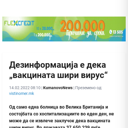
Дезинформација е дека
„вакцината шири вирус“
14.02.2022 08:10 |
KumanovoNews
| Преземено од:
vistinomer.mk
Од само една болница во Велика Британија и
состојбата со хоспитализациите во еден ден, не
може да се извлече заклучок дека вакцината
шири вирус. Во државата 37.650.239 луѓе