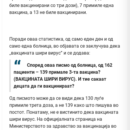
биле вакцинирани со три дози), 7 примиле една
вакцина, а 13 не биле вакцинирани.
Поради оваа статистика, од само еден ден и од
само една болница, во објавата се заклучува дека
,,вакцината шири вирус” и се додава:
Според оваа писмо од болница, од 162
пациенти – 139 примале 3-та вакцина?
(ВАКЦИНАТА ШИРИ ВИРУС). И тие сакаат
децата да ги вакцинираат?
Од писмото може да се види дека 130 луѓе
примиле трета доза, а не 139 како што пишува во
постот. Понатаму, не е вистинито дека вакцината
шири вирус. На официјалната страница на
Министерството за здравство за вакцинација во