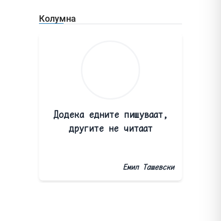
Колумна
Додека едните пишуваат,
другите не читаат
Емил Ташевски