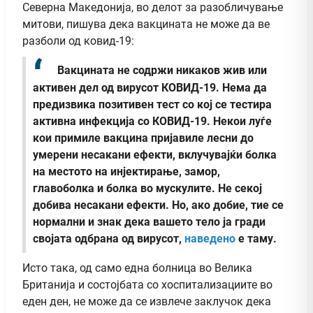
Северна Македонија, во делот за разобличување
митови, пишува дека вакцината не може да ве
разболи од ковид-19:
Вакцината не содржи никаков жив или
активен дел од вирусот КОВИД-19. Нема да
предизвика позитивен тест со кој се тестира
активна инфекција со КОВИД-19. Некои луѓе
кои примиле вакцина пријавиле лесни до
умерени несакани ефекти, вклучувајќи болка
на местото на инјектирање, замор,
главоболка и болка во мускулите. Не секој
добива несакани ефекти. Но, ако добие, тие се
нормални и знак дека вашето тело ја гради
својата одбрана од вирусот,
наведено
е таму.
Исто така, од само една болница во Велика
Британија и состојбата со хоспитализациите во
еден ден, не може да се извлече заклучок дека