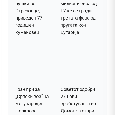
пушки во
милиони евра од
Стрезовце,
ЕУ ќе се гради
приведен 77-
третата фаза од
годишен
пругата кон
кумановец
Бугарија
Гран при за
Советот одобри
„Српски вез“ на
27 нови
меѓународен
вработувања во
фолклорен
Домот за стари