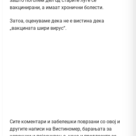
зашто поголем дел од старите луѓе се
вакцинирани, а имаат хронични болести.
Затоа, оценуваме дека не е вистина дека
„вакцината шири вирус“.
Сите коментари и забелешки поврзани со овој и
другите написи на Вистиномер, барањата за