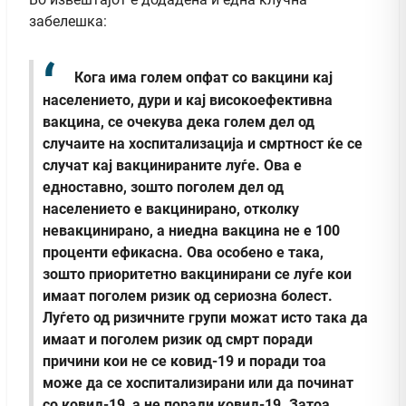
забелешка:
Кога има голем опфат со вакцини кај
населението, дури и кај високоефективна
вакцина, се очекува дека голем дел од
случаите на хоспитализација и смртност ќе се
случат кај вакцинираните луѓе. Ова е
едноставно, зошто поголем дел од
населението е вакцинирано, отколку
невакцинирано, a ниедна вакцина не е 100
проценти ефикасна. Ова особено е така,
зошто приоритетно вакцинирани се луѓе кои
имаат поголем ризик од сериозна болест.
Луѓето од ризичните групи можат исто така да
имаат и поголем ризик од смрт поради
причини кои не се ковид-19 и поради тоа
може да се хоспитализирани или да починат
со ковид-19, а не поради ковид-19. Затоа