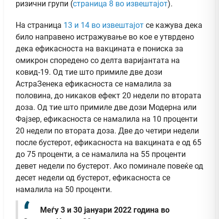
ризични групи (
страница 8 во извештајот
).
На страница
13 и 14 во извештајот
се кажува дека
било направено истражување во кое е утврдено
дека ефикасноста на вакцината е пониска за
омикрон споредено со делта варијантата на
ковид-19. Од тие што примиле две дози
АстраЗенека ефикасноста се намалила за
половина, до никаков ефект 20 недели по втората
доза. Од тие што примиле две дози Модерна или
Фајзер, ефикасноста се намалила на 10 проценти
20 недели по втората доза. Две до четири недели
после бустерот, ефикасноста на вакцината е од 65
до 75 проценти, а се намалила на 55 проценти
девет недели по бустерот. Ако поминале повеќе од
десет недели од бустерот, ефикасноста се
намалила на 50 проценти.
Меѓу 3 и 30 јануари 2022 година во