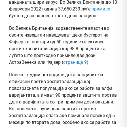
вакцината шири вирус. Во Велика Британија до 10
февруари 2022 година 37,650,239 луѓе
примиле
бустер доза односно трета доза вакцина.
Во Велика Британија, здравствените власти во
своите извештаи наведуваат дека бустерот на
Фајзер кај постари од 50 години е ефективен
против хоспитализација кај 98.8 проценти кај
луѓето што претходно примиле две дози
АстраЗенека или Фајзер (
страница 9
).
Повеќе студии потврдиле дека вакцините се
ефикасни против хоспитализација кај
повозрасната популација ако се работи за алфа
варијантата, а имаат 90 проценти заштита против
делта варијантата со три примени дози вакцини.
Кај повеќето групи оваа заштита против
хоспитализација опаѓа ако поминале повеќе од 5
месеци по втората доза, особено ако се работи за