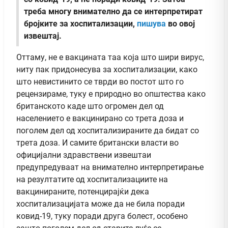
треба многу внимателно да се интерпретират
бројките за хоспитализации,
пишува
во овој
извештај.
Оттаму, не е вакцината таа која што шири вирус,
ниту пак придонесува за хоспитализации, како
што невистинито се тврди во постот што го
рецензираме, туку е природно во општества како
британското каде што огромен дел од
населението е вакцинирано со трета доза и
поголем дел од хоспитализираните да бидат со
трета доза. И самите британски власти во
официјални здравствени извештаи
предупредуваат на внимателно интерпретирање
на резултатите од хоспитализациите на
вакцинираните, потенцирајќи дека
хоспитализацијата може да не била поради
ковид-19, туку поради друга болест, особено