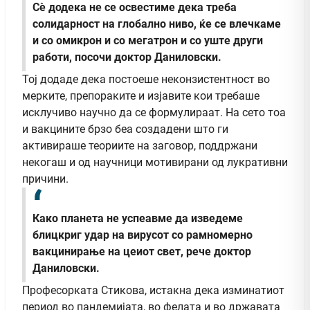
Сè додека не се освестиме дека треба
солидарност на глобално ниво, ќе се влечкаме
и со омикрон и со мегатрон и со уште други
работи, посочи доктор Даниловски.
Тој додаде дека постоеше неконзистентност во
мерките, препораките и изјавите кои требаше
исклучиво научно да се формулираат. На сето тоа
и вакцините брзо беа создадени што ги
активираше теориите на заговор, поддржани
некогаш и од научници мотивирани од лукративни
причини.
Како планета не успеавме да изведеме
блицкриг удар на вирусот со рамномерно
вакцинирање на цеиот свет, рече доктор
Даниловски.
Професорката Стикова, истакна дека изминатиот
период во пандемијата, во фелата и во државата