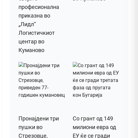
професионална
приказна во
„Лидл“
Логистичкиот
центар во
Куманово
Пронајдени три
Со грант од 149
пушки во
милиони евра од
Стрезовце,
ЕУ ќе се гради