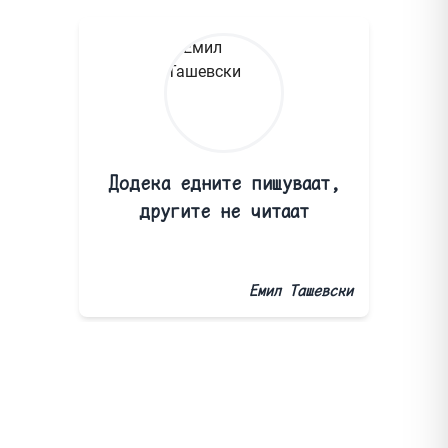
Додека едните пишуваат,
другите не читаат
Емил Ташевски