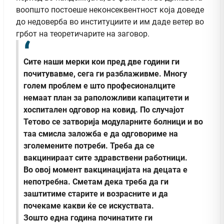
воопшто постоеше неконсеквентност која доведе
до недоверба во институциите и им даде ветер во
грбот на теоретичарите на заговор.
Сите наши мерки кои пред две години ги
почитувавме, сега ги разблаживме. Многу
голем проблем е што професионалците
немаат план за раположливи капацитети и
хоспитален одговор на ковид. По случајот
Тетово се затворија модуларните болници и во
таа смисла заложба е да одговориме на
зголемените потреби. Треба да се
вакцинираат сите здравствени работници.
Во овој момент вакцинацијата на децата е
непотребна. Сметам дека треба да ги
заштитиме старите и возрасните и да
почекаме какви ќе се искуствата.
Зошто една година починатите ги