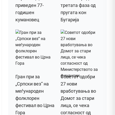
приведен 77-
третата фаза од
годишен
пругата кон
кумановец
Бугарија
Гран при за
Советот одобри
„Српски вез“ на
27 нови
меѓународен
вработувања во
фолклорен
Домот за стари
фестивал во Црна
лица, се чека
Гора
согласност од