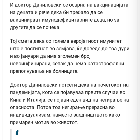
И доктор Даниловски се осврна на вакцинацијата
на децата и рече дека би требало да се
вакцинираат имунодефицитарните деца, но за
другите да се почека.
Тој смета дека со голема веројатност имунитет
што е постигнат во земјава, ќе доведе до тоа дури
и во јануари да има зголемен број
новоинфицирани, сепак да нема катастрофални
преполнувања на болниците.
Доктор Даниловски потсети дека на почетокот на
пандемијата, кога се појавуваа првите случаи во
Кина и Италија, се појави еден вид на негирање на
опасноста. Потоа тоа негирање прерасна во
индивидуализам, наместо заедништвото како
примарен мотив во животот.