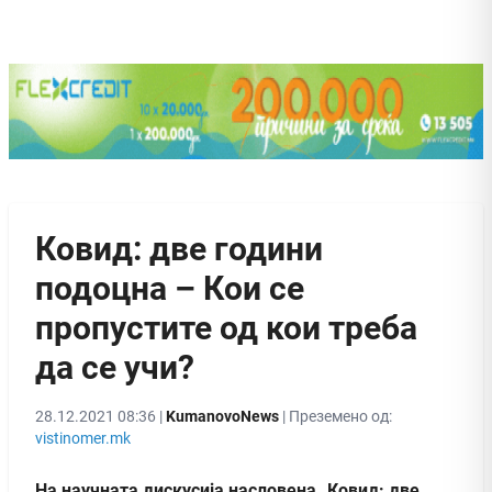
Ковид: две години
подоцна – Кои се
пропустите од кои треба
да се учи?
28.12.2021 08:36 |
KumanovoNews
| Преземено од:
vistinomer.mk
На научната дискусија насловена „Ковид: две