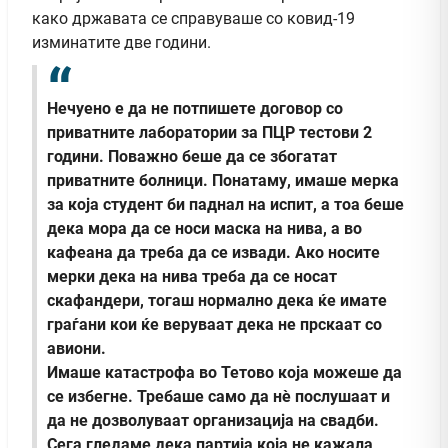
како државата се справуваше со ковид-19
изминатите две години.
Нечуено е да не потпишете договор со
приватните лаборатории за ПЦР тестови 2
години. Поважно беше да се збогатат
приватните болници. Понатаму, имаше мерка
за која студент би паднал на испит, а тоа беше
дека мора да се носи маска на нива, а во
кафеана да треба да се извади. Ако носите
мерки дека на нива треба да се носат
скафандери, тогаш нормално дека ќе имате
граѓани кои ќе веруваат дека не прскаат со
авиони.
Имаше катастрофа во Тетово која можеше да
се избегне. Требаше само да нè послушаат и
да не дозволуваат организација на свадби.
Сега гледаме дека партија која не кажала