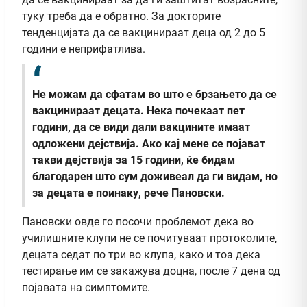
туку треба да е обратно. За докторите
тенденцијата да се вакцинираат деца од 2 до 5
години е неприфатлива.
Не можам да сфатам во што е брзањето да се
вакцинираат децата. Нека почекаат пет
години, да се види дали вакцините имаат
одложени дејствија. Ако кај мене се појават
такви дејствија за 15 години, ќе бидам
благодарен што сум доживеал да ги видам, но
за децата е поинаку, рече Пановски.
Пановски овде го посочи проблемот дека во
училишните клупи не се почитуваат протоколите,
децата седат по три во клупа, како и тоа дека
тестирање им се закажува доцна, после 7 дена од
појавата на симптомите.