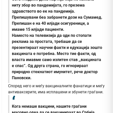
ниту збор во пандемијата, го презема
здравството во ек на пандемија.
Препишувани беа забранети дози на Сумамед.
Препишан е на 40 илјади осигуреници, а
имаме 15 илјади пациенти.
Наместо на телевизија да оди по стопати
реклама за простата, требаше да се
презентираат научни факти и едукација зошто
вакцината е потребна. Место тие факти, од
власта имавме само излитен став ,,вакцината
е спас”. Од друга страна, го игнорираат
природно стекнатиот имунитет, рече доктор
Пановски.
Според него и меѓу вакциналните фанатици и меѓу
антиваксерите, има исплашени и збунети граѓани.
Кога немаше вакцини, нашите граѓани
масовно одеа да се вакцинираат во Србија.