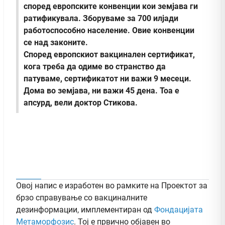
според европските конвенции кои земјава ги
ратификувала. Зборуваме за 700 илјади
работоспособно население. Овие конвенции
се над законите.
Според европскиот вакцинален сертификат,
кога треба да одиме во странство да
патуваме, сертификатот ни важи 9 месеци.
Дома во земјава, ни важи 45 дена. Тоа е
апсурд, вели доктор Стикова.
Овој напис е изработен во рамките на Проектот за
брзо справување со вакциналните
дезинформации, имплементиран од
Фондацијата
Метаморфозис
. Тој е првично објавен во