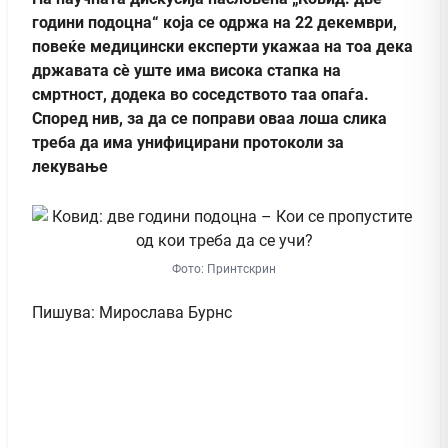
години подоцна“ која се одржа на 22 декември,
повеќе медицински експерти укажаа на тоа дека
државата сè уште има висока стапка на
смртност, додека во соседството таа опаѓа.
Според нив, за да се поправи оваа лоша слика
треба да има унифицирани протоколи за
лекување
Фото: Принтскрин
Пишува: Мирослава Бурнс