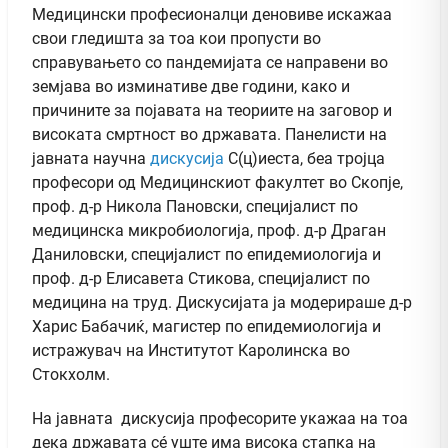
Медицински професионалци деновиве искажаа
свои гледишта за тоа кои пропусти во
справувањето со пандемијата се направени во
земјава во изминативе две години, како и
причините за појавата на теориите на заговор и
високата смртност во државата. Панелисти на
јавната научна
дискусија
С(ц)иеста, беа тројца
професори од Медицинскиот факултет во Скопје,
проф. д-р Никола Пановски, специјалист по
медицинска микробиологија, проф. д-р Драган
Даниловски, специјалист по епидемиологија и
проф. д-р Елисавета Стикова, специјалист по
медицина на труд. Дискусијата ја модерираше д-р
Харис Бабачиќ, магистер по епидемиологија и
истражувач на Институтот Каролинска во
Стокхолм.
На јавната дискусија професорите укажаа на тоа
дека државата сé уште има висока стапка на