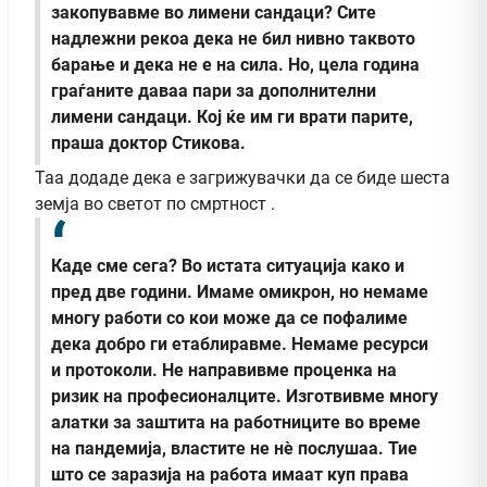
закопувавме во лимени сандаци? Сите
надлежни рекоа дека не бил нивно таквото
барање и дека не е на сила. Но, цела година
граѓаните даваа пари за дополнителни
лимени сандаци. Кој ќе им ги врати парите,
праша доктор Стикова.
Таа додаде дека е загрижувачки да се биде шеста
земја во светот по смртност .
Каде сме сега? Во истата ситуација како и
пред две години. Имаме омикрон, но немаме
многу работи со кои може да се пофалиме
дека добро ги етаблиравме. Немаме ресурси
и протоколи. Не направивме проценка на
ризик на професионалците. Изготвивме многу
алатки за заштита на работниците во време
на пандемија, властите не нè послушаа. Тие
што се заразија на работа имаат куп права