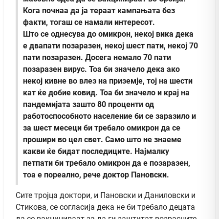
Кога почнаа да ја тераат кампањата без
факти, тогаш се намали интересот.
Што се однесува до омикрон, некој вика дека
е двапати позаразен, некој шест пати, некој 70
пати позаразен. Досега немало 70 пати
позаразен вирус. Тоа би значело дека ако
некој кивне во влез на приземје, тој на шести
кат ќе добие ковид. Тоа би значело и крај на
пандемијата зашто 80 проценти од
работоспособното население би се заразило и
за шест месеци би требало омикрон да се
прошири во цел свет. Само што не знаеме
какви ќе бидат последиците. Најмалку
петпати би требало омикрон да е позаразен,
тоа е пореално, рече доктор Пановски.
Сите тројца доктори, и Пановски и Даниловски и
Стикова, се согласија дека не би требало децата
да се вакцинираат за да ги заштитат возрасните,