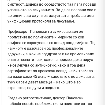
смртност, додека во соседството таа паѓа поради
успешното во лекувањето. За да се поправи ова и
во иднина да се учи од искуствата, треба да има
унифицирани протоколи за лекување.
Професорот Пановски ги сумираше дел од
пропустите во политиките и мерките со кои
земјава се справуваше со ковид пандемијата. Тој
најмногу е разочаран од професионалните
здруженија, кои не поддржале и не промовирале
општо познати тези, како на пример, дека вирус
не се лекува со антибиотик, како и тоа дека
сертификатот за прележан ковид, не би требало
да важи само 45 дена – како што е во државата,
туку барем девет месеци – како што е во
странство, па дури и подолго.
Гледано ретроспективно, доктор Пановски
наброја повеќе проблематични пристапи за тоа