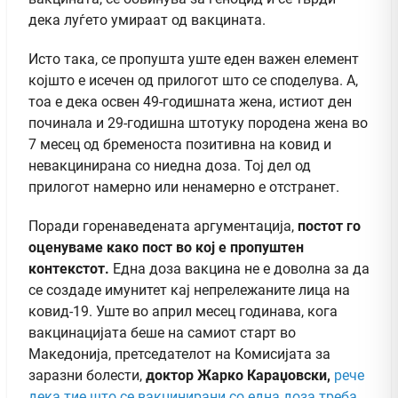
дека луѓето умираат од вакцината.
Исто така, се пропушта уште еден важен елемент
којшто е исечен од прилогот што се споделува. А,
тоа е дека освен 49-годишната жена, истиот ден
починала и 29-годишна штотуку породена жена во
7 месец од бременоста позитивна на ковид и
невакцинирана со ниедна доза. Тој дел од
прилогот намерно или ненамерно е отстранет.
Поради горенаведената аргументација,
постот го
оценуваме како пост во кој е пропуштен
контекстот.
Една доза вакцина не е доволна за да
се создаде имунитет кај непрележаните лица на
ковид-19. Уште во април месец годинава, кога
вакцинацијата беше на самиот старт во
Македонија, претседателот на Комисијата за
заразни болести,
доктор Жарко Караџовски,
рече
дека тие што се вакцинирани со една доза треба