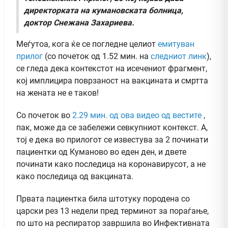
директорката на кумановската болница,
доктор Снежана Захариева.
Меѓутоа, кога ќе се погледне целиот
емитуван
прилог
(со почеток од 1.52 мин. на
следниот линк
),
се гледа дека контекстот на исечениот фрагмент,
кој имплицира поврзаност на вакцината и смртта
на жената не е таков!
Со почеток во
2.29 мин. од ова видео од вестите
,
пак, може да се забележи севкупниот контекст. А,
тој е дека во прилогот се известува за 2 починати
пациентки од Куманово во еден ден, и двете
починати како последица на коронавирусот, а не
како последица од вакцината.
Првата пациентка била штотуку породена со
царски рез 13 недели пред терминот за пораѓање,
по што на респиратор завршила во Инфективната