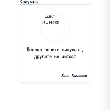
Колумна
Додека едните пишуваат,
другите не читаат
Емил Ташевски