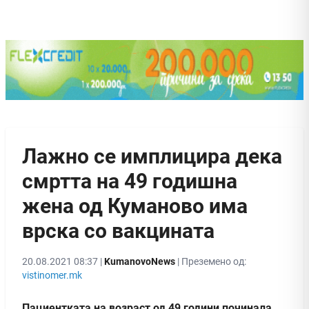
Лажно се имплицира дека
смртта на 49 годишна
жена од Куманово има
врска со вакцината
20.08.2021 08:37 |
KumanovoNews
| Преземено од:
vistinomer.mk
Пациентката на возраст од 49 години починала