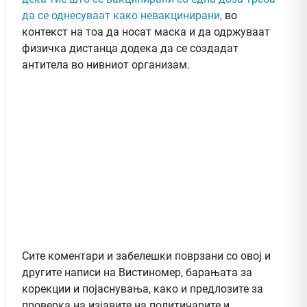
да се однесуваат како невакцинирани,
во
контекст на тоа да носат маска и да одржуваат
физичка дистанца додека да се создадат
антитела во нивниот организам.
Сите коментари и забелешки поврзани со овој и
другите написи на Вистиномер, барањата за
корекции и појаснувања, како и предлозите за
проверка на изјавите на политичарите и