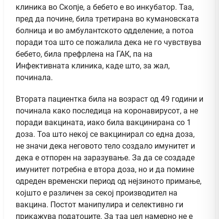
клиника во Скопје, а бебето е во инкубатор. Таа,
пред да почине, била третирана во кумановската
болница и во амбулантското одделение, а потоа
поради тоа што се пожалила дека не го чувствува
бебето, била префрлена на ГАК, па на
Инфективната клиника, каде што, за жал,
починала.
Втората пациентка била на возраст од 49 години и
починала како последица на коронавирусот, а не
поради вакцината, иако била вакцинирана со 1
доза. Тоа што некој се вакцинирал со една доза,
не значи дека неговото тело создало имунитет и
дека е отпорен на заразување. За да се создаде
имунитет потребна е втора доза, но и да помине
одреден временски период од нејзиното примање,
којшто е различен за секој производител на
вакцина. Постот манипулира и селективно ги
прикажува податоците. За таа цел намерно не е