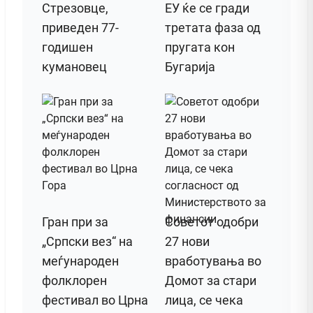
Стрезовце,
ЕУ ќе се гради
приведен 77-
третата фаза од
годишен
пругата кон
кумановец
Бугарија
Гран при за
Советот одобри
„Српски вез“ на
27 нови
меѓународен
вработувања во
фолклорен
Домот за стари
фестивал во Црна
лица, се чека