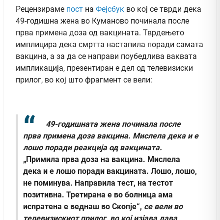
Рецензираме
пост
на
Фејсбук
во кој се тврди дека
49-годишна жена во Куманово починала после
прва примена доза од вакцината. Тврдењето
имплицира дека смртта настапила поради самата
вакцина, а за да се направи поубедлива ваквата
импликација, презентиран е дел од телевизиски
прилог, во кој што фрагмент се вели:
49-годишната жена починала после
прва примена доза вакцина. Мислела дека и е
лошо поради реакција од вакцината.
„Примила прва доза на вакцина. Мислела
дека и е лошо поради вакцината. Лошо, лошо,
не поминува. Направила тест, на тестот
позитивна. Третирана е во болница ама
испратена е веднаш во Скопје“,
се вели во
телевизискиот прилог, во кој изјава дава