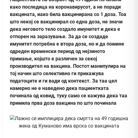
како последица на коронавирусот, а не поради
вакцината, иако била вакцинирана со 1 доза. Тоа
што некој се вакцинирал со една доза, не значи
дека неговото тело создало имунитет и дека е
отпорен на заразување. За да се создаде
имунитет потребна е втора доза, но и да помине
одреден временски период од нејзиното
примање, којшто е различен за секој
производител на вакцина. Постот манипулира на
тој начин што селективно ги прикажува
податоците и ги вади од контекст. За таа цел
намерно не е наведено дека пациентката
починала од ковид, туку само се кажува дека таа
примила прва доза вакцина по што починала