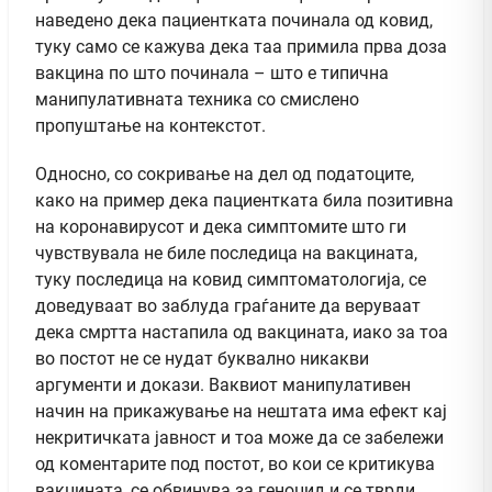
наведено дека пациентката починала од ковид,
туку само се кажува дека таа примила прва доза
вакцина по што починала – што е типична
манипулативната техника со смислено
пропуштање на контекстот.
Односно, со сокривање на дел од податоците,
како на пример дека пациентката била позитивна
на коронавирусот и дека симптомите што ги
чувствувала не биле последица на вакцината,
туку последица на ковид симптоматологија, се
доведуваат во заблуда граѓаните да веруваат
дека смртта настапила од вакцината, иако за тоа
во постот не се нудат буквално никакви
аргументи и докази. Ваквиот манипулативен
начин на прикажување на нештата има ефект кај
некритичката јавност и тоа може да се забележи
од коментарите под постот, во кои се критикува
вакцината, се обвинува за геноцид и се тврди