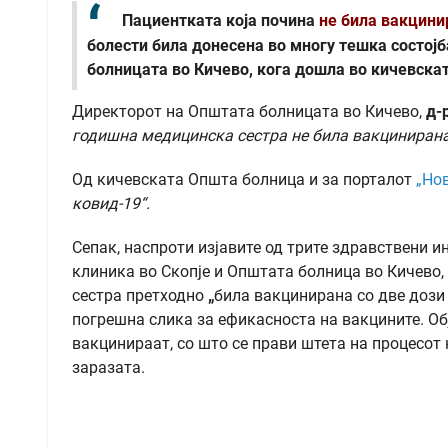
Пациентката која почина
не била вакцини
болести била донесена во многу тешка состојб
болницата во Кичево, кога дошла во кичевскат
Директорот на Општата болницата во Кичево,
д-
годишна медицинска сестра не била вакциниран
Од кичевската Општа болница и за порталот
„Но
ковид-19
“.
Сепак, наспроти изјавите од трите здравствени и
клиника во Скопје и Општата болница во Кичево
сестра претходно
„
била вакцинирана со две дози
погрешна слика за ефикасноста на вакцините. Об
вакцинираат, со што се прави штета на процесот
заразата.