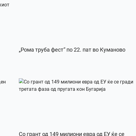
„Рома труба фест“ по 22. пат во Куманово
Со грант од 149 милиони евра од ЕУ ќе се