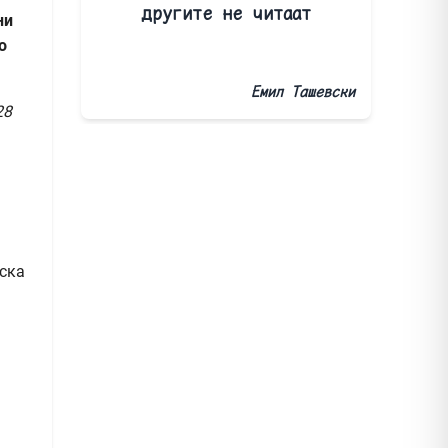
другите не читаат
ни
о
Емил Ташевски
28
ска