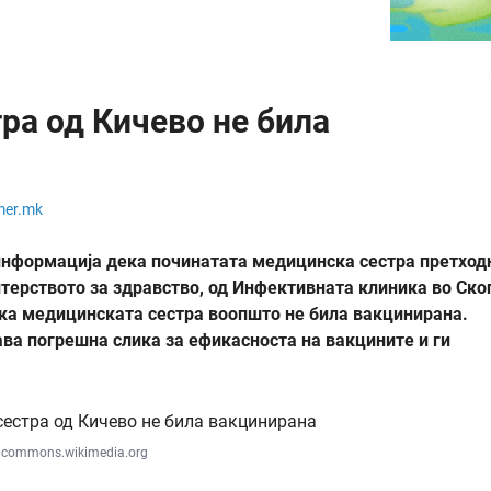
ра од Кичево не била
mer.mk
 информација дека починатата медицинска сестра претход
итерството за здравство, од Инфективната клиника во Ско
ка медицинската сестра воопшто не била вакцинирана.
ава погрешна слика за ефикасноста на вакцините и ги
 commons.wikimedia.org