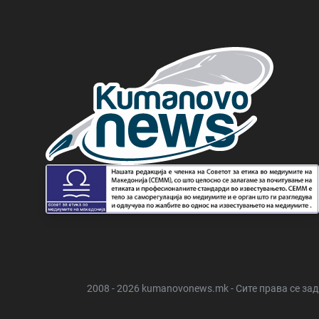
2008 - 2026 kumanovonews.mk - Сите права се за