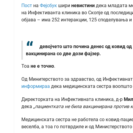
Пост
на
Фејсбук
шири
невистини
дека младата ме
на Инфективанта клиника во Скопје од последиц
објава – има 252 интеракции, 125 споделувања и
девојчето што почина денес од ковид о
вакцинирана со две дози фајзер
.
Тоа
не е точно
.
Од Минитерството за здравство, од Инфективнат
информираа
дека медицинската сестра воопшто 
Директорката на Инфективната клиника, д-р
Мил
дека
„пациентката не била вакцинирана против к
Медицинската сестра не работела со ковид-пацие
веселба, а тоа го потврдиле и од Министерството