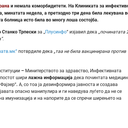
рана
и немала коморбидитети. На Клиниката за инфектив
а, минатата недела, а претходно три дена била лекувана в
а болница исто била во многу лоша состојба.
р
Станко Трпески
за „
Плусинфо
“ изјавил дека
„
починатата 
а
“
.
ватв.мк“
потврдиле дека
„
таа не била вакцинирана против
нституции
–
Минитерството за здравство, Инфективната
, постот шири
лажна информација
дека починтата медицин
 Фајзер“
.
А, со тоа ја дезинформира јавноста и создава
јавата опасно манипулира и ги наведува луѓето да не се
 на имунизација и на напорите да се спречи ширењето на