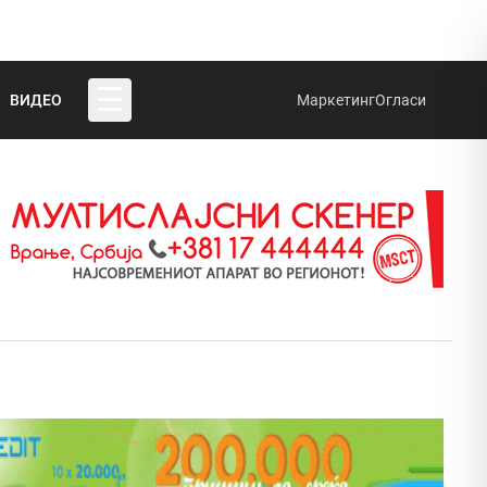
☰
ВИДЕО
Маркетинг
Огласи