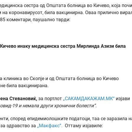
дицинска сестра од Општата болница во Кичево, која поч
и на коронавирусот, била вакцинирна. Оваа прилично вира
 85 коментари, паушално тврди:
д Кичево инаку медицинска сестра Мирлинда Азизи била
а клиника во Скопје и од Општата болница во Кичево
не била вакцинирана.
ена Стевановиќ
,
за портлот
„САКАМДАКАЖАМ.МК“
изјави
овид-19 и немала други хронични болести“.
нти, според епидемиолошките податоци, таа се заразила н
 за здравство за
„Mакфакс“.
Оттаму изјавиле: