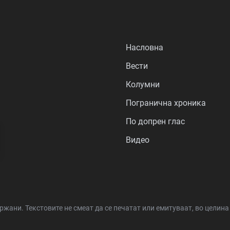
Насловна
Вести
Колумни
Погранична хроника
По допрен глас
Видео
држани.
Текстовите не смеат да се печатат или емитуваат, во целин