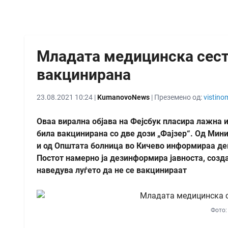
Младата медицинска сест
вакцинирана
23.08.2021 10:24 |
KumanovoNews
| Преземено од:
vistino
Оваа вирална објава на Фејсбук пласира лажна
била вакцинирана со две дози „Фајзер“. Од Мин
и од Општата болница во Кичево информираа де
Постот намерно ја дезинформира јавноста, созд
наведува луѓето да не се вакцинираат
Фото: