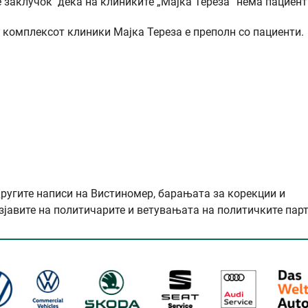
е зaклучок дека на клиниките „Мајка Тереза“ нема пациент
о комплексот клиники Мајка Тереза е преполн со пациенти.
другите написи на Вистиномер, барањата за корекции и
зјавите на политичарите и ветувањата на политичките парт