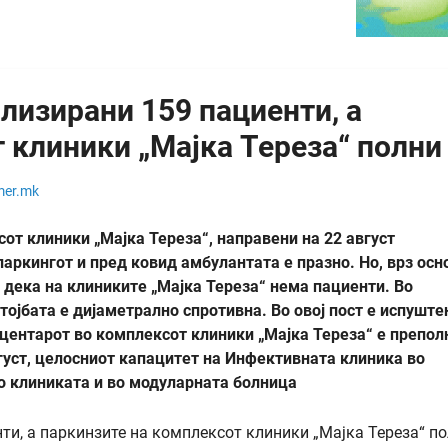
лизирани 159 пациенти, а
 клиники „Мајка Тереза“ полни
mer.mk
от клиники „Мајка Тереза“, направени на 22 август
паркингот и пред ковид амбулантата е празно. Но, врз осн
 дека на клиниките „Мајка Тереза“ нема пациенти. Во
тојбата е дијаметрално спротивна. Во овој пост е испуште
 центарот во комплексот клиники „Мајка Тереза“ е препол
густ, целосниот капацитет на Инфективната клиника во
во клиниката и во модуларната болница