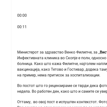
00:00
00:11
Министерот за здравство Венко Филипче, за „
Вис
Инфективната клиника во Скопје е полн, односно
болница. Како што кажа Филипче, најголем напли
вакцинација, како Тетово и Гостивар, додека та
на пример, нема притисок за хоспитализации.
Во постот што го рецензираме се тврди дека фото
недела. Во работен ден, како што и самите се ув
Оттаму, во овој пост е испуштен контекстот. Фот