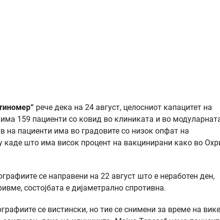
тиномер“
рече дека на 24 август, целосниот капацитет на
 има 159 пациенти со ковид во клиниката и во модуларнат
в на пациенти има во градовите со низок опфат на
му каде што има висок процент на вакцинирани како во Охр
графиите се направени на 22 август што е неработен ден,
еривме, состојбата е дијаметрално спротивна.
ографиите се вистински, но тие се снимени за време на вик