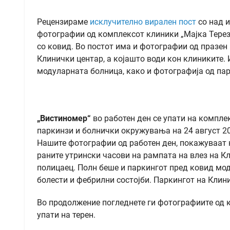
Рецензираме
исклучително
вирален пост
со над и
фотографии од комплексот клиники „Мајка Тереза“
со ковид. Во постот има и фотографии од празен 
Клинички центар, а којашто води кон клиниките.
модуларната болница, како и фотографија од пар
„Вистиномер“
во работен ден се упати на компле
паркинзи и болнички окружувања на 24 август 202
Нашите фотографии од работен ден, покажуваат к
раните утрински часови на рампата на влез на К
полицаец. Полн беше и паркингот пред ковид мо
болести и фебрилни состојби. Паркингот на Клин
Во продолжение погледнете ги фотографиите од к
упати на терен.