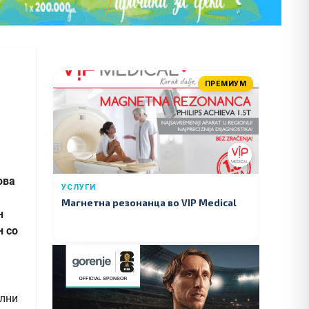
ПРЕМИУМ
ова
УСЛУГИ
Магнетна резонанца во VIP Medical
н
н со