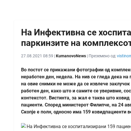
На Инфективна се хоспита
паркинзите на комплексот
27.08.2021 08:59 |
KumanovoNews
| Преземено од:
vistino
Во постот се прикажани фотографии од комплекс
неработен ден, недела. На нив се гледа дека на 
на овие снимки не може да се извлече заклучок
работен ден, како што и самите се уверивме, сос
контекстот. Вистинта, за жал е таква што ковид
пациенти. Според министерот Филипче, на 24 ав
Скопје е полн, односно има 159 ковидпациенти 