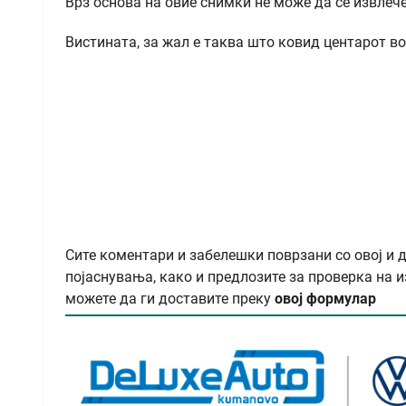
Врз основа на овие снимки не може да се извлеч
Вистината, за жал е таква што ковид центарот в
Сите коментари и забелешки поврзани со овој и 
појаснувања, како и предлозите за проверка на и
можете да ги доставите преку
овој формулар