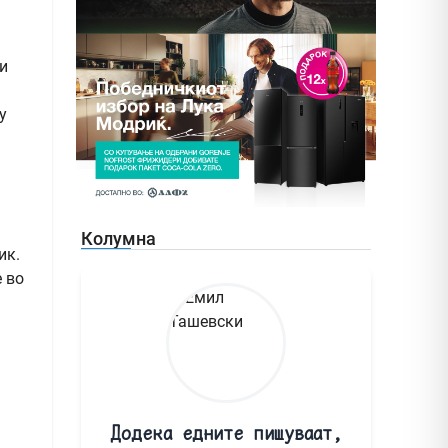
и
у
Колумна
ик.
 во
Додека едните пишуваат,