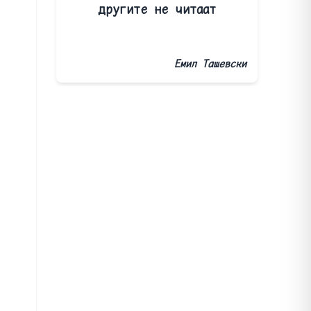
другите не читаат
Емил Ташевски