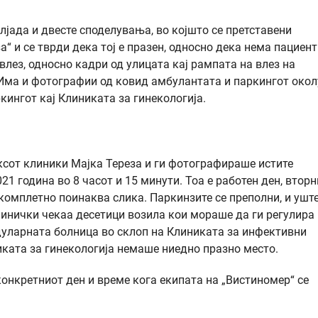
лјада и двесте споделувања, во којшто се претставени
 и се тврди дека тој е празен, односно дека нема пациент
влез, односно кадри од улицата кај рампата на влез на
 Има и фотографии од ковид амбулантата и паркингот окол
кингот кај Клиниката за гинекологија.
ксот клиники Мајка Тереза и ги фотографираше истите
1 година во 8 часот и 15 минути. Тоа е работен ден, вторн
омплетно поинаква слика. Паркинзите се преполни, и уште
линички чекаа десетици возила кои мораше да ги регулира
дуларната болница во склоп на Клиниката за инфективни
иката за гинекологија немаше ниедно празно место.
онкретниот ден и време кога екипата на „Вистиномер“ се