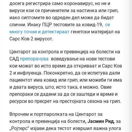
досега регистрира само коронавирус, но не и
вируси кои се причинители за настинка или грип,
иако сиптомите во одреден дел може да бидат
слични. Инаку ПЦР тестовите за ковид-19,
се
многу точни и детектираат
генетски материјал на
Сарс Ков 2 вирусот.
Центарот за контрола и превенција на болести на
САД
препорачува
воведување на нови тестови
кои можат во исто време да откриваат и Сарс Ков
2 и инфлуенца. Поконкретно, да се испитува дали
пациентот има ковид или грип, или можеби ги има
и двата вируса, што, исто така, е можно. Овие
препораки се дадени за да се заштеди и време и
ресурси во пресрет на престојната сезона на грип.
Впрочем и портпаролката на Центарот за
контрола и превенција на болести
,
Јасмин Рид
, за
„Ројтерс“ изјави дека тестот извршил важна улога