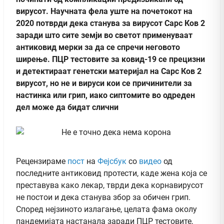
вирусот. Научната фела уште на почетокот на
2020 потврди дека станува за вирусот Сарс Ков 2
заради што сите земји во светот применуваат
антиковид мерки за да се спречи неговото
ширење. ПЦР тестовите за ковид-19 се прецизни
и детектираат генетски материјал на Сарс Ков 2
вирусот, но не и вируси кои се причинители за
настинка или грип, иако сиптомите во одреден
дел може да бидат слични
Рецензираме
пост
на
Фејсбук
со
видео
од
последните антиковид протести, каде жена која се
преставува како лекар, тврди дека корнавирусот
не постои и дека станува збор за обичен грип.
Според нејзиното излагање, целата фама околу
пандемијата настанала заради ПЦР тестовите,