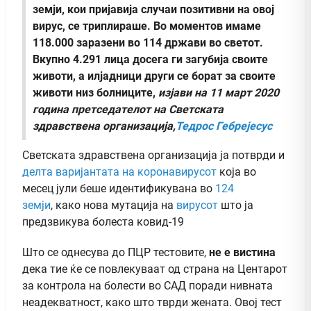
земји, кои пријавија случаи позитивни на овој
вирус, се триплираше. Во моментов имаме
118.000 заразени во 114 држави во светот.
Вкупно 4.291 лица досега ги загубија своите
животи, а илјадници други се борат за своите
животи низ болниците,
изјави на 11 март 2020
година
претседателот на Светската
здравствена организација,
Тедрос Гебрејесус
Светската здравствена организација ја потврди и
делта варијантата на коронавирусот
која во
месец јули беше идентификувана во
124
земји
, како нова мутација на
вирусот
што ја
предзвикува болеста ковид-19
Што се однесува до ПЦР тестовите,
не е вистина
дека тие ќе се повлекуваат од страна на Центарот
за контрола на болести во САД поради нивната
неадекватност, како што тврди жената. Овој тест