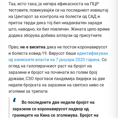
Таа, исто така, ја негира ефикасноста на ПЦР
тестовите, повикувајќи се на последниот извештај
на Центарот за контрола на болести од САД и
притоа тврди дека тој бил неадекватен заради
што, наводно, ќе бил повлечен. Жената цело време
додека зборува добива аплаузи од присутните.
Прво,
не е виситна
дека не постои коронавирусот
и болеста ковид-19. Вирусот беше
идентификуван
од кинеските власти на 7 јануари 2020 година
. Со
оглед на галопирачкиот раст на бројот на
заразени и бројот на починати во голем број
држави, СЗО прогласи пандемија бидејки за две
недели бројката на заразени на светско ниво се
зголеми за трипати.
Во последните две недели бројот на
заразени со коронавирусот надвор од
границите на Кина се зголемува. Бројот на