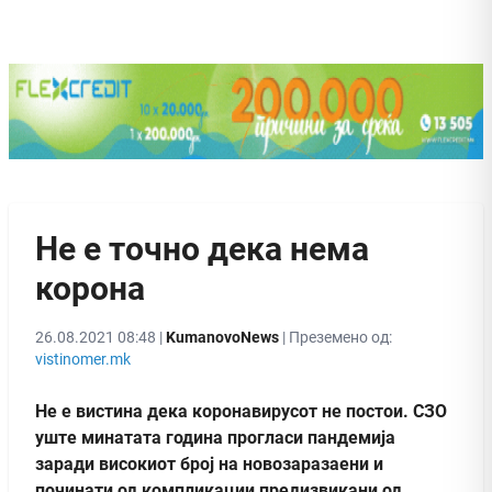
Не е точно дека нема
корона
26.08.2021 08:48 |
KumanovoNews
| Преземено од:
vistinomer.mk
Не е вистина дека коронавирусот не постои. СЗО
уште минатата година прогласи пандемија
заради високиот број на новозаразаени и
починати од компликации предизвикани од