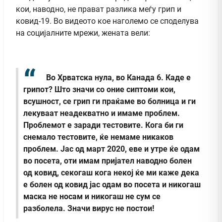
кои, наводно, не прават разлика меѓу грип и
ковид-19. Во видеото кое наголемо се споделува
на социјалните мрежи, жената вели:
Во Хрватска нула, во Канада 6. Каде е
грипот? Што значи со оние сиптоми кои,
всушност, се грип ги праќаме во болница и ги
лекуваат неадекватно и имаме проблем.
Проблемот е заради тестовите. Кога би ги
снемало тестовите, ќе немаме никаков
проблем. Јас од март 2020, еве и утре ќе одам
во посета, оти имам пријател наводно болен
од ковид, секогаш кога некој ќе ми каже дека
е болен од ковид јас одам во посета и никогаш
маска не носам и никогаш не сум се
разболела. Значи вирус не постои!