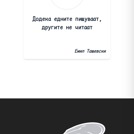
Додека едните пишуваат,
другите не читаат
Емил Ташевски