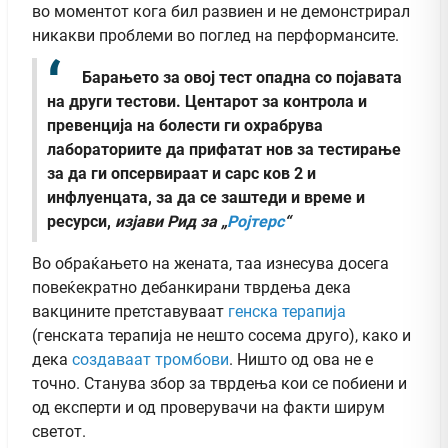
во моментот кога бил развиен и не демонстрирал
никакви проблеми во поглед на перформансите.
Барањето за овој тест опадна со појавата
на други тестови. Центарот за контрола и
превенција на болести ги охрабрува
лабораториите да прифатат нов за тестирање
за да ги опсервираат и сарс ков 2 и
инфлуенцата, за да се заштеди и време и
ресурси,
изјави Рид за „
Ројтерс
“
Во обраќањето на жената, таа изнесува досега
повеќекратно дебанкирани тврдења дека
вакцините претставуваат
генска терапија
(генската терапија не нешто сосема друго), како и
дека
создаваат тромбови
. Ништо од ова не е
точно. Станува збор за тврдења кои се побиени и
од експерти и од проверувачи на факти ширум
светот.