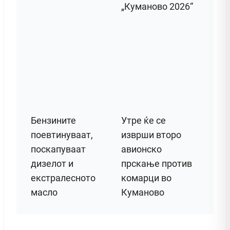
„Куманово 2026“
Бензините
Утре ќе се
поевтинуваат,
изврши второ
поскапуваат
авионско
дизелот и
прскање против
екстралесното
комарци во
масло
Куманово