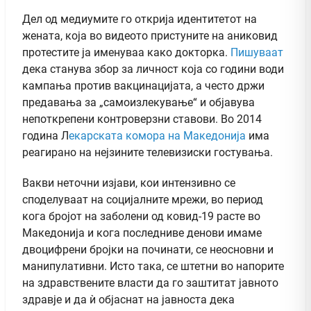
Дел од медиумите го открија идентитетот на
жената, која во видеото пристуните на аниковид
протестите ја именуваа како докторка.
Пишуваат
дека станува збор за личност која со години води
кампања против вакцинацијата, а често држи
предавања за „самоизлекување“ и објавува
непоткрепени контроверзни ставови. Во 2014
година Л
екарската комора на Македонија
има
реагирано на нејзините телевизиски гостувања.
Вакви неточни изјави, кои интензивно се
споделуваат на социјалните мрежи, во период
кога бројот на заболени од ковид-19 расте во
Македонија и кога последниве денови имаме
двоцифрени бројки на починати, се неосновни и
манипулативни. Исто така, се штетни во напорите
на здравствените власти да го заштитат јавното
здравје и да ѝ објаснат на јавноста дека